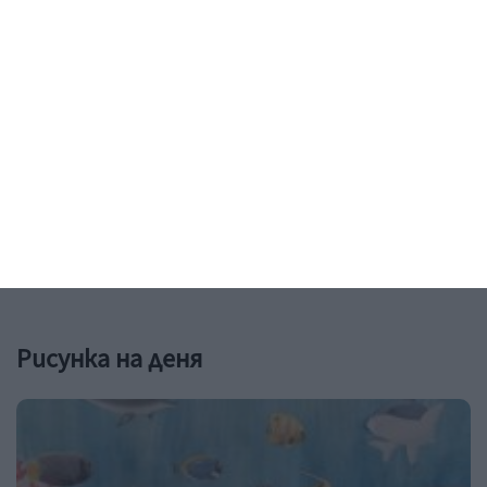
Здраве
Без пигментни петна през
бременността
Пилинг с азелаинова киселина ги чисти в дълбочина
07 август 2026 г.
Рисунка на деня