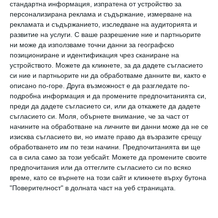
стандартна информация, изпратена от устройство за
повече, отколкото по който и да е друг
персонализирана реклама и съдържание, измерване на
начин. Препоръките „от уста на уста“
рекламата и съдържанието, изследване на аудиторията и
развитие на услуги.
С ваше разрешение ние и партньорите
запазват влиянието си във всички
ни може да използваме точни данни за географско
възрастови групи, но все пак имат много по-
позициониране и идентификация чрез сканиране на
устройството. Можете да кликнете, за да дадете съгласието
малък дял от 47% сред анкетираните.
си ние и партньорите ни да обработваме данните ви, както е
Приблизително 65 % от анкетираните са
описано по-горе. Друга възможност е да разгледате по-
заявили, че са били вдъхновени да пътуват
подробна информация и да промените предпочитанията си,
преди да дадете съгласието си, или да откажете да дадете
до дадена дестинация, след като са я видели
съгласието си.
Моля, обърнете внимание, че за част от
във филм, телевизионно предаване или в
начините на обработване на личните ви данни може да не се
изисква съгласието ви, но имате право да възразите срещу
новините.
обработването им по тези начини. Предпочитанията ви ще
са в сила само за този уебсайт. Можете да промените своите
Докладът разкрива и други интересни
предпочитания или да оттеглите съгласието си по всяко
време, като се върнете на този сайт и кликнете върху бутона
факти за поведението на новото поколение
"Поверителност" в долната част на уеб страницата.
туристи. Повече от 60 % от тях са избрали
дестинация, защото изглежда добре на