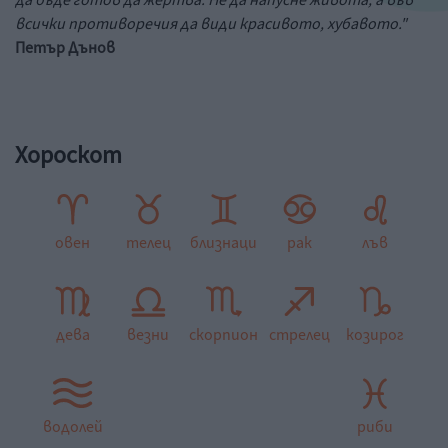
да бъде готов да жертва. Не да напусне живота, а във
всички противоречия да види красивото, хубавото."
Петър Дънов
Хороскот
овен
телец
близнаци
рак
лъв
дева
везни
скорпион
стрелец
козирог
водолей
риби