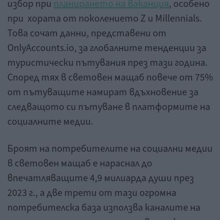
избор при
планирането на ваканция
, особено
при хората от поколението Z и Millennials.
Това сочат данни, представени от
OnlyAccounts.io, за глобалните тенденции за
туристически пътувания през тази година.
Според тях в световен мащаб повече от 75%
от пътуващите намират вдъхновение за
следващото си пътуване в платформите на
социалните медии.
Броят на потребителите на социални медии
в световен мащаб е нараснал до
впечатляващите 4,9 милиарда души през
2023 г., а две трети от тази огромна
потребителска база използва каналите на