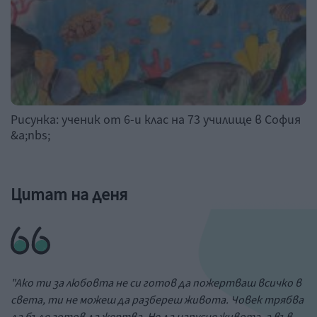
Рисунка: ученик от 6-и клас на 73 училище в София
&a;nbs;
Цитат на деня
"Ако ти за любовта не си готов да пожертваш всичко в
света, ти не можеш да разбереш живота. Човек трябва