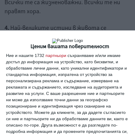
Всички те са жизненоважни. Всички те ни
правят хора.
4.
Най-великите истини в живота се
разкриват от простичко, непоколебимо
осъзнаване.
Ценим вашата поверителност
Ние и нашите 1732
партньори
съхраняваме и/или имаме
5.
Алчността ще погребе накрая дори
достъп до информация на устройство, като бисквитки, и
обработваме лични данни, като уникални идентификатори и
късметлиите.
стандартна информация, изпратена от устройство за
персонализирана реклама и съдържание, измерване на
6.
Лоши неща се случват на добри хора.
рекламата и съдържанието, изследване на аудиторията и
развитие на услуги.
С ваше разрешение ние и партньорите
ни може да използваме точни данни за географско
7.
Да чертаеш собствения си път е
позициониране и идентификация чрез сканиране на
интелигентна стратегия само, ако никой
устройството. Можете да кликнете, за да дадете съгласието
си ние и партньорите ни да обработваме данните ви, както е
преди теб не е ходил точно там, където
описано по-горе. Друга възможност е да разгледате по-
отиваш.
подробна информация и да промените предпочитанията си,