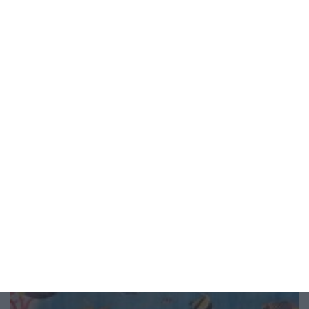
Здраве
Защо не трябва да плувате по време
на гръмотевична буря
Възрастните знаят основните опасности,
тийнейджърите ги пренебрегват
09 август 2026 г.
Рисунка на деня