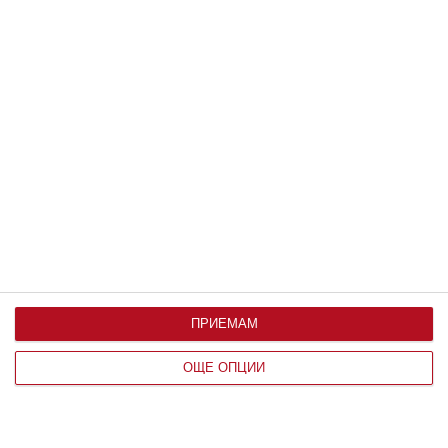
Здраве
9 ранни признака на аутизъм
Главната задача на родителите е да ги
разпознаят
30 август 2023 г.
ПРИЕМАМ
ОЩЕ ОПЦИИ