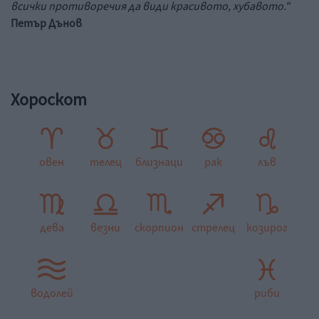
всички противоречия да види красивото, хубавото."
Петър Дънов
Хороскот
овен
телец
близнаци
рак
лъв
дева
везни
скорпион
стрелец
козирог
водолей
риби