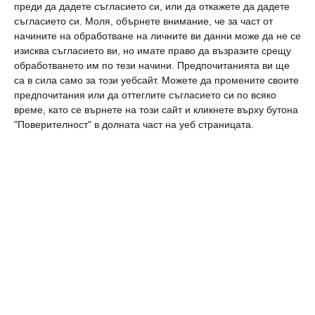
преди да дадете съгласието си, или да откажете да дадете
съгласието си.
Моля, обърнете внимание, че за част от
8.
Несигурността идва от липсата на
начините на обработване на личните ви данни може да не се
познание. Колебанието е продукт на страха.
изисква съгласието ви, но имате право да възразите срещу
обработването им по тези начини. Предпочитанията ви ще
са в сила само за този уебсайт. Можете да промените своите
9.
Времето лекува всички рани… независимо
предпочитания или да оттеглите съгласието си по всяко
как се чувстваш
в момента.
време, като се върнете на този сайт и кликнете върху бутона
"Поверителност" в долната част на уеб страницата.
10.
В повечето случаи това, което търсиш,
е пред очите ти.
11.
Здравето е животът ти.
12.
Шансът е подарък, затова реагирай,
когато възможността се появи.
13.
Добротата и усилената работа ще те