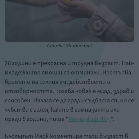
Снимка: Shutterstock
26 години е прекрасна и трудна възраст. Най-
младежките емоции са отминали. Настъпва
времето на силния ум, действието и
отговорността. Тогава човек е млад, здрав и
способен. Налага се да гради съдбата си, но се
чувства същия, както в гимназията или
преди 5 години, пише "
Мениджър Нюз
".
Блогърът Марк коментира тази възраст в