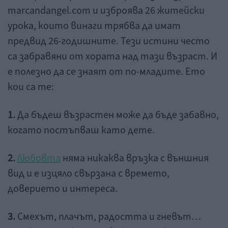
marcandangel.com и изброява 26 житейски
урока, които винаги трябва да имат
предвид 26-годишните. Тези истини често
са забравяни от хората над тази възраст. И
е полезно да се знаят от по-младите. Ето
кои са те:
1.
Да бъдеш възрастен може да бъде забавно,
когато постъпваш като дете.
2.
Любовта
няма никаква връзка с външния
вид и е изцяло свързана с времето,
доверието и интереса.
3.
Смехът, плачът, радостта и гневът…