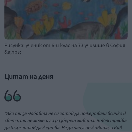
Рисунка: ученик от 6-и клас на 73 училище в София
&a;nbs;
Цитат на деня
"Ако ти за любовта не си готов да пожертваш всичко в
света, ти не можеш да разбереш живота. Човек трябва
да бъде готов да жертва. Не да напусне живота, а във