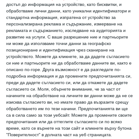
Всички тези фактори влияят и при
достъп до информация на устройство, като бисквитки, и
обработваме лични данни, като уникални идентификатори и
назначаването на работа, и на целия
стандартна информация, изпратена от устройство за
работен процес.
персонализирана реклама и съдържание, измерване на
рекламата и съдържанието, изследване на аудиторията и
развитие на услуги.
С ваше разрешение ние и партньорите
Решение
: Увереност в себе си, сдържаност и
ни може да използваме точни данни за географско
внимание – това са „трите кита“, на които
позициониране и идентификация чрез сканиране на
устройството. Можете да кликнете, за да дадете съгласието
може да разчита жената, когато решава
си ние и партньорите ни да обработваме данните ви, както е
подобен проблем. Да внимава да не стане
описано по-горе. Друга възможност е да разгледате по-
подробна информация и да промените предпочитанията си,
потвърждение на този стереотип и да
преди да дадете съгласието си, или да откажете да дадете
може да контролира емоциите си.
съгласието си.
Моля, обърнете внимание, че за част от
начините на обработване на личните ви данни може да не се
изисква съгласието ви, но имате право да възразите срещу
Разбира се, това не значи, че работещата
обработването им по тези начини. Предпочитанията ви ще
жена трябва да бъде като робот, но, за да не
са в сила само за този уебсайт. Можете да промените своите
подхранва битуващите предразсъдъци, не
предпочитания или да оттеглите съгласието си по всяко
време, като се върнете на този сайт и кликнете върху бутона
бива да се поддава на стрес и да споделя
"Поверителност" в долната част на уеб страницата.