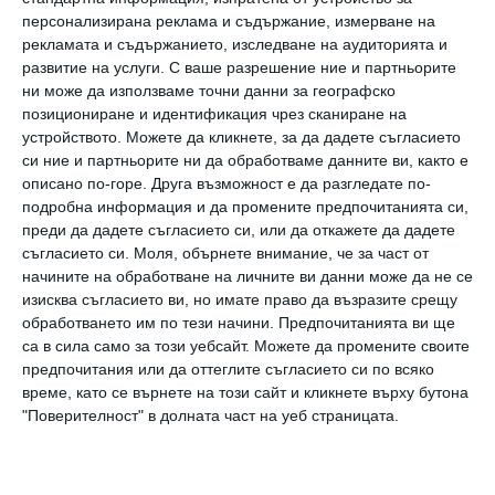
точният момент да започнем бизнес,
персонализирана реклама и съдържание, измерване на
защото все още нямаме пълна представа как
рекламата и съдържанието, изследване на аудиторията и
точно ще изглежда той. Проблемът е, че
развитие на услуги.
С ваше разрешение ние и партньорите
ни може да използваме точни данни за географско
дори след като тези препятствия бъдат
позициониране и идентификация чрез сканиране на
преодолени, на тяхно място се появяват
устройството. Можете да кликнете, за да дадете съгласието
си ние и партньорите ни да обработваме данните ви, както е
нови. Винаги ще има причина да не правите
описано по-горе. Друга възможност е да разгледате по-
нещо и никога няма да има перфектен
подробна информация и да промените предпочитанията си,
момент, в който звездите да се наредят
преди да дадете съгласието си, или да откажете да дадете
съгласието си.
Моля, обърнете внимание, че за част от
във ваша полза.
начините на обработване на личните ви данни може да не се
изисква съгласието ви, но имате право да възразите срещу
2. Вложените усилия не винаги носят
обработването им по тези начини. Предпочитанията ви ще
са в сила само за този уебсайт. Можете да промените своите
желаните резултати
предпочитания или да оттеглите съгласието си по всяко
време, като се върнете на този сайт и кликнете върху бутона
"Поверителност" в долната част на уеб страницата.
Филмите често представят идеята, че ако
сме достатъчно упорити и влагаме нужните
усилия в преследването на своята цел, в