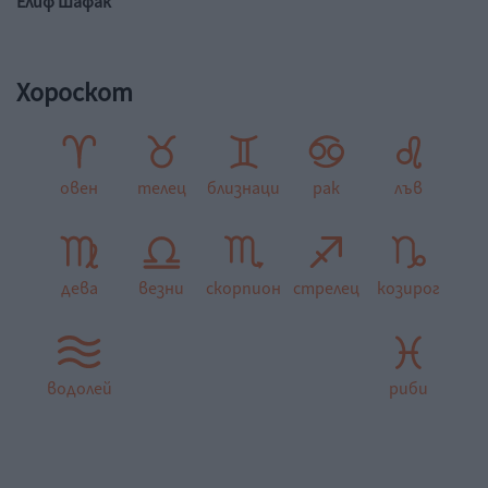
Елиф Шафак
Хороскот
овен
телец
близнаци
рак
лъв
дева
везни
скорпион
стрелец
козирог
водолей
риби