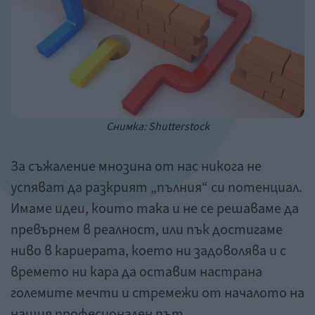
Снимка: Shutterstock
За съжаление мнозина от нас никога не
успяват да разкрият „пълния“ си потенциал.
Имаме идеи, които така и не се решаваме да
превърнем в реалност, или пък достигаме
ниво в кариерата, което ни задоволява и с
времето ни кара да оставим настрана
големите мечти и стремежи от началото на
нашия професионален път.