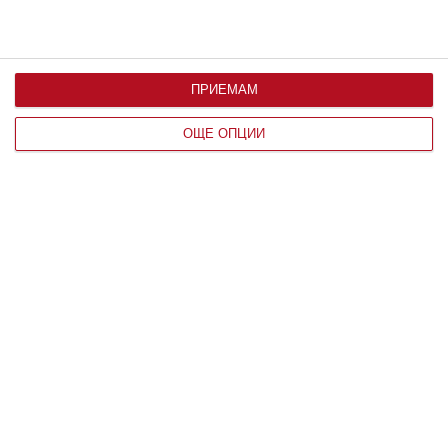
ПРИЕМАМ
ОЩЕ ОПЦИИ
Здраве
Как да предпазим детето от
прегряване
4 правила за всеки ден - на вилата и на море
06 август 2026 г.