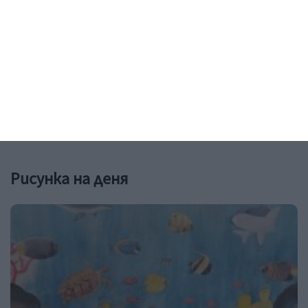
Заедно
Признай, че не си готов да станеш
баща
Живеете заедно? Това не значи нищо
04 август 2026 г.
Рисунка на деня