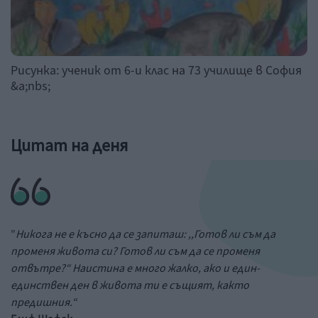
Рисунка: ученик от 6-и клас на 73 училище в София
&a;nbs;
Цитат на деня
"
Никога не е късно да се запиташ: ,,Готов ли съм да
променя живота си? Готов ли съм да се променя
отвътре?“ Наистина е много жалко, ако и един-
единствен ден в живота ти е същият, както
предишния.“