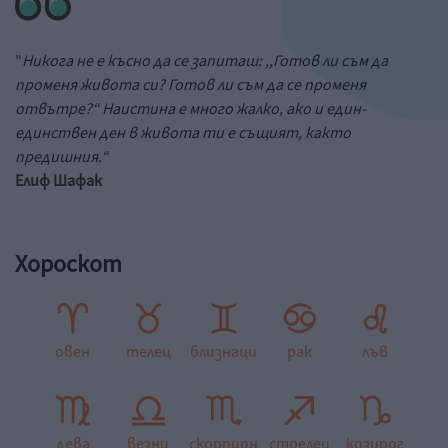
"
Никога не е късно да се запиташ: ,,Готов ли съм да
променя живота си? Готов ли съм да се променя
отвътре?“ Наистина е много жалко, ако и един-
единствен ден в живота ти е същият, както
предишния.“
Елиф Шафак
Хороскот
овен
телец
близнаци
рак
лъв
дева
везни
скорпион
стрелец
козирог