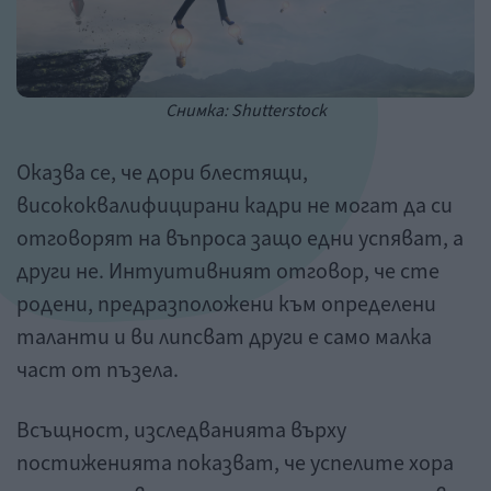
Снимка: Shutterstock
Оказва се, че дори блестящи,
висококвалифицирани кадри не могат да си
отговорят на въпроса защо едни успяват, а
други не. Интуитивният отговор, че сте
родени, предразположени към определени
таланти и ви липсват други е само малка
част от пъзела.
Всъщност, изследванията върху
постиженията показват, че успелите хора