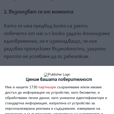
2. Възползват се от момента
Като се има предвид колко са заети
повечето от нас и с колко задачи жонглираме
едновременно, не е изненадващо, че ние
редовно пропускаме възможности, защото
просто не успяваме да ги забележим.
3. Проверяват напредъка си
Ценим вашата поверителност
Постигането на всяка цел изисква честен и
Ние и нашите 1730
партньори
съхраняваме и/или имаме
редовен мониторинг на напредъка. Ако не
достъп до информация на устройство, като бисквитки, и
обработваме лични данни, като уникални идентификатори и
знаете колко добре се справяте, не можете
стандартна информация, изпратена от устройство за
да коригирате поведението и стратегията
персонализирана реклама и съдържание, измерване на
рекламата и съдържанието, изследване на аудиторията и