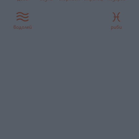
водолей
риби