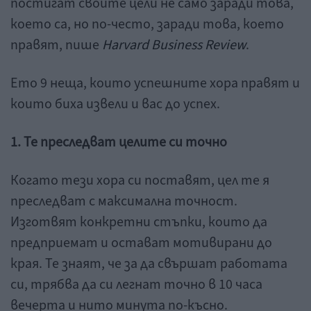
постигат своите цели не само заради това,
което са, но по-често, заради това, което
правят, пише
Harvard Business Review
.
Ето 9 неща, които успешните хора правят и
които биха извели и вас до успех.
1. Те преследват целите си точно
Когато тези хора си поставят, цел те я
преследват с максимална точност.
Изготвят конкретни стъпки, които да
предприемат и остават мотивирани до
края. Те знаят, че за да свършат работата
си, трябва да си легнат точно в 10 часа
вечерта и нито минута по-късно.