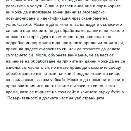
си.
развитие на услуги.
С ваше разрешение ние и партньорите
ни може да използваме точни данни за географско
4. Те са реалистични оптимисти
позициониране и идентификация чрез сканиране на
устройството. Можете да кликнете, за да дадете съгласието
си ние и партньорите ни да обработваме данните ви, както е
Когато определяте целта си, се
описано по-горе. Друга възможност е да разгледате по-
ангажирайте с много позитивно мислене. Да
подробна информация и да промените предпочитанията си,
преди да дадете съгласието си, или да откажете да дадете
вярвате в способността си да успеете, е
съгласието си.
Моля, обърнете внимание, че за част от
изключително полезно за постигането и
начините на обработване на личните ви данни може да не се
поддържането на вашата мотивация.
изисква съгласието ви, но имате право да възразите срещу
обработването им по тези начини. Предпочитанията ви ще
са в сила само за този уебсайт. Можете да промените своите
5. Съсредоточават се върху това да стават
предпочитания или да оттеглите съгласието си по всяко
все по-добри, вместо да бъдат добре
време, като се върнете на този сайт и кликнете върху бутона
"Поверителност" в долната част на уеб страницата.
Много от нас смятат, че нашите качества,
умения и физически способности са
фиксирани - че без значение какво правим,