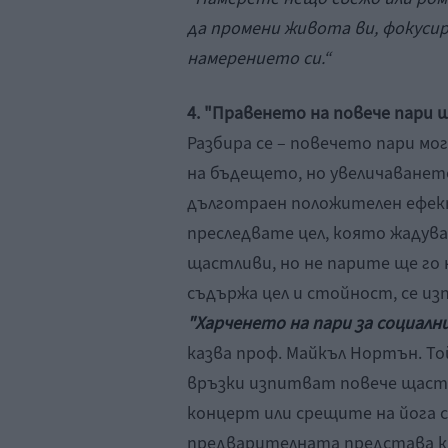
да промени живота ви, фокусир
намерението си.“
4. "Правенето на повече пари 
Разбира се – повечето пари м
на бъдещето, но увеличаването
дълготраен положителен ефект
преследвате цел, която жадува
щастливи, но не парите ще го
съдържа цел и стойност, се из
"
Харченето на пари за социал
казва проф. Майкъл Нортън. То
връзки изпитват повече щасти
концерт или срещите на йога 
предварителната представа ка