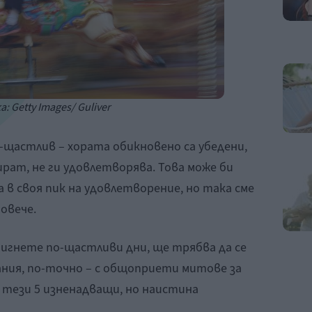
: Getty Images/ Guliver
-щастлив – хората обикновено са убедени,
ират, не ги удовлетворява. Това може би
а в своя пик на удовлетворение, но така сме
повече.
тигнете по-щастливи дни, ще трябва да се
ания, по-точно – с общоприети митове за
 тези 5 изненадващи, но наистина