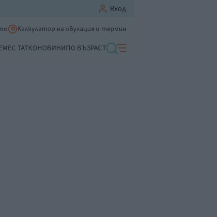
Вход
ето
Калкулатор на овулация и термин
ЕМЕ
С ТАТКО
НОВИНИ
ПО ВЪЗРАСТ