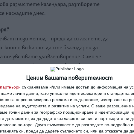
ова разлистете календара, разтворете
 се насладите днес.
ря."
чват този метод – преди да си легнете, да
а, които ви карат да сте благодарни за
 да почувствате удовлетворение. Само че
а, че
хората, които записват своите
и два пъти седмично, са по-щастливи от
Ценим вашата поверителност
кидневно
. Защо? Защото мозъкът спира да
партньори
съхраняваме и/или имаме достъп до информация на уст
ното повторение, процедурата не е така
отваме лични данни, като уникални идентификатори и стандартна 
йство за персонализирана реклама и съдържание, измерване на ре
 но умът се адаптира бързо към
едване на аудиторията и развитие на услуги.
С ваше разрешение н
но, ако непрекъснато се фокусираме върху
аме точни данни за географско позициониране и идентификация ч
мънс.
те да кликнете, за да дадете съгласието си ние и партньорите ни 
е описано по-горе. Друга възможност е да разгледате по-подробна
танията си, преди да дадете съгласието си, или да откажете да д