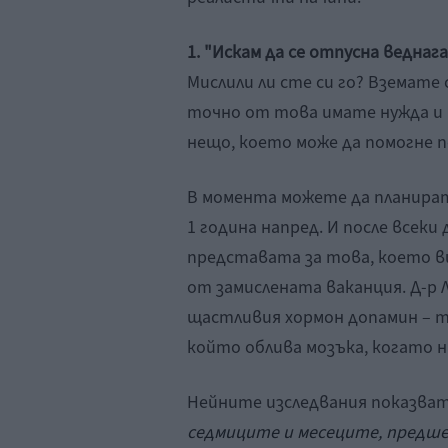
1. "Искам да се отпусна веднага
Мислили ли сте си го? Вземате
точно от това имате нужда и в
нещо, което може да помогне п
В момента можете да планирате 
1 година напред. И после всеки
представата за това, което в
от замислената ваканция. Д-р 
щастливия хормон допамин – то
който облива мозъка, когато н
Нейните изследвания показват
седмиците и месеците, предш