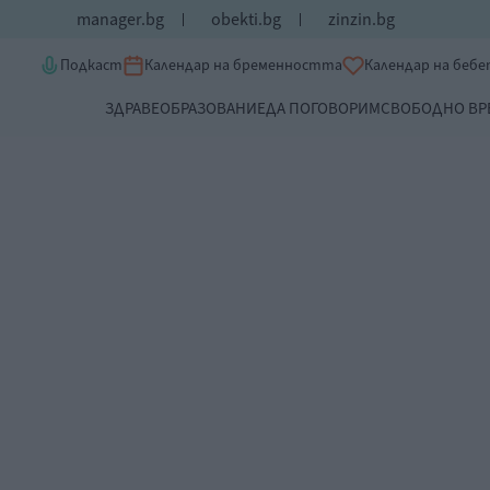
manager.bg
obekti.bg
zinzin.bg
Подкаст
Календар на бременността
Календар на беб
ЗДРАВЕ
ОБРАЗОВАНИЕ
ДА ПОГОВОРИМ
СВОБОДНО ВР