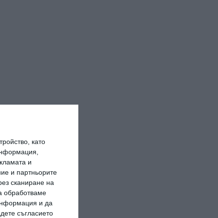
ройство, като
информация,
кламата и
ие и партньорите
рез сканиране на
да обработваме
 информация и да
адете съгласието