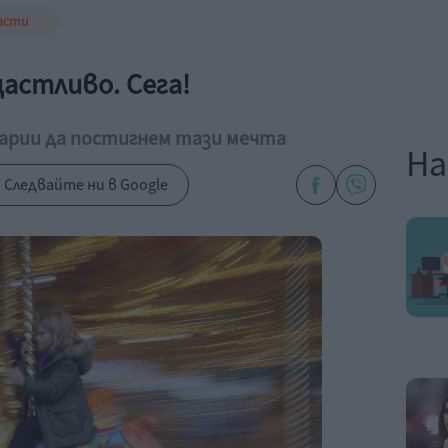
асти
астливо. Сега!
арии да постигнем тази мечта
На
Следвайте ни в Google