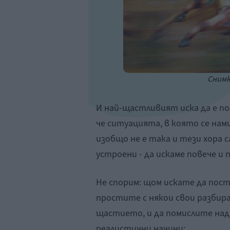
Снимка
И най-щастливият иска да е по
че ситуацията, в която се нам
изобщо не е така и тези хора с
устроени - да искаме повече и 
Не спорим: щом искате да пос
простите с някои свои разбир
щастието, и да помислите над
реалистични начини: