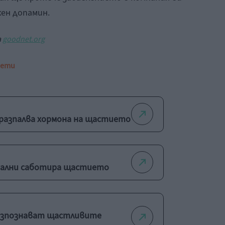
ен допамин.
а
goodnet.org
вети
 разпалва хормона на щастието
еални саботира щастието
разпознават щастливите