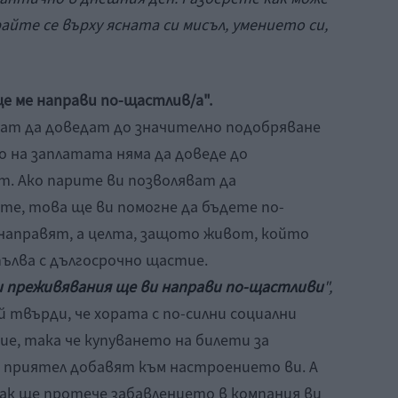
айте се върху ясната си мисъл, умението си,
ще ме направи по-щастлив/а".
огат да доведат до значително подобряване
 на заплатата няма да доведе до
. Ако парите ви позволяват да
те, това ще ви помогне да бъдете по-
 направят, а целта, защото живот, който
пълва с дългосрочно щастие.
ни преживявания ще ви направи по-щастливи
"
,
й твърди, че хората с по-силни социални
е, така че купуването на билети за
с приятел добавят към настроението ви. А
к ще протече забавлението в компания ви