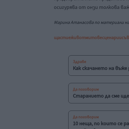
осигурява от онзи толкова важ
Марина Атанасова по материали н
щастие
живот
митове
сценарии
съ
Здраве
Как скачането на въже
Да поговорим
Старанието да сме ид
Да поговорим
10 неща, по които се 