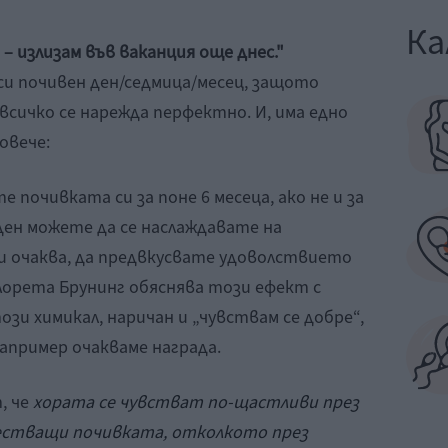
Ка
 – излизам във ваканция още днес."
 си почивен ден/седмица/месец, защото
сичко се нарежда перфектно. И, има едно
овече:
почивката си за поне 6 месеца, ако не и за
 ден можете да се наслаждавате на
и очаква, да предвкусвате удоволствието
Лорета Брунинг обяснява този ефект с
зи химикал, наричан и „чувствам се добре“,
апример очакваме награда.
, че
хората се чувстват по-щастливи през
естващи почивката, отколкото през