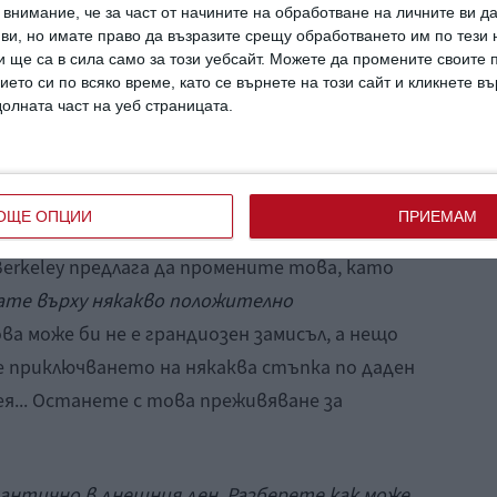
по-щастлив/а!"
внимание, че за част от начините на обработване на личните ви д
ли тази страхотна кола, ще бъдете
 ви, но имате право да възразите срещу обработването им по тези 
 ще са в сила само за този уебсайт. Можете да промените своите
епи човека, но все пак това няма да ви
ието си по всяко време, като се върнете на този сайт и кликнете в
 защото човешкият мозък се адаптира
долната част на уеб страницата.
 ниво. Щом получите желаното, ще искате
ки феномен е известен като "хедонична
ОЩЕ ОПЦИИ
ПРИЕМАМ
erkeley предлага да промените това, като
ате върху някакво положително
Това може би не е грандиозен замисъл, а нещо
е приключването на някаква стъпка по даден
ея... Останете с това преживяване за
антично в днешния ден. Разберете как може