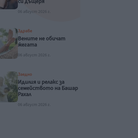
си дъщеря
06 август 2026 г.
Здраве
Вените не обичат
жегата
06 август 2026 г.
Заедно
Идилия и релакс за
семейството на Башар
Рахал
06 август 2026 г.