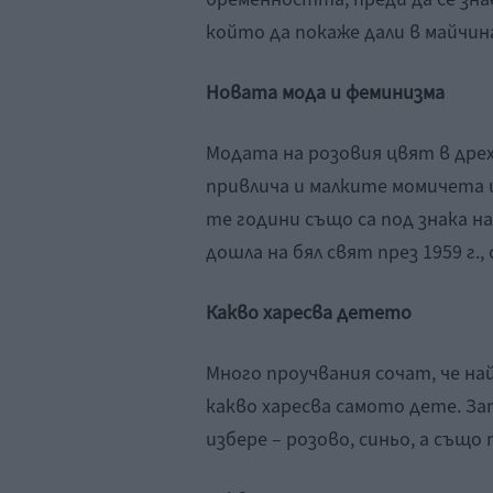
който да покаже дали в майчин
Новата мода и феминизма
Модата на розовия цвят в дре
привлича и малките момичета
те години също са под знака на
дошла на бял свят през 1959 г
Какво харесва детето
Много проучвания сочат, че на
какво харесва самото дете. За
избере – розово, синьо, а също 