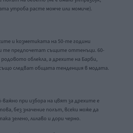
ата утроба расте момче или момиче).
хите и козметиката на 50-те години
 и те предпочетат същите оттенъци. 60-
 родовото облекла, а дрехите на Барби,
., също следват общата тенденция в модата.
й-важно при избора на цвят за дрехите е
това, без значение полът, всеки може да
така зелено, лилаво и дори черно.