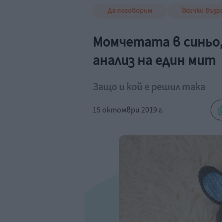
Да поговорим
Всички възр
Момчетата в синьо,
анализ на един мит
Защо и кой е решил така
15 октомври 2019 г.