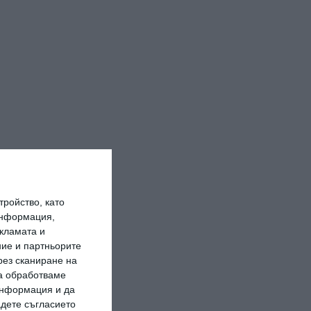
ройство, като
информация,
кламата и
ие и партньорите
рез сканиране на
да обработваме
 информация и да
адете съгласието