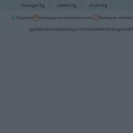
manager.bg
obekti.bg
zinzin.bg
Подкаст
Календар на бременността
Календар на беб
ЗДРАВЕ
ОБРАЗОВАНИЕ
ДА ПОГОВОРИМ
СВОБОДНО ВР