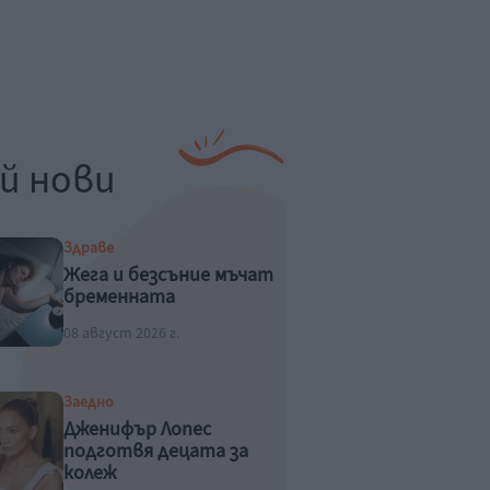
й нови
Здраве
Жега и безсъние мъчат
бременната
08 август 2026 г.
Заедно
Дженифър Лопес
подготвя децата за
колеж