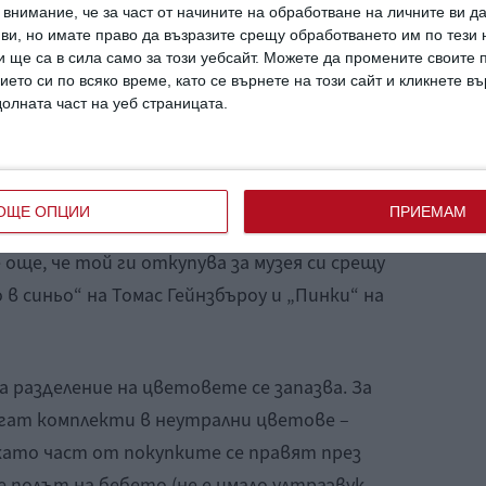
 синьо.
внимание, че за част от начините на обработване на личните ви д
 ви, но имате право да възразите срещу обработването им по тези 
, през 1926 година списание „Vogue“ вече
 ще са в сила само за този уебсайт. Можете да промените своите
ата тенденция: светло синьо за момчетата
ието си по всяко време, като се върнете на този сайт и кликнете в
овече на силния пол“, а розово – за
долната част на уеб страницата.
н“.
стимулирана от изкуството и, че 2 картини
ОЩЕ ОПЦИИ
ПРИЕМАМ
тежание на американския железопътен магнат
още, че той ги откупува за музея си срещу
 в синьо“ на Томас Гейнзбъроу и „Пинки“ на
а разделение на цветовете се запазва. За
гат комплекти в неутрални цветове –
като част от покупките се правят през
е полът на бебето (не е имало ултразвук,