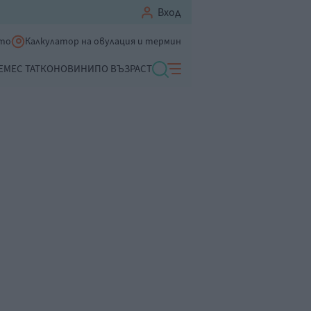
Вход
ето
Калкулатор на овулация и термин
ЕМЕ
С ТАТКО
НОВИНИ
ПО ВЪЗРАСТ