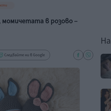
асти
 момичетата в розово –
На
Следвайте ни в Google