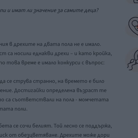
 и имат ли значение за самите деца?
ия в дрехите на двата пола не е имало.
т са носили еднакви дрехи – и като кройка,
о това време е имало конкурси с въпрос:
да се струва странно, на времето е било
чение. Достигайки определена възраст те
ито са съответствали на пола - момчетата
тата поли.
ета се сочи белият. Той лесно се поддържа,
 риск от обезцветяване. Дрехите може дори