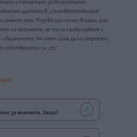
енции и концепции за възпитание,
 облекат детето в „съответстващия“
а самите тях. Розово или синьо в наши дни
ат на околните, че те се съобразяват с
 обратното. Че имат сила да ги отрекат,
т собственото си „Аз“ .
тория
иньо за момчета. Защо?