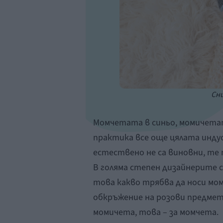
Сни
Момчетата в синьо, момичетата
практика все още цялата инду
естествено не са виновни, те
В голяма степен дизайнерите 
това какво трябва да носи мо
обкръжение на розови предмети
момичета, това – за момчета.