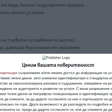
а от мода, когато индустрията предлага
чни начини за пране.
а на първите изследвания по детска
 за „джендър възпитание от най-ранно
ме започват да популяризират детски
Ценим вашата поверителност
това число бледо синьо и розово. Но няма
партньори
съхраняваме и/или имаме достъп до информация на уст
пола на детето.
отваме лични данни, като уникални идентификатори и стандартна 
йство за персонализирана реклама и съдържание, измерване на ре
едване на аудиторията и развитие на услуги.
С ваше разрешение н
озовото е смятано за подходящо за
аме точни данни за географско позициониране и идентификация ч
ьо са обличали момичетата.
те да кликнете, за да дадете съгласието си ние и партньорите ни 
е описано по-горе. Друга възможност е да разгледате по-подробна
та преса съветва момчетата да се обличат в
танията си, преди да дадете съгласието си, или да откажете да д