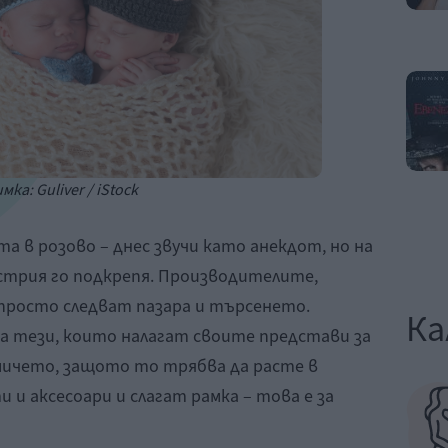
мка: Guliver / iStock
 в розово – днес звучи като анекдот, но на
стрия го подкрепя. Производителите,
 просто следват пазара и търсенето.
Ка
са тези, които налагат своите представи за
мичето, защото то трябва да расте в
 и аксесоари и слагат рамка – това е за