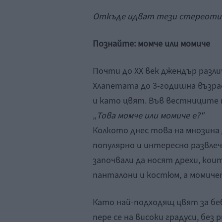
Откъде идват тези стереотипи
Познайте: момче или момиче
Почти до XX век джендър различ
Хлапетата до 3-годишна възрас
и като цвят. Във вестниците п
„
Това момче или момиче е?"
Колкото днес това на мнозина 
популярно и интересно развле
започвали да носят дрехи, ко
панталони и костюм, а момиче
Като най-подходящ цвят за беб
пере се на високи градуси, без