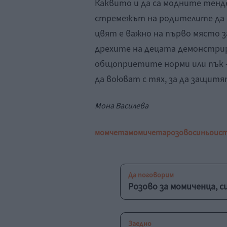
Каквито и да са модните тенд
стремежът на родителите да
цвят е важно на първо място з
дрехите на децата демонстрир
общоприетите норми или пък –
да воюват с тях, за да защитя
Мона Василева
момчета
момичета
розово
синьо
ис
Да поговорим
Розово за момиченца, с
Заедно