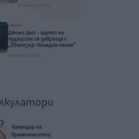
08 август 2026 г.
Заедно
Джони Деп – царят на
чудаците се завръща с
„Ебенизър: Коледна песен“
08 август 2026 г.
лкулатори
Календар на
бременността