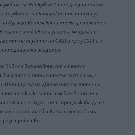
лумбия със Ванкувър. Съпредседател е на
но развитие на Канадския институт за
е на Изследователската мрежа за токсичен
, част е от Съвета за деца, младежи и
демии на науките на САЩ и през 2011 г. е
ата медицинска академи
я.
ас Бойс са вдъхновени от личните
 близките отношение със сестра му, с
ни. Пътищата на двете интелигентни и
ични посоки, когато семейството им е
итейски несгоди. Томас продължава да се
оследици от колебливата и нестабилна
но разстройство.