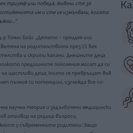
Ка
хен триумф или победа, живели сте за
постиженията им и сте се измъчвали, когато
жни..."
д-р Томас Бойс „Детето – орхидея или
посветена на родителството през 21 век
кателства и скрити капани. Днешните деца
колкото предишните поколения могат да си
 на щастливи деца, които се превръщат във
нат пълния си потенциал, изглежда все по-
на научна теория и задълбочени медицински
нов отговор на редица въпроси,
жност у съвременните родители: Защо