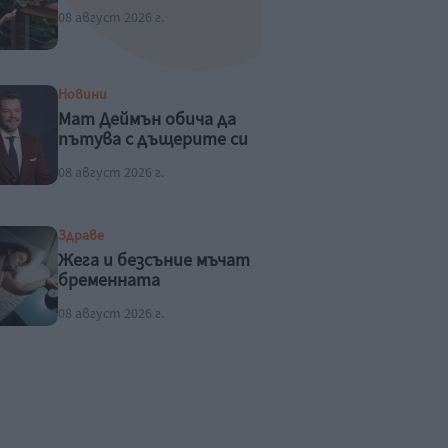
08 август 2026 г.
Новини
Мат Деймън обича да
пътува с дъщерите си
08 август 2026 г.
Здраве
Жега и безсъние мъчат
бременната
08 август 2026 г.