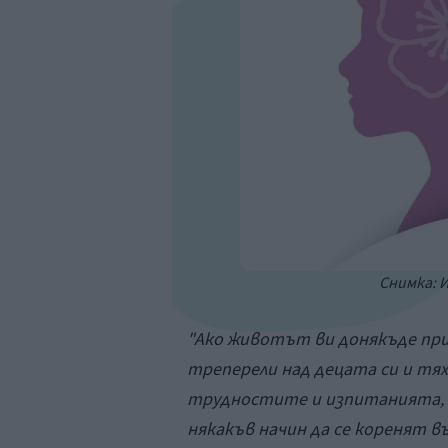
Снимка: 
"Ако животът ви донякъде при
треперели над децата си и тях
трудностите и изпитанията, п
някакъв начин да се коренят 