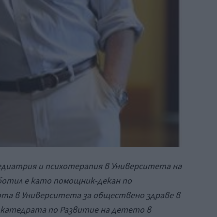
педиатрия и психотерапия в Университета на
аботил е като помощник-декан по
та в Университета за обществено здраве в
 катедрата по Развитие на детето в