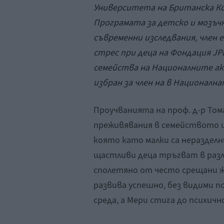
Университета на Британска Ко
Програмата за детско и мозъч
съвременни изследвания, член 
стрес при деца на Фондация JPB
семейства на Националните ака
избран за член на в Националн
Проучванията на проф. д-р Том
преживявания в семейството и
която като малки са нераздел
щастливи деца тръгват в разл
сполетяно от често срещани ж
развива успешно, без видими п
среда, а Мери стига до психич