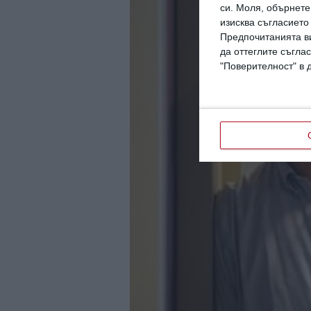
си.
Моля, обърнете 
изисква съгласието
Предпочитанията ви
да оттеглите съглас
"Поверителност" в 