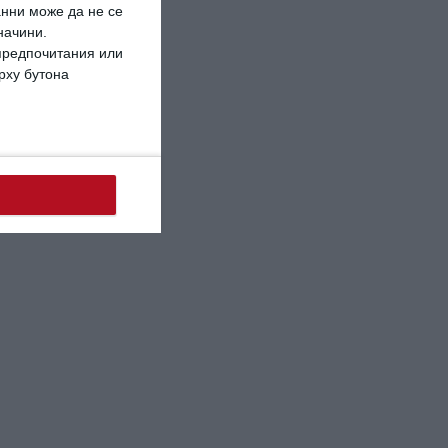
анни може да не се
начини.
 предпочитания или
ърху бутона