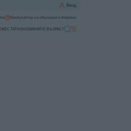
Вход
ето
Калкулатор на овулация и термин
ЕМЕ
С ТАТКО
НОВИНИ
ПО ВЪЗРАСТ