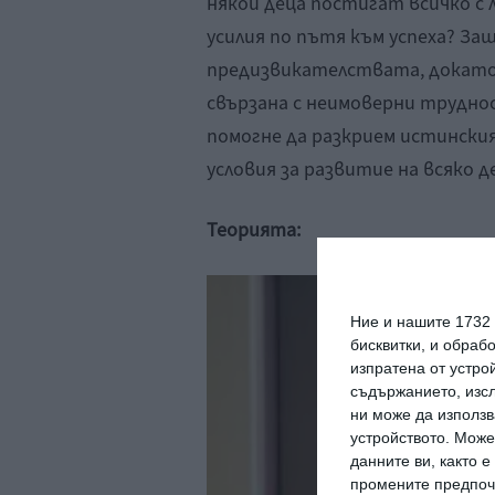
някои деца постигат всичко с 
усилия по пътя към успеха? За
предизвикателствата, докато 
свързана с неимоверни трудно
помогне да разкрием истински
условия за развитие на всяко 
Теорията:
Ние и нашите 1732
бисквитки, и обраб
изпратена от устро
съдържанието, изсл
ни може да използв
устройството. Може
данните ви, както 
промените предпочи