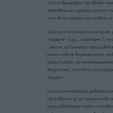
сте се вълнували при всеки те
любовта им, гордели сте се с 
им е било трудно или са били тъ
Така започва книгата на проф. 
глухарче“ (изд. „Софтпрес“), 
- мисия, изпълнена с предизви
имат повече възможности, от
представят, но отглеждането
възрастни, способни да разгър
трудно.
Книгата комбинира революцион
проучвания, за да предостави 
предизвикващи стрес и трево