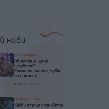
й нови
Да поговорим
Обичате ли да се
целувате?
Романтичната целувка
ни променя
физиологично
08 август 2026 г.
Свободно време
Какви птици познавате