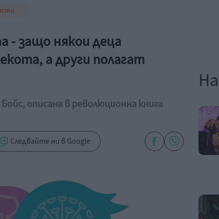
асти
а - защо някои деца
екота, а други полагат
На
 Бойс, описана в революционна книга
Следвайте ни в Google