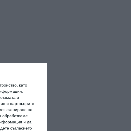
ройство, като
информация,
кламата и
ие и партньорите
рез сканиране на
да обработваме
 информация и да
адете съгласието