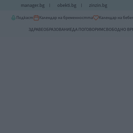
manager.bg
obekti.bg
zinzin.bg
Подкаст
Календар на бременността
Календар на беб
ЗДРАВЕ
ОБРАЗОВАНИЕ
ДА ПОГОВОРИМ
СВОБОДНО ВР