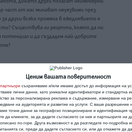
лекота, докато други полагат неимоверни
що част от нас минават неуязвими през
за други всяка промяна в ежедневието е
сти? Съществува ли рецепта, която да ни
я потенциал и да създадем най-добрите
дете?
Ценим вашата поверителност
партньори
съхраняваме и/или имаме достъп до информация на уст
отваме лични данни, като уникални идентификатори и стандартна 
йство за персонализирана реклама и съдържание, измерване на ре
едване на аудиторията и развитие на услуги.
С ваше разрешение н
аме точни данни за географско позициониране и идентификация ч
те да кликнете, за да дадете съгласието си ние и партньорите ни 
е описано по-горе. Друга възможност е да разгледате по-подробна
танията си, преди да дадете съгласието си, или да откажете да д