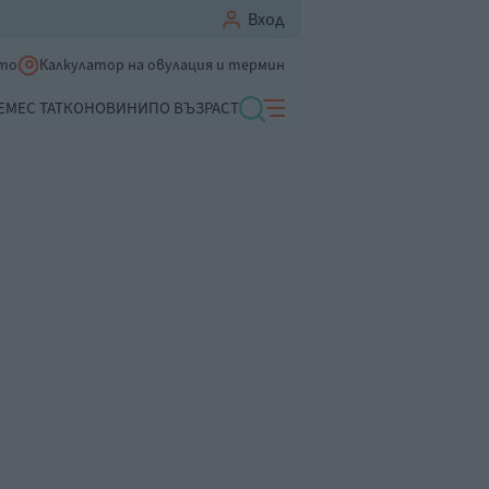
Вход
ето
Калкулатор на овулация и термин
ЕМЕ
С ТАТКО
НОВИНИ
ПО ВЪЗРАСТ