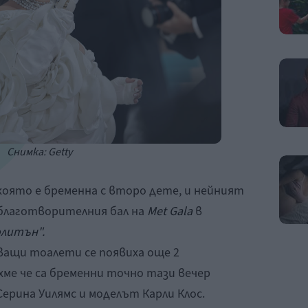
Снимка: Getty
която е бременна с второ дете, и нейният
 благотворителния бал на
Met Gala
в
литън".
ващи тоалети се появиха още 2
ме че са бременни точно тази вечер
Серина Уилямс и моделът Карли Клос.