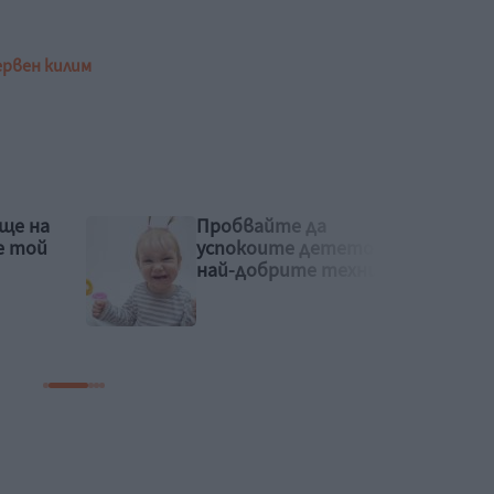
ервен килим
Тези 6 изречения
о с
показват, че човекът
ники
мисли преди всичко за
себе си