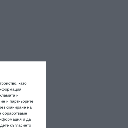
ройство, като
информация,
кламата и
ие и партньорите
рез сканиране на
да обработваме
 информация и да
адете съгласието