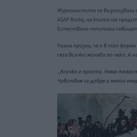
Журналистите се възползваха 
A$AP Rocky, на които им предс
Естествено попитаха певицата
Риана призна, че е в топ форма
сега всичко минава по-леко. А 
„Всичко е просто. Няма тежест
Чувствам се добре и много енер