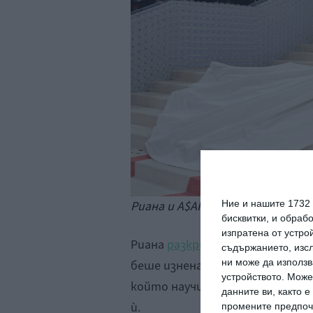
Ние и нашите 1732
Риана и A$AP Rocky на благотво
бисквитки, и обраб
изпратена от устро
Риана
разкри втората си брем
съдържанието, изсл
ни може да използв
беше изненада не само за публ
устройството. Може
който научи, че ще става за 
данните ви, както 
ѝ.
промените предпочи