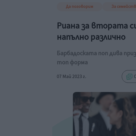
Да поговорим
За семейст
Риана за втората с
напълно различно
Барбадоската поп дива призн
топ форма
07 Май 2023 г.
С