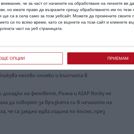
внимание, че за част от начините на обработване на личните ви д
 ви, но имате право да възразите срещу обработването им по тези 
ла на бебето, което накара феновете да
 ще са в сила само за този уебсайт. Можете да промените своите
очакват момиче..
ието си по всяко време, като се върнете на този сайт и кликнете в
долната част на уеб страницата.
ез май миналата година,
припомня
Hello.
път показаха лицето на момчето през
атрактивен начин – от страниците на
ОЩЕ ОПЦИИ
ПРИЕМАМ
ликува негови снимки и клипчата в
 догадки на феновете, Риана и A$AP Rocky не
аха да говорят за връзката си в началото на
а, че са заедно едва година по-късно, през