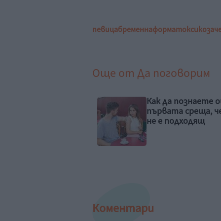
певица
бременна
форма
токсикоза
ч
Още от
Да поговорим
 да познаете още на
Пробвайте да
вата среща, че той
успокоите детет
е подходящ
най-добрите тех
Коментари