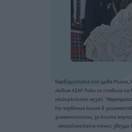
Барбадоската поп дива Риана, 
любим A$AP Роки се появиха на
нюйоркският музей
"Мертропо
На червения килим в зашеметя
знаменитости, за които научих
- американската тенис звезда 