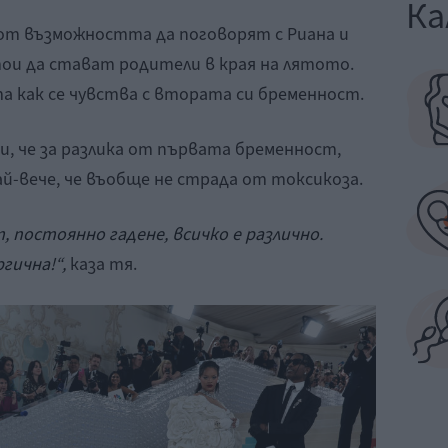
Ка
от възможността да поговорят с Риана и
тои да стават родители в края на лятото.
 как се чувства с втората си бременност.
 и, че за разлика от първата бременност,
най-вече, че въобще не страда от токсикоза.
, постоянно гадене, всичко е различно.
гична!“,
каза тя.