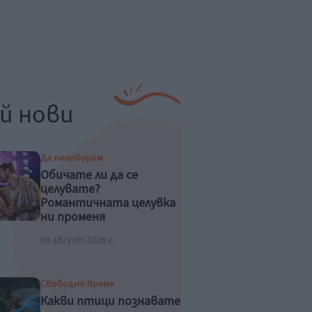
й нови
Да поговорим
Обичате ли да се
целувате?
Романтичната целувка
ни променя
физиологично
08 август 2026 г.
Свободно време
Какви птици познавате