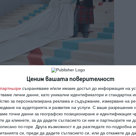
Ценим вашата поверителност
партньори
съхраняваме и/или имаме достъп до информация на уст
рителния бал Met Gala. Снимка: Getty
отваме лични данни, като уникални идентификатори и стандартна 
йство за персонализирана реклама и съдържание, измерване на ре
енност
на
Супербоул
през февруари. Това
едване на аудиторията и развитие на услуги.
С ваше разрешение н
аме точни данни за географско позициониране и идентификация ч
иката, но и за бащата на бъдещото бебе.
те да кликнете, за да дадете съгласието си ние и партньорите ни 
втори път татко по време на изпълнението
е описано по-горе. Друга възможност е да разгледате по-подробна
танията си, преди да дадете съгласието си, или да откажете да д