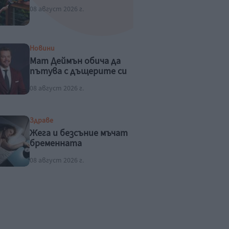
08 август 2026 г.
Новини
Мат Деймън обича да
пътува с дъщерите си
08 август 2026 г.
Здраве
Жега и безсъние мъчат
бременната
08 август 2026 г.