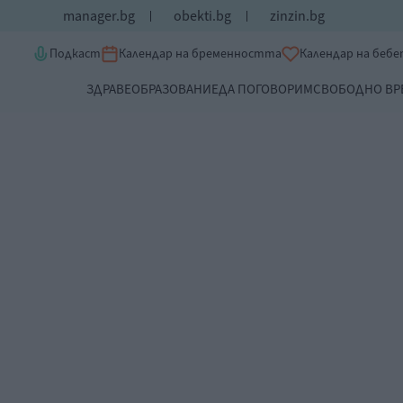
manager.bg
obekti.bg
zinzin.bg
Подкаст
Календар на бременността
Календар на беб
ЗДРАВЕ
ОБРАЗОВАНИЕ
ДА ПОГОВОРИМ
СВОБОДНО ВР