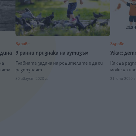
Здраве
Здраве
одина
9 ранни признака на аутизъм
Ужас: дет
на
Главната задача на родителите е да ги
Как да раз
нията
разпознаят
може да на
30 август 2023 г.
21 юни 2020 г