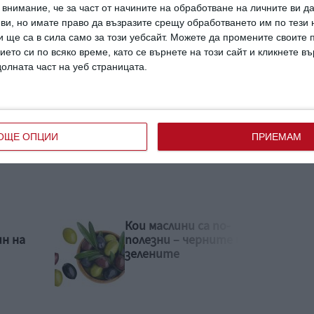
внимание, че за част от начините на обработване на личните ви д
 ви, но имате право да възразите срещу обработването им по тези 
 ще са в сила само за този уебсайт. Можете да промените своите
к от преждевременно раждане
ието си по всяко време, като се върнете на този сайт и кликнете в
долната част на уеб страницата.
ратурата от жена
ОЩЕ ОПЦИИ
ПРИЕМАМ
Кърмата не достига: 5
 или
съвета как да я увеличим