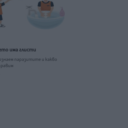
ето има глисти
познаем паразитите и какво
правим
.