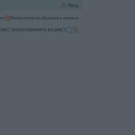
Вход
ето
Калкулатор на овулация и термин
ЕМЕ
С ТАТКО
НОВИНИ
ПО ВЪЗРАСТ