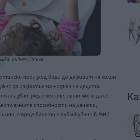
мка: Guliver / iStock
тински произход води до дефицит на холин
ужно за развитие на мозъка на децата.
Ка
то спазват родителите, също може да се
лектуалните способности на децата,
ишир, а проучването е публикувано в
BMJ