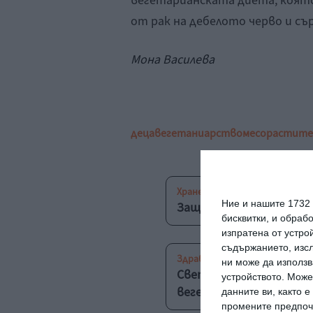
вегетарианската диета, която
от рак на дебелото черво и съ
Мона Василева
деца
вегетаниарство
месо
растите
Хранене
Ние и нашите 1732
Защо аз съм вегетариан
бисквитки, и обраб
изпратена от устро
съдържанието, изсл
Здраве
ни може да използв
Световната здравна ор
устройството. Може
вегетарианците
данните ви, както 
промените предпочи