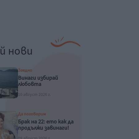
й нови
Заедно
Винаги избирай
любовта
10 август 2026 г.
Да поговорим
Брак на 22: ето как да
продължи завинаги!
09 август 2026 г.