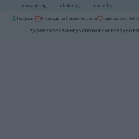
manager.bg
obekti.bg
zinzin.bg
Подкаст
Календар на бременността
Календар на беб
ЗДРАВЕ
ОБРАЗОВАНИЕ
ДА ПОГОВОРИМ
СВОБОДНО ВР