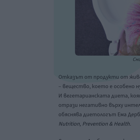
Сни
Отказът от продукти от живо
– вещество, което е особено н
И вегетарианската диета, коя
отрази негативно върху инте
обяснява диетологът Ема Дерб
Nutrition, Prevention & Health.