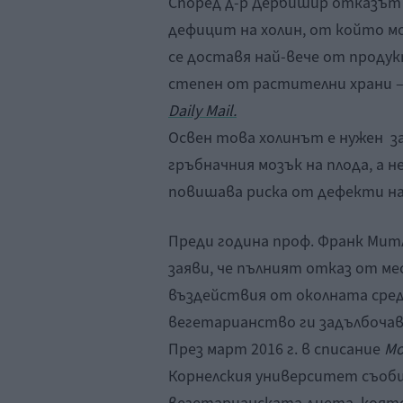
Според д-р Дербишир отказът 
дефицит на холин, от който м
се доставя най-вече от продукт
степен от растителни храни – 
Daily Mail.
Освен това холинът е нужен за
гръбначния мозък на плода, а 
повишава риска от дефекти н
Преди година проф. Франк Ми
заяви, че пълният отказ от ме
въздействия от околната сред
вегетарианство ги задълбочав
През март 2016 г. в списание
Mo
Корнелския университет съоб