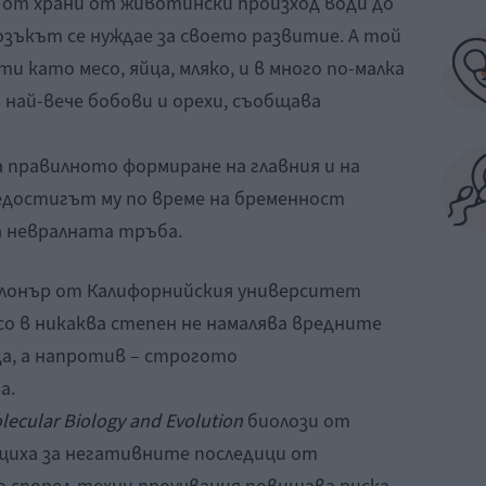
от храни от животински произход води до
озъкът се нуждае за своето развитие. А той
и като месо, яйца, мляко, и в много по-малка
най-вече бобови и орехи, съобщава
 правилното формиране на главния и на
недостигът му по време на бременност
а невралната тръба.
тлонър от Калифорнийския университет
со в никаква степен не намалява вредните
а, а напротив – строгото
а.
lecular Biology and Evolution
биолози от
щиха за негативните последици от