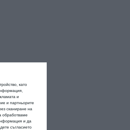
ройство, като
информация,
кламата и
ие и партньорите
рез сканиране на
да обработваме
 информация и да
адете съгласието