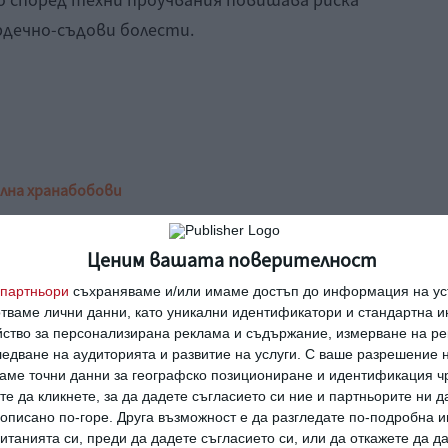
 според техни проучвания повишава риска
рдечно-съдови болести.
лна храна
бобови
Ценим вашата поверителност
партньори
съхраняваме и/или имаме достъп до информация на уст
ка, а синът ми не е
отваме лични данни, като уникални идентификатори и стандартна 
йство за персонализирана реклама и съдържание, измерване на ре
едване на аудиторията и развитие на услуги.
С ваше разрешение н
аме точни данни за географско позициониране и идентификация ч
ганизация вече не подкрепя
те да кликнете, за да дадете съгласието си ние и партньорите ни 
е описано по-горе. Друга възможност е да разгледате по-подробна
танията си, преди да дадете съгласието си, или да откажете да д