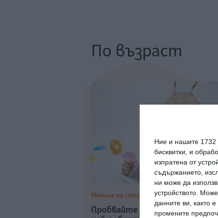
По възраст
Ние и нашите 1732
бисквитки, и обраб
изпратена от устро
съдържанието, изсл
ни може да използв
устройството. Може
Мнение на специалиста
данните ви, както 
Пробвайте да успокоите дете
промените предпочи