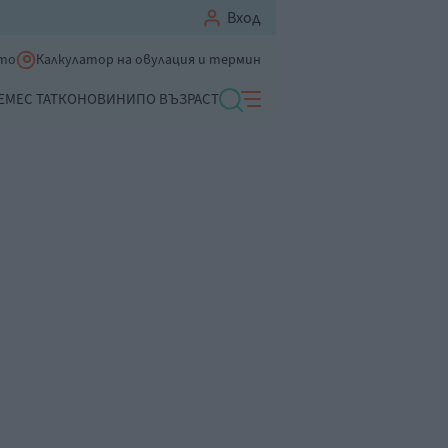
Вход
ето
Калкулатор на овулация и термин
ЕМЕ
С ТАТКО
НОВИНИ
ПО ВЪЗРАСТ