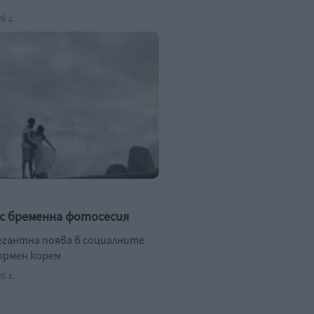
6 г.
 с бременна фотосесия
егантна поява в социалните
ормен корем
6 г.