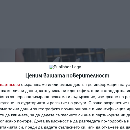
Ценим вашата поверителност
партньори
съхраняваме и/или имаме достъп до информация на уст
отваме лични данни, като уникални идентификатори и стандартна 
йство за персонализирана реклама и съдържание, измерване на ре
едване на аудиторията и развитие на услуги.
С ваше разрешение н
аме точни данни за географско позициониране и идентификация ч
те да кликнете, за да дадете съгласието си ние и партньорите ни 
Здраве
Заедно
е описано по-горе. Друга възможност е да разгледате по-подробна
то с
Без пигментни петна през
Чиния с п
танията си, преди да дадете съгласието си, или да откажете да д