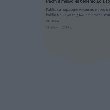
Ръст и тегло на бебето до 1 г
Какви са нормите месец по месец и 
какво може да се дължат отклоне
от тях
07 август 2019 г.