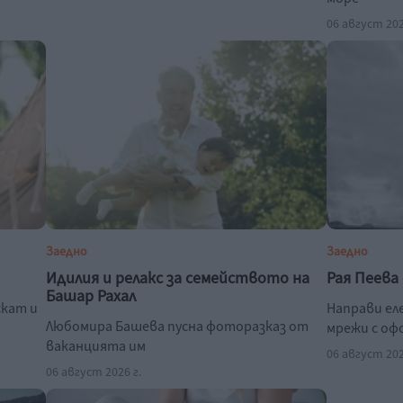
06 август 202
Заедно
Заедно
Идилия и релакс за семейството на
Рая Пеева
Башар Рахал
скат и
Направи ел
Любомира Башева пусна фоторазказ от
мрежи с оф
ваканцията им
06 август 202
06 август 2026 г.