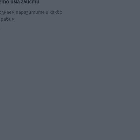
ето има глисти
познаем паразитите и какво
правим
.