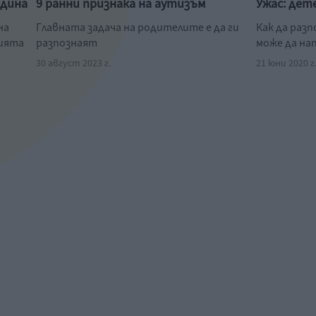
одина
9 ранни признака на аутизъм
Ужас: дет
на
Главната задача на родителите е да ги
Как да раз
нията
разпознаят
може да на
30 август 2023 г.
21 юни 2020 г