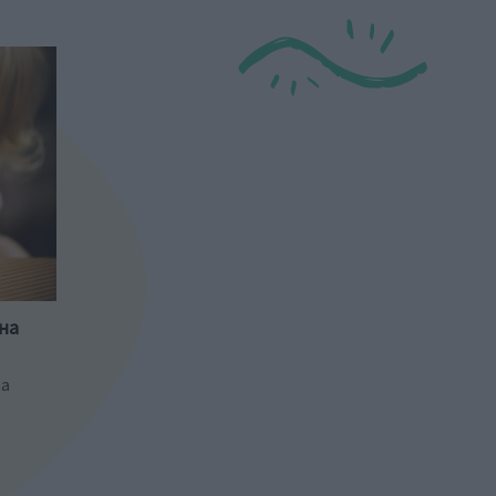
на
та