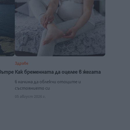
Здраве
твътре
Как бременната да оцелее в жегата
6 начина да облекчи отоците и
състоянието си
05 август 2026 г.