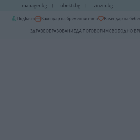
manager.bg
obekti.bg
zinzin.bg
Подкаст
Календар на бременността
Календар на беб
ЗДРАВЕ
ОБРАЗОВАНИЕ
ДА ПОГОВОРИМ
СВОБОДНО ВР