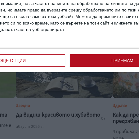
бременността
Блатечки 
внимание, че за част от начините на обработване на личните ви д
 ви, но имате право да възразите срещу обработването им по тези 
Пилинг с азелаинова киселина ги чисти в
Актьорът р
 ще са в сила само за този уебсайт. Можете да промените своите
зключва
дълбочина
запознали
ието си по всяко време, като се върнете на този сайт и кликнете в
07 август 2026 г.
07 август 202
долната част на уеб страницата.
ОЩЕ ОПЦИИ
ПРИЕМАМ
Заедно
Здраве
ата
Да видиш красивото и хубавото
Как да пр
07
прегряван
ите е
август 2026 г.
4 правила з
море