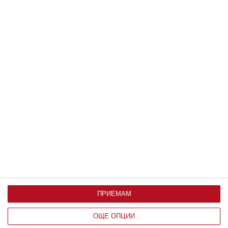
Заедно
За времето и болката
08 август 2026 г.
ПРИЕМАМ
ОЩЕ ОПЦИИ