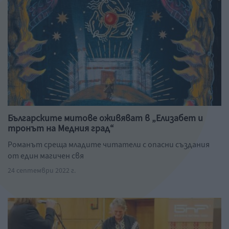
Българските митове оживяват в „Елизабет и
тронът на Медния град“
Романът среща младите читатели с опасни създания
от един магичен свя
24 септември 2022 г.