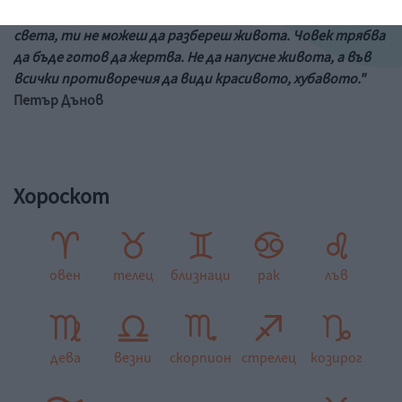
"Ако ти за любовта не си готов да пожертваш всичко в
света, ти не можеш да разбереш живота. Човек трябва
да бъде готов да жертва. Не да напусне живота, а във
всички противоречия да види красивото, хубавото."
Петър Дънов
Хороскот
овен
телец
близнаци
рак
лъв
дева
везни
скорпион
стрелец
козирог