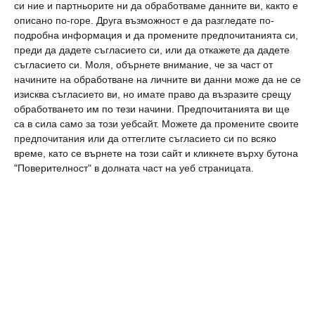
си ние и партньорите ни да обработваме данните ви, както е
описано по-горе. Друга възможност е да разгледате по-
подробна информация и да промените предпочитанията си,
преди да дадете съгласието си, или да откажете да дадете
съгласието си.
Моля, обърнете внимание, че за част от
начините на обработване на личните ви данни може да не се
изисква съгласието ви, но имате право да възразите срещу
обработването им по тези начини. Предпочитанията ви ще
са в сила само за този уебсайт. Можете да промените своите
предпочитания или да оттеглите съгласието си по всяко
време, като се върнете на този сайт и кликнете върху бутона
"Поверителност" в долната част на уеб страницата.
Здраве
9 ранни признака на аутизъм
Главната задача на родителите е да ги
разпознаят
30 август 2023 г.