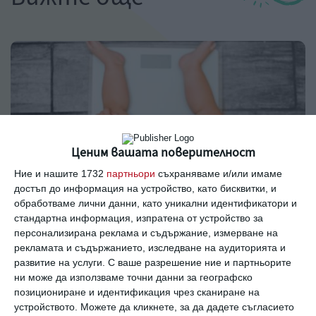
Ценим вашата поверителност
Ние и нашите 1732
партньори
съхраняваме и/или имаме
достъп до информация на устройство, като бисквитки, и
обработваме лични данни, като уникални идентификатори и
стандартна информация, изпратена от устройство за
Здраве
персонализирана реклама и съдържание, измерване на
Ръст и тегло на бебето до 1 година
рекламата и съдържанието, изследване на аудиторията и
развитие на услуги.
С ваше разрешение ние и партньорите
Какви са нормите месец по месец и на какво може
ни може да използваме точни данни за географско
да се дължат отклоненията от тях
позициониране и идентификация чрез сканиране на
устройството. Можете да кликнете, за да дадете съгласието
07 август 2019 г.