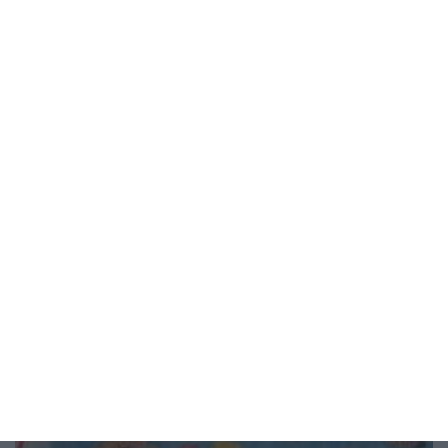
Образование
Картини от приказки оживяват пред
кино „Кабана”
Изложбата на София Попйорданова превръща парка
пред НДК в Омагьосана гора
04 август 2026 г.
Рисунка на деня