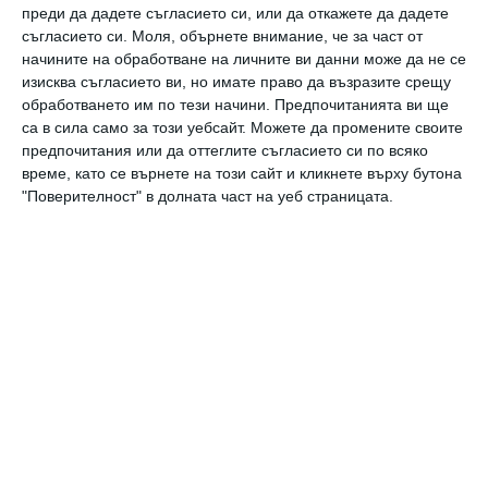
преди да дадете съгласието си, или да откажете да дадете
съгласието си.
Моля, обърнете внимание, че за част от
Мислете като учен
начините на обработване на личните ви данни може да не се
изисква съгласието ви, но имате право да възразите срещу
Не е трудно да го правите, а носи много ползи
обработването им по тези начини. Предпочитанията ви ще
09 юли 2021 г.
са в сила само за този уебсайт. Можете да промените своите
предпочитания или да оттеглите съгласието си по всяко
време, като се върнете на този сайт и кликнете върху бутона
"Поверителност" в долната част на уеб страницата.
Дан Пиърс: за света през очите на децата