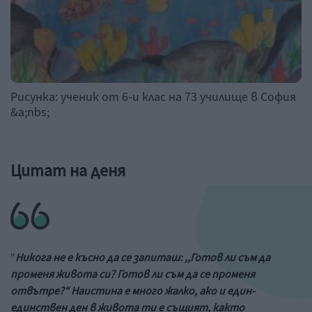
Рисунка: ученик от 6-и клас на 73 училище в София
&a;nbs;
Цитат на деня
"
Никога не е късно да се запиташ: ,,Готов ли съм да
променя живота си? Готов ли съм да се променя
отвътре?“ Наистина е много жалко, ако и един-
единствен ден в живота ти е същият, както