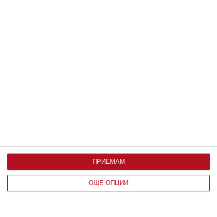
Заедно
Рая Пеева с бременна фотосесия
ПРИЕМАМ
Направи елегантна поява в социалните мрежи с
оформен корем
ОЩЕ ОПЦИИ
06 август 2026 г.