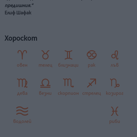
предишния.“
Елиф Шафак
Хороскот
овен
телец
близнаци
рак
лъв
дева
везни
скорпион
стрелец
козирог
водолей
риби