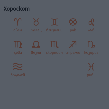
Хороскот
овен
телец
близнаци
рак
лъв
дева
везни
скорпион
стрелец
козирог
водолей
риби