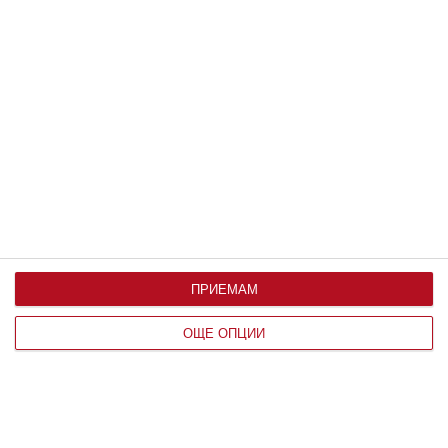
Мнение на специалиста
Детето пита: Защо сърцето бие
Как да обясните и да разпалите любопитството му
09 август 2026 г.
ПРИЕМАМ
ОЩЕ ОПЦИИ