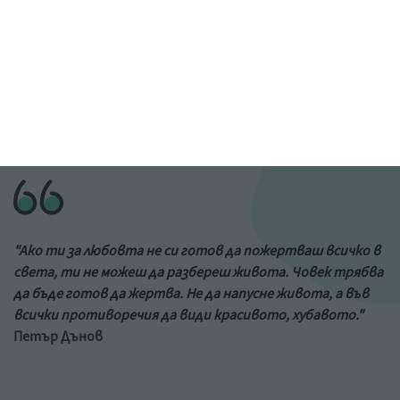
Рисунка: ученик от 6-и клас на 73 училище в София
&a;nbs;
Цитат на деня
"Ако ти за любовта не си готов да пожертваш всичко в
света, ти не можеш да разбереш живота. Човек трябва
да бъде готов да жертва. Не да напусне живота, а във
всички противоречия да види красивото, хубавото."
Петър Дънов