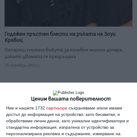
Годежен пръстен блести на ръката на Зоуи
Кравиц
Папараци снимаха бижуто за половин милион долара,
докато двамата се прегръщаха
25 ноември 2023 г.
Ценим вашата поверителност
Вижте още
Ние и нашите 1732
партньори
съхраняваме и/или имаме
достъп до информация на устройство, като бисквитки, и
обработваме лични данни, като уникални идентификатори и
стандартна информация, изпратена от устройство за
персонализирана реклама и съдържание, измерване на