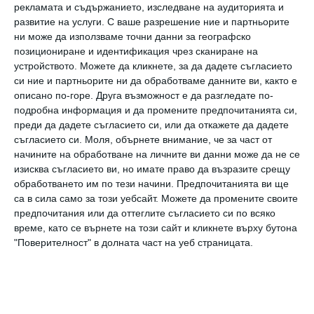
рекламата и съдържанието, изследване на аудиторията и
развитие на услуги.
С ваше разрешение ние и партньорите
ни може да използваме точни данни за географско
позициониране и идентификация чрез сканиране на
устройството. Можете да кликнете, за да дадете съгласието
си ние и партньорите ни да обработваме данните ви, както е
описано по-горе. Друга възможност е да разгледате по-
подробна информация и да промените предпочитанията си,
преди да дадете съгласието си, или да откажете да дадете
съгласието си.
Моля, обърнете внимание, че за част от
Здраве
начините на обработване на личните ви данни може да не се
Ръст и тегло на бебето до 1 година
изисква съгласието ви, но имате право да възразите срещу
обработването им по тези начини. Предпочитанията ви ще
Какви са нормите месец по месец и на какво може
са в сила само за този уебсайт. Можете да промените своите
предпочитания или да оттеглите съгласието си по всяко
да се дължат отклоненията от тях
време, като се върнете на този сайт и кликнете върху бутона
07 август 2019 г.
"Поверителност" в долната част на уеб страницата.