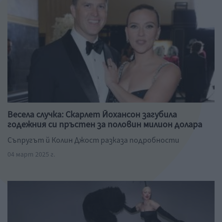
Весела случка: Скарлет Йохансон загубила
годежния си пръстен за половин милион долара
Съпругът й Колин Джост разказа подробности
04 март 2025 г.