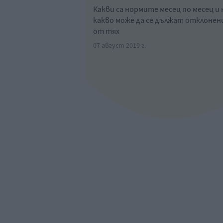
Какви са нормите месец по месец и 
какво може да се дължат отклоне
от тях
07 август 2019 г.