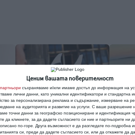
Ценим вашата поверителност
партньори
съхраняваме и/или имаме достъп до информация на уст
отваме лични данни, като уникални идентификатори и стандартна 
йство за персонализирана реклама и съдържание, измерване на ре
едване на аудиторията и развитие на услуги.
С ваше разрешение н
аме точни данни за географско позициониране и идентификация ч
Здраве
Заедно
те да кликнете, за да дадете съгласието си ние и партньорите ни 
то с
Без пигментни петна през
Чиния с п
е описано по-горе. Друга възможност е да разгледате по-подробна
бременността
Блатечки 
танията си, преди да дадете съгласието си, или да откажете да д