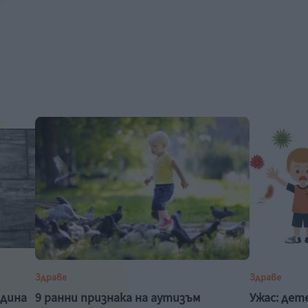
Здраве
Здраве
одина
9 ранни признака на аутизъм
Ужас: дет