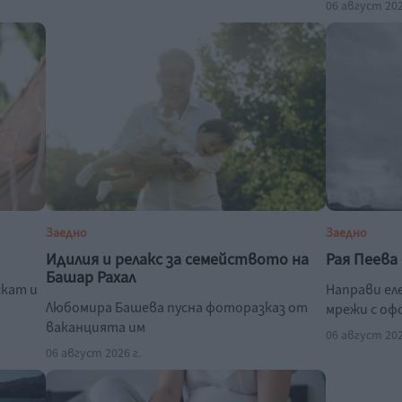
06 август 202
Заедно
Заедно
Идилия и релакс за семейството на
Рая Пеева
Башар Рахал
скат и
Направи ел
Любомира Башева пусна фоторазказ от
мрежи с оф
ваканцията им
06 август 202
06 август 2026 г.