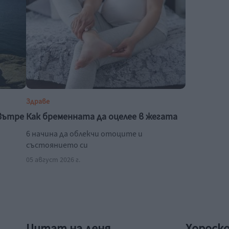
Здраве
твътре
Как бременната да оцелее в жегата
6 начина да облекчи отоците и
състоянието си
05 август 2026 г.
Цитат на деня
Хороск