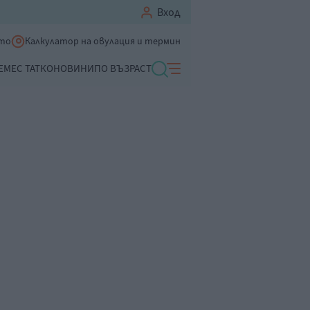
Вход
ето
Калкулатор на овулация и термин
ЕМЕ
С ТАТКО
НОВИНИ
ПО ВЪЗРАСТ