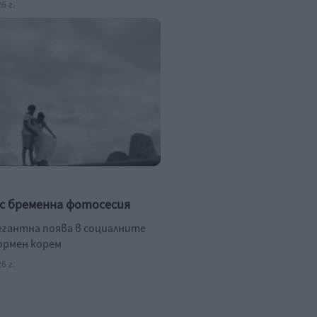
6 г.
 с бременна фотосесия
егантна поява в социалните
ормен корем
6 г.