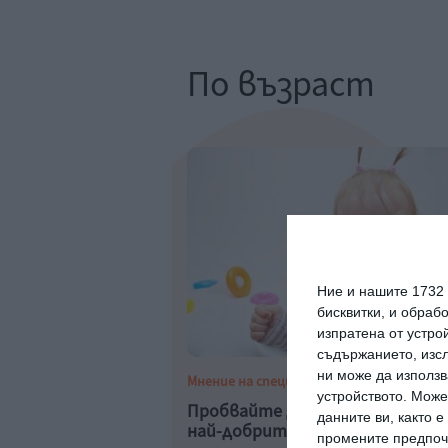
По възраст
Ние и нашите 1732
бисквитки, и обраб
изпратена от устро
съдържанието, изсл
ни може да използв
Мнение на специалиста
устройството. Може
Пробвайте да успокоите дете
данните ви, както 
най-добрите техники
промените предпочи