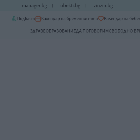
manager.bg
obekti.bg
zinzin.bg
Подкаст
Календар на бременността
Календар на беб
ЗДРАВЕ
ОБРАЗОВАНИЕ
ДА ПОГОВОРИМ
СВОБОДНО ВР