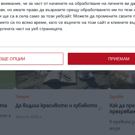
внимание, че за част от начините на обработване на личните ви д
Пилинг с азелаинова киселина ги чисти в
Актьорът р
 ви, но имате право да възразите срещу обработването им по тези 
зключва
дълбочина
запознали
 ще са в сила само за този уебсайт. Можете да промените своите
07 август 2026 г.
07 август 202
ието си по всяко време, като се върнете на този сайт и кликнете в
долната част на уеб страницата.
ОЩЕ ОПЦИИ
ПРИЕМАМ
Заедно
Здраве
ата
Да видиш красивото и хубавото
Как да пр
07
прегряван
ите е
август 2026 г.
4 правила з
море