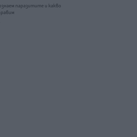
познаем паразитите и какво
правим
.