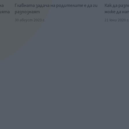
на
Главната задача на родителите е да ги
Как да раз
нията
разпознаят
може да на
30 август 2023 г.
21 юни 2020 г