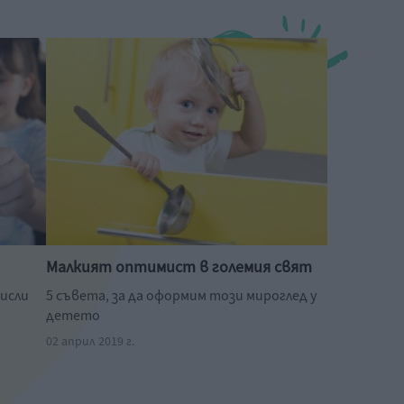
Малкият оптимист в големия свят
исли
5 съвета, за да оформим този мироглед у
детето
02 април 2019 г.