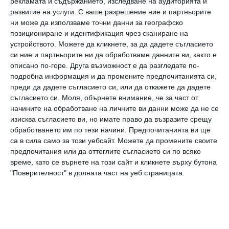
рекламата и съдържанието, изследване на аудиторията и
развитие на услуги.
С ваше разрешение ние и партньорите
Бебета животни
ни може да използваме точни данни за географско
Няма нищо по-хубаво от малкото създание, без значение
позициониране и идентификация чрез сканиране на
от вида
устройството. Можете да кликнете, за да дадете съгласието
си ние и партньорите ни да обработваме данните ви, както е
12 юли 2016 г.
описано по-горе. Друга възможност е да разгледате по-
подробна информация и да промените предпочитанията си,
преди да дадете съгласието си, или да откажете да дадете
съгласието си.
Моля, обърнете внимание, че за част от
начините на обработване на личните ви данни може да не се
Вижте още
изисква съгласието ви, но имате право да възразите срещу
обработването им по тези начини. Предпочитанията ви ще
са в сила само за този уебсайт. Можете да промените своите
предпочитания или да оттеглите съгласието си по всяко
време, като се върнете на този сайт и кликнете върху бутона
"Поверителност" в долната част на уеб страницата.