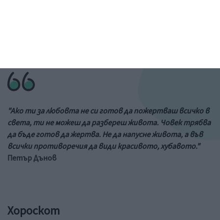
&a;nbs;
Цитат на деня
"Ако ти за любовта не си готов да пожертваш всичко в
света, ти не можеш да разбереш живота. Човек трябва
да бъде готов да жертва. Не да напусне живота, а във
всички противоречия да види красивото, хубавото."
Петър Дънов
Хороскот