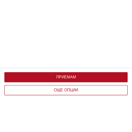
Заедно
Да видиш красивото и хубавото
07
август 2026 г.
ПРИЕМАМ
ОЩЕ ОПЦИИ