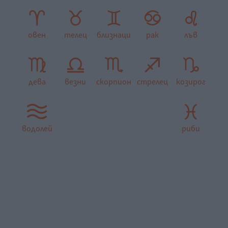
овен
телец
близнаци
рак
лъв
дева
везни
скорпион
стрелец
козирог
водолей
риби