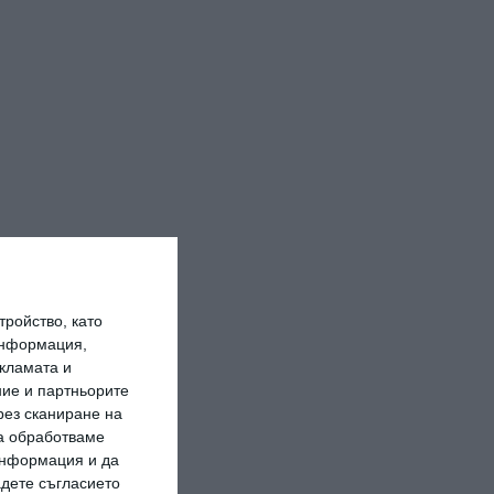
ройство, като
информация,
кламата и
ие и партньорите
рез сканиране на
да обработваме
 информация и да
адете съгласието