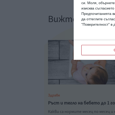
си.
Моля, обърнете 
изисква съгласието
Предпочитанията ви
Вижте още
да оттеглите съглас
"Поверителност" в 
Здраве
Ръст и тегло на бебето до 1 г
Какви са нормите месец по месец и 