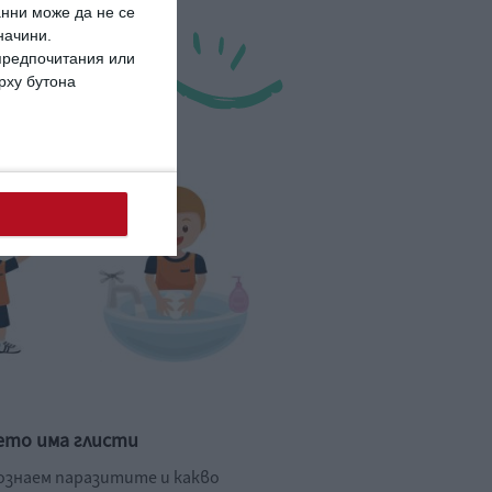
анни може да не се
начини.
 предпочитания или
ърху бутона
ето има глисти
познаем паразитите и какво