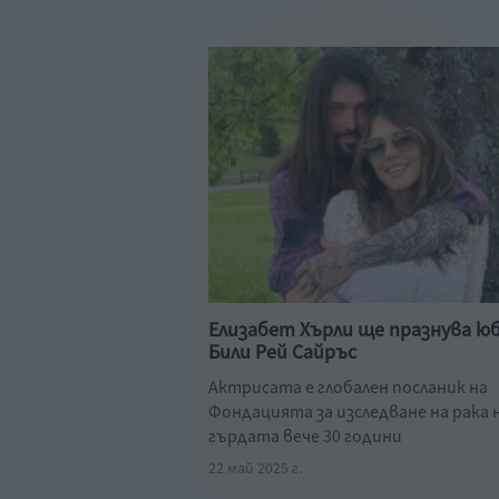
Елизабет Хърли ще празнува юб
Били Рей Сайръс
Актрисата е глобален посланик на
Фондацията за изследване на рака 
гърдата вече 30 години
22 май 2025 г.