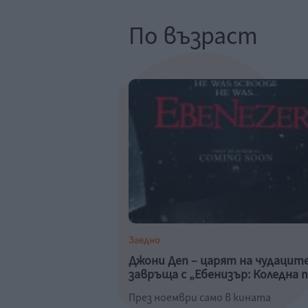
По възраст
Заедно
Джони Деп – царят на чудаците
завръща с „Ебенизър: Коледна 
През ноември само в кината