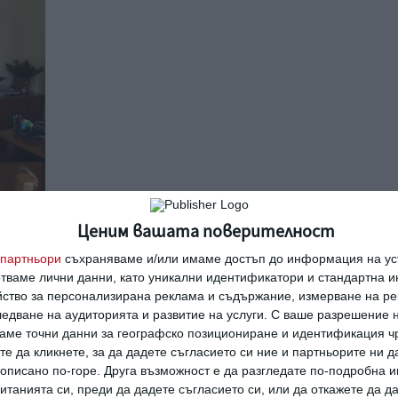
ланик
Ценим вашата поверителност
партньори
съхраняваме и/или имаме достъп до информация на уст
ето с
отваме лични данни, като уникални идентификатори и стандартна 
йство за персонализирана реклама и съдържание, измерване на ре
едване на аудиторията и развитие на услуги.
С ваше разрешение н
аме точни данни за географско позициониране и идентификация ч
те да кликнете, за да дадете съгласието си ние и партньорите ни 
е описано по-горе. Друга възможност е да разгледате по-подробна
танията си, преди да дадете съгласието си, или да откажете да д