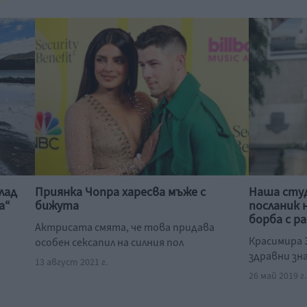
лад
Приянка Чопра харесва мъже с
Наша сту
а“
бижута
посланик 
борба с р
Актрисата смята, че това придава
Красимира 
особен сексапил на силния пол
здравни зн
13 август 2021 г.
26 май 2019 г.