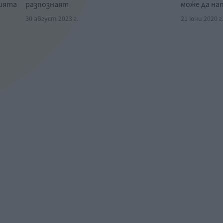
нията
разпознаят
може да на
30 август 2023 г.
21 юни 2020 г