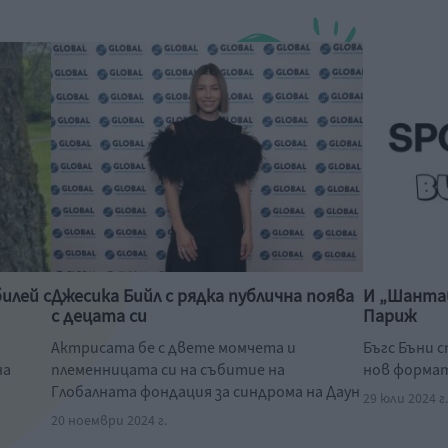
илей с
Джесика Бийл с рядка публична поява
И „Шанта
с децата си
Париж
Актрисата бе с двете момчета и
Бъгс Бъни 
на
племенницата си на събитие на
нов форма
Глобалната фондация за синдрома на Даун
29 юли 2024 г
20 ноември 2024 г.