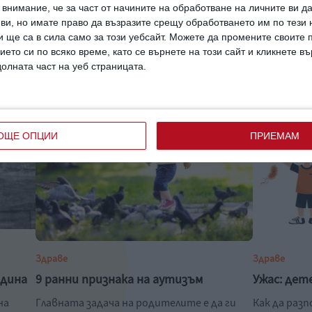
внимание, че за част от начините на обработване на личните ви д
 ви, но имате право да възразите срещу обработването им по тези 
 ще са в сила само за този уебсайт. Можете да промените своите
ието си по всяко време, като се върнете на този сайт и кликнете в
долната част на уеб страницата.
ОЩЕ ОПЦИИ
ПРИЕМАМ
Здраве
Здраве
одина
9 ранни признака на аутизъм
Ужас: дет
на
Главната задача на родителите е да ги
Как да раз