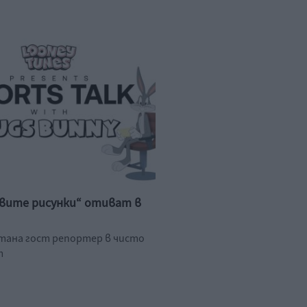
вите рисунки“ отиват в
стана гост репортер в чисто
т
.