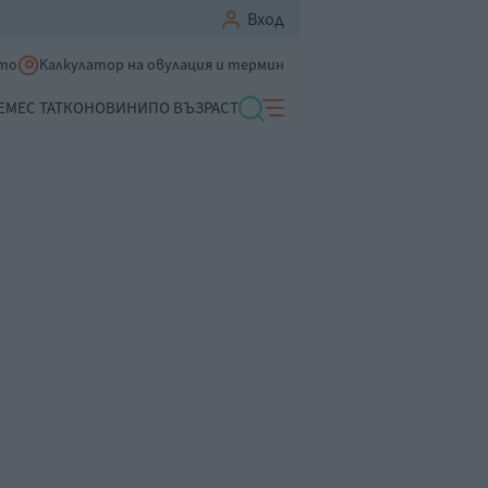
Вход
ето
Калкулатор на овулация и термин
ЕМЕ
С ТАТКО
НОВИНИ
ПО ВЪЗРАСТ