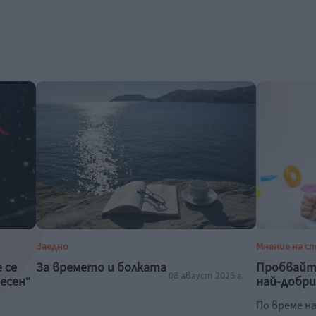
Заедно
Мнение на с
 се
За времето и болката
Пробвайт
08 август 2026 г.
песен“
най-добр
По време н