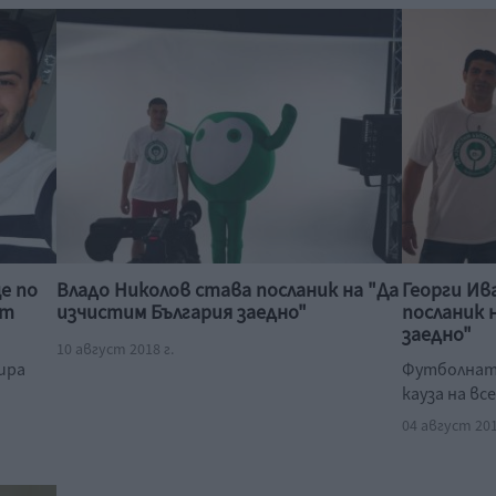
е по
Владо Николов става посланик на "Да
Георги Ив
ят
изчистим България заедно"
посланик 
заедно"
10 август 2018 г.
ира
Футболната
кауза на вс
04 август 201