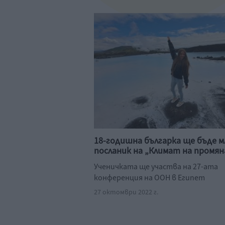
18-годишна българка ще бъде м
посланик на „Климат на промян
Ученичката ще участва на 27-ата
конференция на ООН в Египет
27 октомври 2022 г.