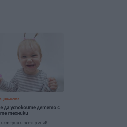
пециалиста
е да успокоите детето с
ите техники
а истерии и остър гняв