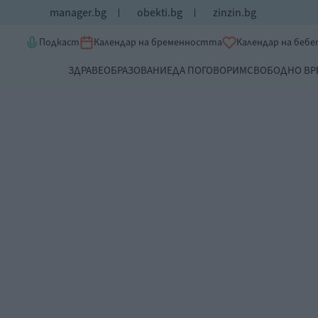
manager.bg
obekti.bg
zinzin.bg
Подкаст
Календар на бременността
Календар на беб
ЗДРАВЕ
ОБРАЗОВАНИЕ
ДА ПОГОВОРИМ
СВОБОДНО ВР