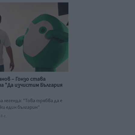
анов – Гонзо става
на "Да изчистим България
 легенда: "Това трябва да е
еки един българин"
8 г.