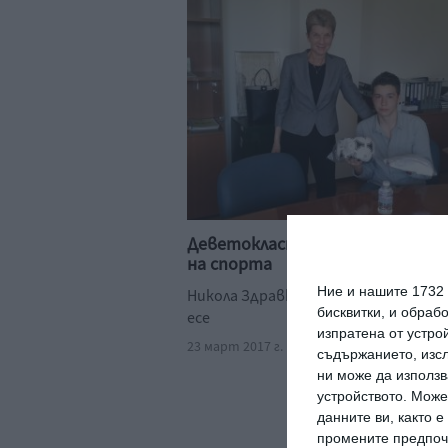
Деветокласник стана Млад пос
на спорта
Ние и нашите 1732
Никола Здравков спечели признани
бисквитки, и обраб
есе
изпратена от устро
23 март 2017 г.
съдържанието, изсл
ни може да използв
устройството. Може
данните ви, както 
промените предпочи