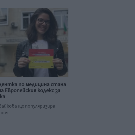
дентка по медицина стана
на Европейския кодекс за
ака
Зайкова ще популяризира
ания