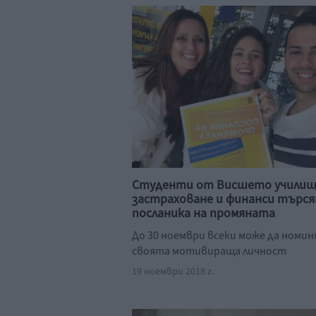
Студенти от Висшето училищ
застраховане и финанси търс
посланика на промяната
До 30 ноември всеки може да номин
своята мотивираща личност
19 ноември 2018 г.