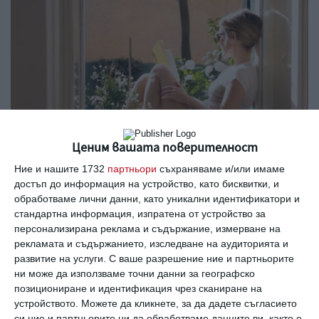
Ценим вашата поверителност
Ние и нашите 1732
партньори
съхраняваме и/или имаме
Не прави зло
достъп до информация на устройство, като бисквитки, и
обработваме лични данни, като уникални идентификатори и
07 май 2023 г.
стандартна информация, изпратена от устройство за
персонализирана реклама и съдържание, измерване на
рекламата и съдържанието, изследване на аудиторията и
развитие на услуги.
С ваше разрешение ние и партньорите
ни може да използваме точни данни за географско
позициониране и идентификация чрез сканиране на
устройството. Можете да кликнете, за да дадете съгласието
си ние и партньорите ни да обработваме данните ви, както е