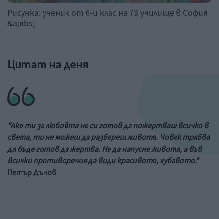
Рисунка: ученик от 6-и клас на 73 училище в София
&a;nbs;
Цитат на деня
"Ако ти за любовта не си готов да пожертваш всичко в
света, ти не можеш да разбереш живота. Човек трябва
да бъде готов да жертва. Не да напусне живота, а във
всички противоречия да види красивото, хубавото."
Петър Дънов