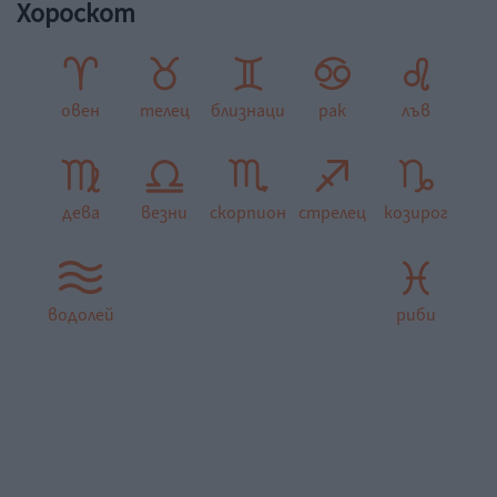
Хороскот
овен
телец
близнаци
рак
лъв
дева
везни
скорпион
стрелец
козирог
водолей
риби