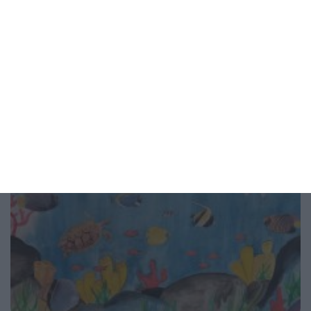
прегряване
4 правила за всеки ден - на вилата и на море
06 август 2026 г.
Рисунка на деня