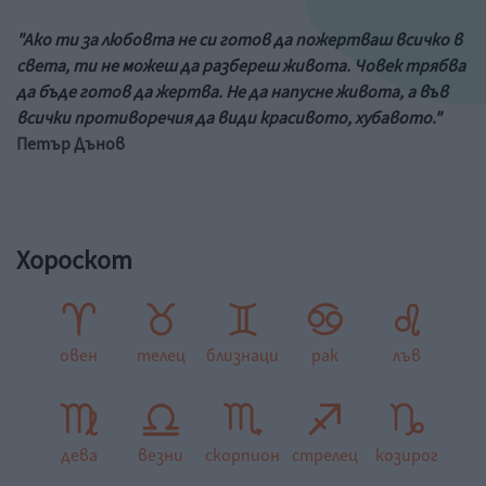
"Ако ти за любовта не си готов да пожертваш всичко в
света, ти не можеш да разбереш живота. Човек трябва
да бъде готов да жертва. Не да напусне живота, а във
всички противоречия да види красивото, хубавото."
Петър Дънов
Хороскот
овен
телец
близнаци
рак
лъв
дева
везни
скорпион
стрелец
козирог