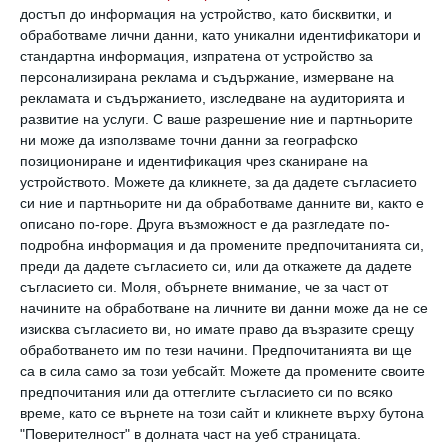
достъп до информация на устройство, като бисквитки, и
обработваме лични данни, като уникални идентификатори и
стандартна информация, изпратена от устройство за
персонализирана реклама и съдържание, измерване на
рекламата и съдържанието, изследване на аудиторията и
развитие на услуги.
С ваше разрешение ние и партньорите
ни може да използваме точни данни за географско
позициониране и идентификация чрез сканиране на
Прави добро
устройството. Можете да кликнете, за да дадете съгласието
23 май 2024 г.
си ние и партньорите ни да обработваме данните ви, както е
описано по-горе. Друга възможност е да разгледате по-
подробна информация и да промените предпочитанията си,
преди да дадете съгласието си, или да откажете да дадете
съгласието си.
Моля, обърнете внимание, че за част от
начините на обработване на личните ви данни може да не се
изисква съгласието ви, но имате право да възразите срещу
обработването им по тези начини. Предпочитанията ви ще
са в сила само за този уебсайт. Можете да промените своите
предпочитания или да оттеглите съгласието си по всяко
време, като се върнете на този сайт и кликнете върху бутона
"Поверителност" в долната част на уеб страницата.