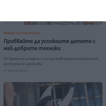
Мнение на специалиста
Пробвайте да успокоите детето с
най-добрите техники
По време на истерии и остър гняв рационалната част
на мозъка се изключва
07 август 2026 г.