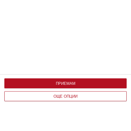
07 август 2019 г.
ПРИЕМАМ
Здраве
ОЩЕ ОПЦИИ
9 ранни признака на аутизъм
Главната задача на родителите е да ги
разпознаят