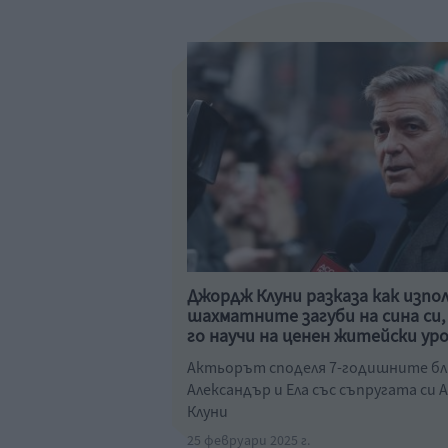
Джордж Клуни разказа как изпо
шахматните загуби на сина си, 
го научи на ценен житейски ур
Актьорът споделя 7-годишните бл
Александър и Ела със съпругата си 
Клуни
25 февруари 2025 г.