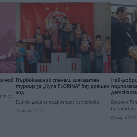
а нов
Първокласник спечели шахматен
Най-добр
турнир за „Купа FLORINA“ без грешен
подпомага
ход
детската
ват се
Всички деца се подкрепиха със сокове
Веселин Топ
български 
06 април 2017 г.
04 март 2017 