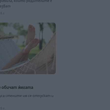
правила, които родителите е
пазват
6 г.
е обичат жегата
дуса стените им се отпускат и
6 г.