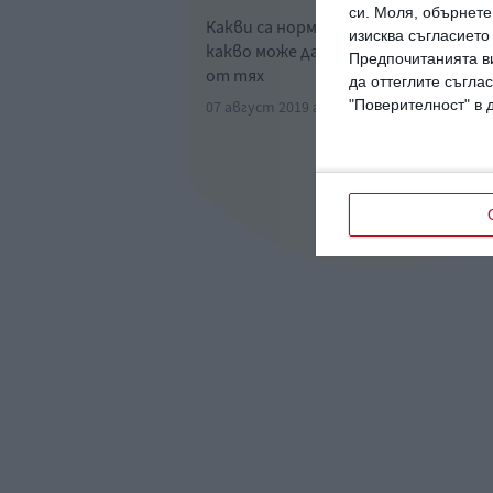
си.
Моля, обърнете 
Какви са нормите месец по месец и 
изисква съгласието
какво може да се дължат отклоне
Предпочитанията ви
от тях
да оттеглите съглас
"Поверителност" в 
07 август 2019 г.