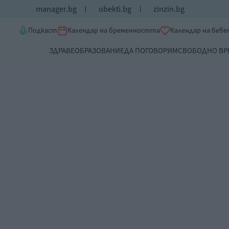
manager.bg
obekti.bg
zinzin.bg
Подкаст
Календар на бременността
Календар на беб
ЗДРАВЕ
ОБРАЗОВАНИЕ
ДА ПОГОВОРИМ
СВОБОДНО ВР