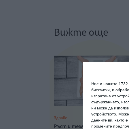
Вижте още
Ние и нашите 1732
бисквитки, и обраб
изпратена от устро
съдържанието, изсл
ни може да използв
устройството. Може
Здраве
данните ви, както 
Ръст и тегло на бебето до 1 г
промените предпочи