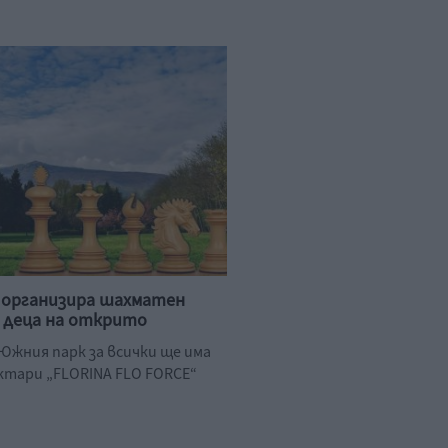
 организира шахматен
 деца на открито
 Южния парк за всички ще има
ктари „FLORINA FLO FORCE“