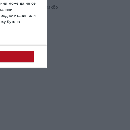
анни може да не се
познаем паразитите и какво
начини.
правим
 предпочитания или
ърху бутона
.