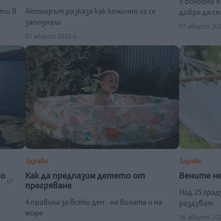
5 основни 
сти в
Актьорът разказа как комично са се
добре да с
запознали
07 август 202
07 август 2026 г.
Здраве
Здраве
то
Как да предпазим детето от
Вените н
07
прегряване
Над 25 гра
4 правила за всеки ден - на вилата и на
раздуват
море
06 август 202