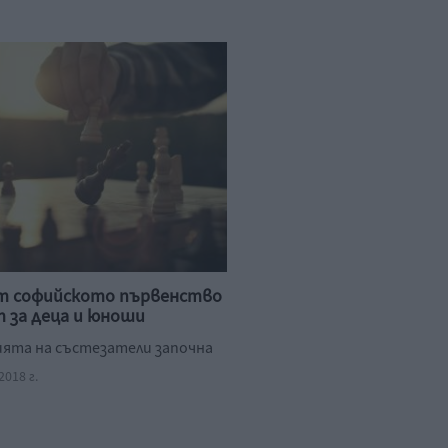
т софийското първенство
 за деца и юноши
ята на състезатели започна
018 г.