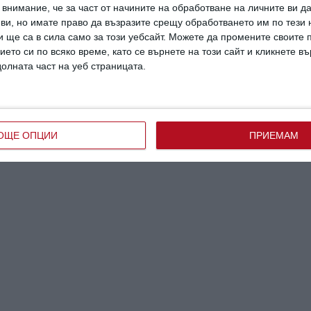
внимание, че за част от начините на обработване на личните ви д
на
Главната задача на родителите е да ги
Как да раз
 ви, но имате право да възразите срещу обработването им по тези 
нията
разпознаят
може да на
 ще са в сила само за този уебсайт. Можете да промените своите
ието си по всяко време, като се върнете на този сайт и кликнете в
30 август 2023 г.
21 юни 2020 г
долната част на уеб страницата.
ОЩЕ ОПЦИИ
ПРИЕМАМ