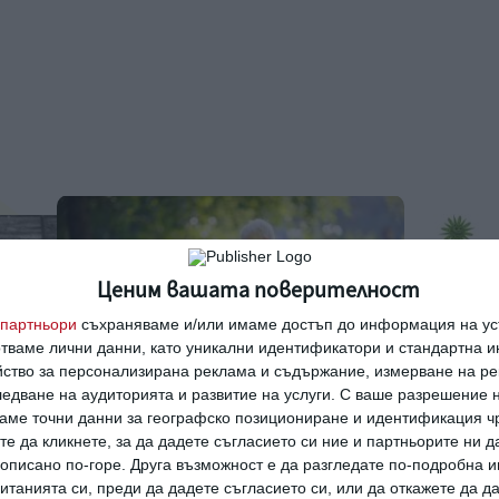
Ценим вашата поверителност
партньори
съхраняваме и/или имаме достъп до информация на уст
отваме лични данни, като уникални идентификатори и стандартна 
йство за персонализирана реклама и съдържание, измерване на ре
едване на аудиторията и развитие на услуги.
С ваше разрешение н
аме точни данни за географско позициониране и идентификация ч
те да кликнете, за да дадете съгласието си ние и партньорите ни 
Здраве
Здраве
е описано по-горе. Друга възможност е да разгледате по-подробна
одина
9 ранни признака на аутизъм
Ужас: дет
танията си, преди да дадете съгласието си, или да откажете да д