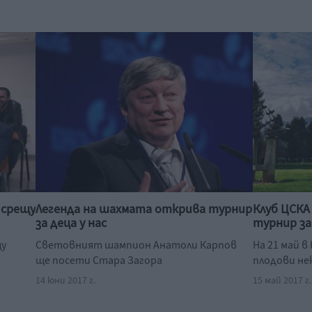
 срещу
Легенда на шахмата открива турнир
Клуб ЦСКА
за деца у нас
турнир за
щу
Световният шампион Анатоли Карпов
На 21 май в
ще посети Стара Загора
плодови не
14 юни 2017 г.
15 май 2017 г.