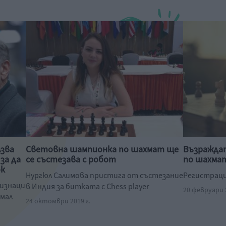
лзва
Световна шампионка по шахмат ще
Възражда
за да
се състезава с робот
по шахмат
ок
Нургюл Салимова пристига от състезание
Регистраци
изнаци
в Индия за битката с Chess player
20 февруари 2
Амал
24 октомври 2019 г.