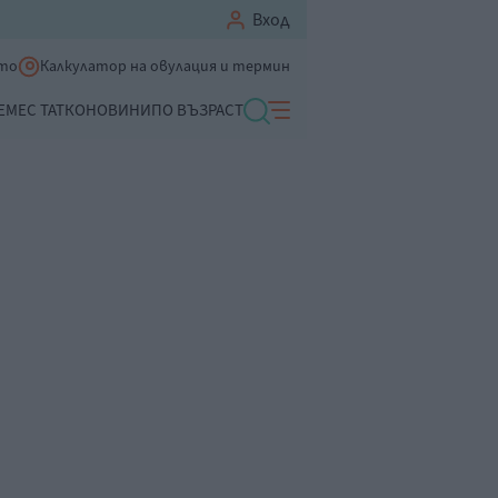
Вход
ето
Калкулатор на овулация и термин
ЕМЕ
С ТАТКО
НОВИНИ
ПО ВЪЗРАСТ