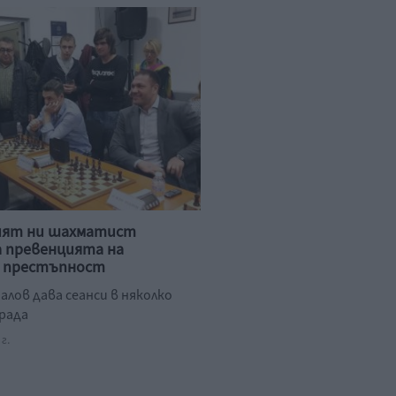
ият ни шахматист
 превенцията на
 престъпност
алов дава сеанси в няколко
града
г.