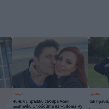
Заедно
Здраве
Чиния с пръжки събира Асен
Как прави
Блатечки с любовта на живота му