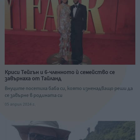
Криси Тейгън и 6-членното ѝ семейство се
завърнаха от Тайланд
Внуците посетиха баба си, която изненадващо реши да
се завърне в родината си
05 април 2024 г.