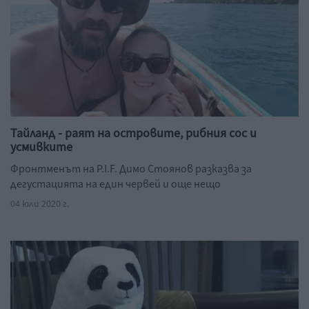
Тайланд - раят на островите, рибния сос и
усмивките
Фронтменът на P.I.F. Димо Стоянов разказва за
дегустацията на един червей и още нещо
04 юли 2020 г.