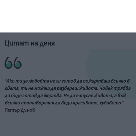
Рисунка: ученик от 6-и клас на 73 училище в София
&a;nbs;
Цитат на деня
"Ако ти за любовта не си готов да пожертваш всичко в
света, ти не можеш да разбереш живота. Човек трябва
да бъде готов да жертва. Не да напусне живота, а във
всички противоречия да види красивото, хубавото."
Петър Дънов