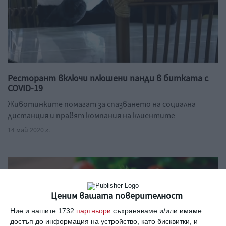
Ресторант включи плюшени панди в битката с
COVID-19
Животинките помагат за спазването на социална
дистанция и правят компания на клиентите
14 май 2020 г.
Ценим вашата поверителност
Ние и нашите 1732
партньори
съхраняваме и/или имаме
достъп до информация на устройство, като бисквитки, и