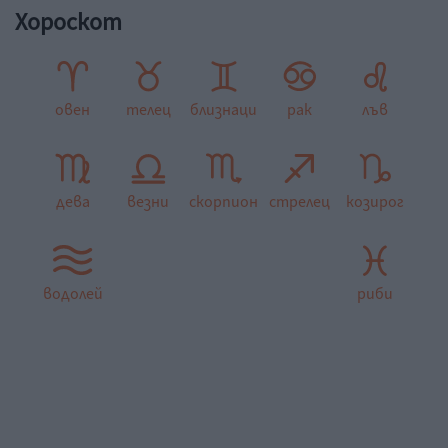
Хороскот
овен
телец
близнаци
рак
лъв
дева
везни
скорпион
стрелец
козирог
водолей
риби