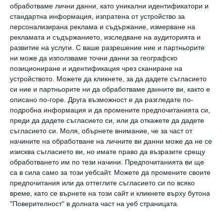
обработваме лични данни, като уникални идентификатори и
стандартна информация, изпратена от устройство за
персонализирана реклама и съдържание, измерване на
рекламата и съдържанието, изследване на аудиторията и
развитие на услуги.
С ваше разрешение ние и партньорите
Умна чиния „яде“ мазнините
ни може да използваме точни данни за географско
позициониране и идентификация чрез сканиране на
Тя изцежда по 7 мг от всяка порция
устройството. Можете да кликнете, за да дадете съгласието
30 октомври 2018 г.
си ние и партньорите ни да обработваме данните ви, както е
описано по-горе. Друга възможност е да разгледате по-
подробна информация и да промените предпочитанията си,
преди да дадете съгласието си, или да откажете да дадете
съгласието си.
Моля, обърнете внимание, че за част от
начините на обработване на личните ви данни може да не се
Вижте още
изисква съгласието ви, но имате право да възразите срещу
обработването им по тези начини. Предпочитанията ви ще
са в сила само за този уебсайт. Можете да промените своите
предпочитания или да оттеглите съгласието си по всяко
време, като се върнете на този сайт и кликнете върху бутона
"Поверителност" в долната част на уеб страницата.