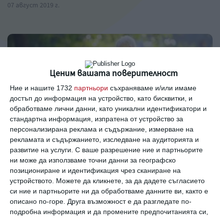
07 август 2019 г.
Ценим вашата поверителност
Ние и нашите 1732
партньори
съхраняваме и/или имаме
достъп до информация на устройство, като бисквитки, и
обработваме лични данни, като уникални идентификатори и
стандартна информация, изпратена от устройство за
персонализирана реклама и съдържание, измерване на
рекламата и съдържанието, изследване на аудиторията и
развитие на услуги.
С ваше разрешение ние и партньорите
Здраве
ни може да използваме точни данни за географско
позициониране и идентификация чрез сканиране на
9 ранни признака на аутизъм
устройството. Можете да кликнете, за да дадете съгласието
си ние и партньорите ни да обработваме данните ви, както е
Главната задача на родителите е да ги
описано по-горе. Друга възможност е да разгледате по-
разпознаят
подробна информация и да промените предпочитанията си,