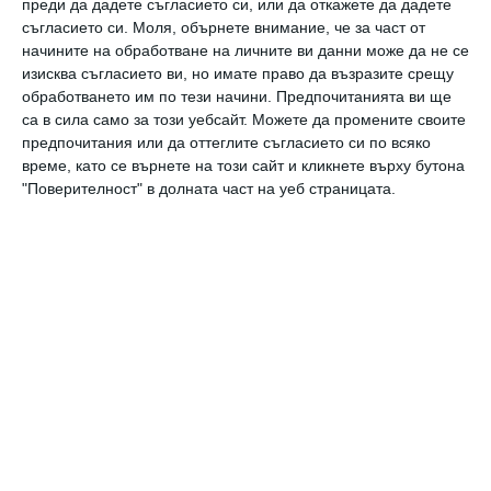
30 август 2023 г.
преди да дадете съгласието си, или да откажете да дадете
съгласието си.
Моля, обърнете внимание, че за част от
начините на обработване на личните ви данни може да не се
изисква съгласието ви, но имате право да възразите срещу
обработването им по тези начини. Предпочитанията ви ще
са в сила само за този уебсайт. Можете да промените своите
предпочитания или да оттеглите съгласието си по всяко
време, като се върнете на този сайт и кликнете върху бутона
"Поверителност" в долната част на уеб страницата.
Здраве
Ужас: детето има глисти
Как да разпознаем паразитите и какво може да
направим