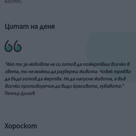
&a;nbs;
Цитат на деня
"Ако ти за любовта не си готов да пожертваш всичко в
света, ти не можеш да разбереш живота. Човек трябва
да бъде готов да жертва. Не да напусне живота, а във
всички противоречия да види красивото, хубавото."
Петър Дънов
Хороскот