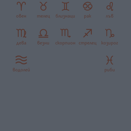
овен
телец
близнаци
рак
лъв
дева
везни
скорпион
стрелец
козирог
водолей
риби