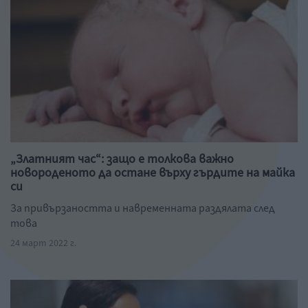
„Златният час“: защо е толкова важно
новороденото да остане върху гърдите на майка
си
За привързаността и навременната раздялата след
това
24 март 2022 г.