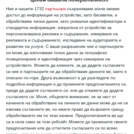
Ние и нашите 1732
партньори
съхраняваме и/или имаме
достъп до информация на устройство, като бисквитки, и
обработваме лични данни, като уникални идентификатори и
стандартна информация, изпратена от устройство за
персонализирана реклама и съдържание, измерване на
Български ученици спечелиха 16 медала на
рекламата и съдържанието, изследване на аудиторията и
международна олимпиада
развитие на услуги.
С ваше разрешение ние и партньорите
ни може да използваме точни данни за географско
Аплодисменти и от нас
позициониране и идентификация чрез сканиране на
17 януари 2018 г.
устройството. Можете да кликнете, за да дадете съгласието
си ние и партньорите ни да обработваме данните ви, както е
описано по-горе. Друга възможност е да разгледате по-
подробна информация и да промените предпочитанията си,
преди да дадете съгласието си, или да откажете да дадете
съгласието си.
Моля, обърнете внимание, че за част от
начините на обработване на личните ви данни може да не се
изисква съгласието ви, но имате право да възразите срещу
обработването им по тези начини. Предпочитанията ви ще
са в сила само за този уебсайт. Можете да промените своите
предпочитания или да оттеглите съгласието си по всяко