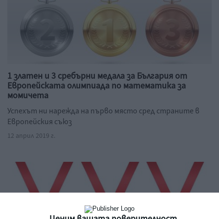
1 златен и 3 сребърни медала за България от
Европейската олимпиада по математика за
момичета
Успехът ни нарежда на първо място сред страните в
Европейския съюз
12 април 2019 г.
Ценим вашата поверителност