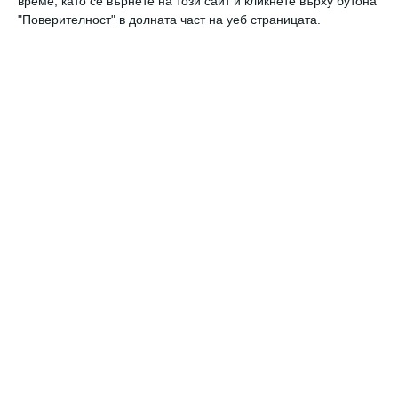
време, като се върнете на този сайт и кликнете върху бутона
"Поверителност" в долната част на уеб страницата.
Миранда Кер разходи коремче по червения килим
Супермоделът изглеждаше прекрасно на наградите
"Златен глобус"
09 януари 2018 г.