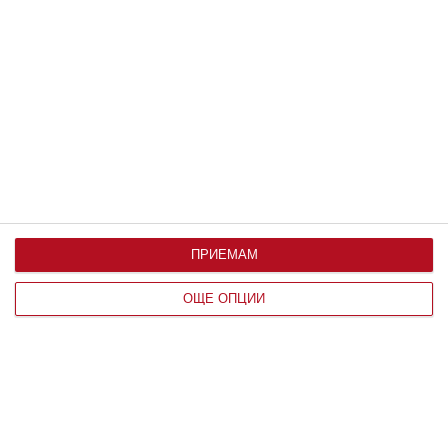
Заедно
Чиния с пръжки събира Асен Блатечки
с любовта на живота му
Актьорът разказа как комично са се запознали
07 август 2026 г.
ПРИЕМАМ
ОЩЕ ОПЦИИ