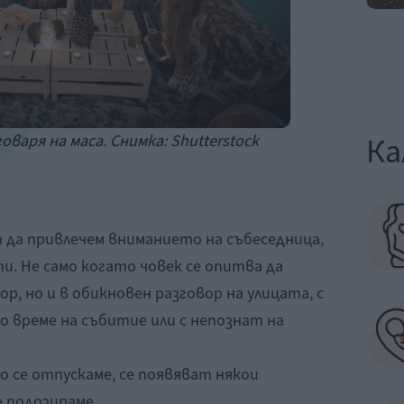
Ка
оваря на маса. Снимка: Shutterstock
а да привлечем вниманието на събеседница,
. Не само когато човек се опитва да
, но и в обикновен разговор на улицата, с
 време на събитие или с непознат на
 се отпускаме, се появяват някои
е подозираме.