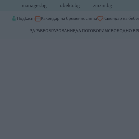
manager.bg
obekti.bg
zinzin.bg
Подкаст
Календар на бременността
Календар на беб
ЗДРАВЕ
ОБРАЗОВАНИЕ
ДА ПОГОВОРИМ
СВОБОДНО ВР