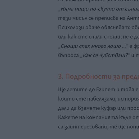
„Няма нищо по-скучно от съни
тази мисъл се преписва на Ант
Психолози обаче обясняват: о
или как сте спали снощи, не е д
„Снощи спах много лошо ...
“ е 
въпроса
„Как се чувстваш?
“ и 
3. Подробности за пре
Ще летите до Египет и това е 
които сте набелязали, истори
дали да вземете куфар или про
Кажете на компанията къде от
са заинтересовани, те ще поп