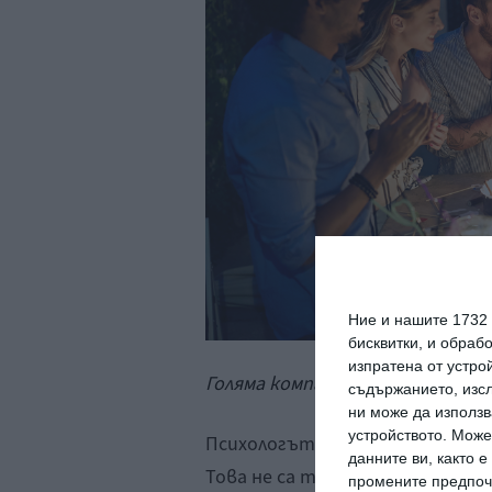
Ние и нашите 1732
бисквитки, и обраб
изпратена от устро
Голяма компания празнува рожде
съдържанието, изсл
ни може да използв
устройството. Може
Психологът
Даниел Моран
изб
данните ви, както 
Това не са теми не са табу .
промените предпочи