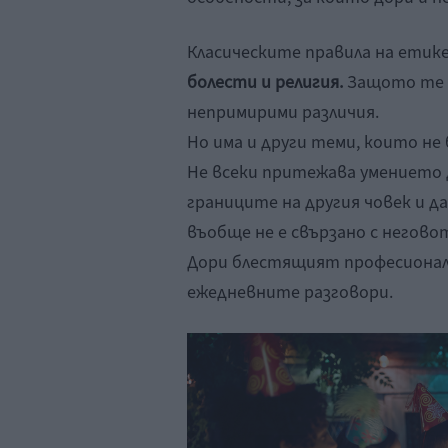
Класическите правила на ети
болести и религия.
Защото те п
непримирими различия.
Но има и други теми, които не
Не всеки притежава умението 
границите на другия човек и д
въобще не е свързано с негово
Дори блестящият професионал
ежедневните разговори.