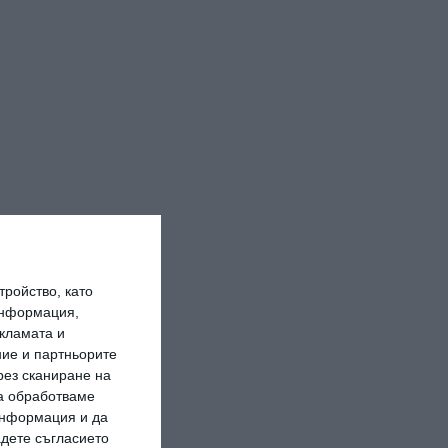
ройство, като
информация,
кламата и
ие и партньорите
рез сканиране на
да обработваме
 информация и да
адете съгласието