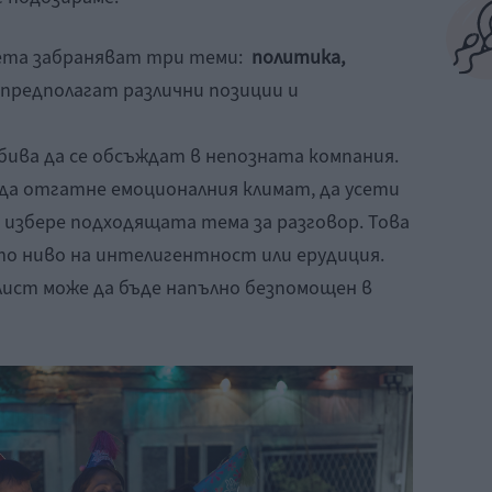
кета забраняват три теми:
политика,
редполагат различни позиции и
 бива да се обсъждат в непозната компания.
да отгатне емоционалния климат, да усети
а избере подходящата тема за разговор. Това
то ниво на интелигентност или ерудиция.
ист може да бъде напълно безпомощен в