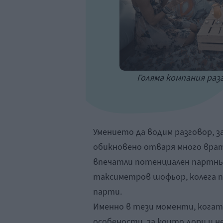
Голяма компания разг
Умението да водим разговор, з
обикновено отваря много врати
впечатли потенциален партньор
таксиметров шофьор, колега по
парти.
Именно в тези моменти, когато
особености, за които дори и н