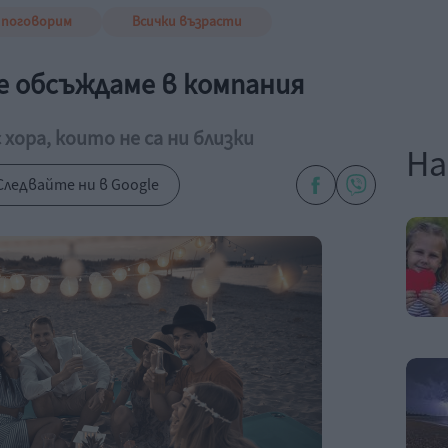
 поговорим
Всички възрасти
не обсъждаме в компания
 хора, които не са ни близки
На
Следвайте ни в Google