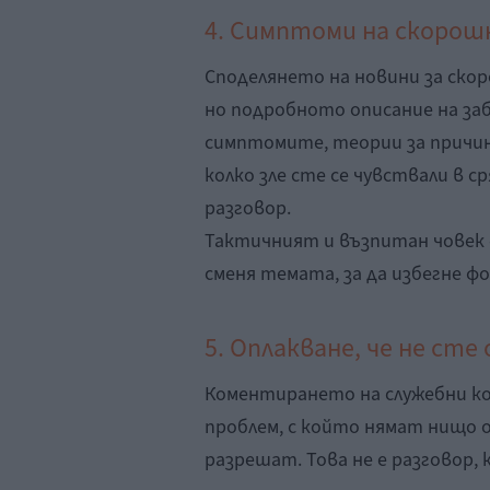
4. Симптоми на скорош
Споделянето на новини за скор
но подробното описание на за
симптомите, теории за причин
колко зле сте се чувствали в с
разговор.
Тактичният и възпитан човек 
сменя темата, за да избегне 
5. Оплакване, че не сте
Коментирането на служебни к
проблем, с който нямат нищо о
разрешат. Това не е разговор,