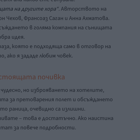
щата на другите хора“
. Авторството на
он Чехов, Франсоаз Саган и Анна Ахматова.
бсъждането в голяма компания на сънищата
обра идея.
фраза, която е подходяща само в отговор на
то, ако я зададе любим човек.
дстоящата почивка
чудесно, но изброяването на хотелите,
ята за претоварения полет и обсъждането
сто раница, очевидно са излишни.
ивате – това е достатъчно. Ако наистина
итат за повече подробности.