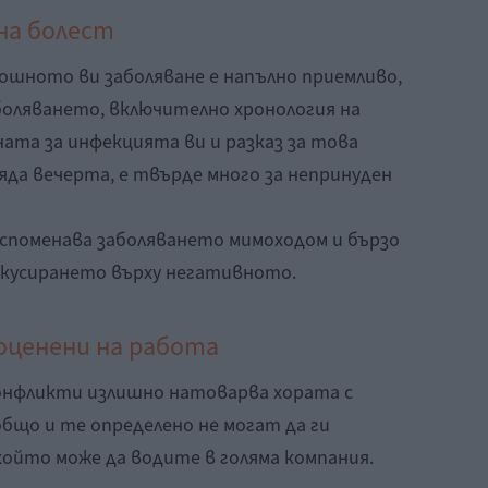
на болест
ошното ви заболяване е напълно приемливо,
боляването, включително хронология на
ата за инфекцията ви и разказ за това
ряда вечерта, е твърде много за непринуден
споменава заболяването мимоходом и бързо
фокусирането върху негативното.
 оценени на работа
онфликти излишно натоварва хората с
бщо и те определено не могат да ги
 който може да водите в голяма компания.