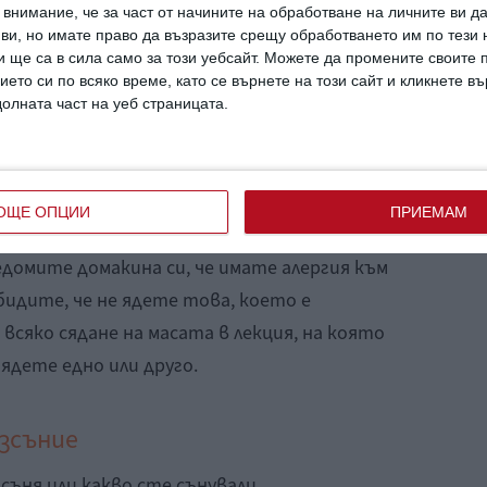
внимание, че за част от начините на обработване на личните ви д
л колко лошо сте спали или да обсъждате
 ви, но имате право да възразите срещу обработването им по тези 
е напълно нормално. Но са червен флаг за
 ще са в сила само за този уебсайт. Можете да промените своите
ието си по всяко време, като се върнете на този сайт и кликнете в
долната част на уеб страницата.
ата диета
ОЩЕ ОПЦИИ
ПРИЕМАМ
чен въпрос.
домите домакина си, че имате алергия към
обидите, че не ядете това, което е
всяко сядане на масата в лекция, на която
ядете едно или друго.
езсъние
ъня или какво сте сънували.