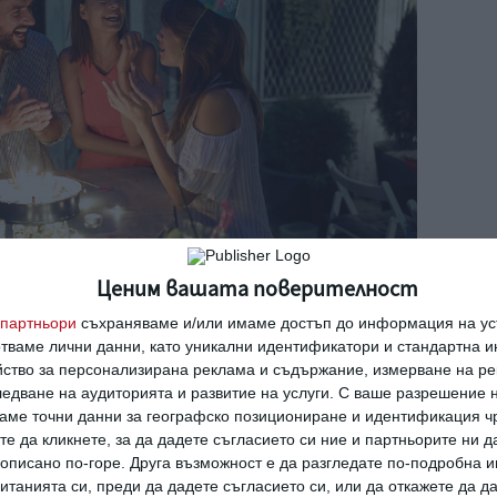
Ценим вашата поверителност
партньори
съхраняваме и/или имаме достъп до информация на уст
отваме лични данни, като уникални идентификатори и стандартна 
йство за персонализирана реклама и съдържание, измерване на ре
н ден. Снимка: Shutterstock
едване на аудиторията и развитие на услуги.
С ваше разрешение н
аме точни данни за географско позициониране и идентификация ч
те да кликнете, за да дадете съгласието си ние и партньорите ни 
роява десет теми
, които не са подходящи.
е описано по-горе. Друга възможност е да разгледате по-подробна
танията си, преди да дадете съгласието си, или да откажете да д