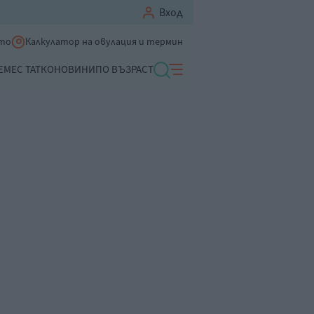
Вход
ето
Калкулатор на овулация и термин
ЕМЕ
С ТАТКО
НОВИНИ
ПО ВЪЗРАСТ