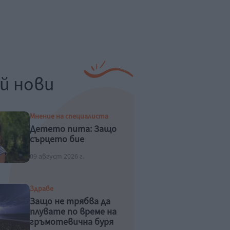
й нови
Мнение на специалиста
Детето пита: Защо
сърцето бие
09 август 2026 г.
Здраве
Защо не трябва да
плувате по време на
гръмотевична буря