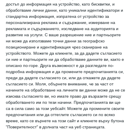
отпечатъци е, че те помагат на
достъп до информация на устройство, като бисквитки, и
обработваме лични данни, като уникални идентификатори и
пръстите да работят по-прецизно.
стандартна информация, изпратена от устройство за
Тези линии ни улесняват да хващаме
персонализирана реклама и съдържание, измерване на
рекламата и съдържанието, изследване на аудиторията и
предмети, да ги държим и да усещаме
развитие на услуги.
С ваше разрешение ние и партньорите
повърхностите им.
ни може да използваме точни данни за географско
Ако кожата на пръстите беше напълно
позициониране и идентификация чрез сканиране на
устройството. Можете да кликнете, за да дадете съгласието
гладка, ръцете ни щяха да се затрудняват
си ние и партньорите ни да обработваме данните ви, както е
при фина работа.
описано по-горе. Друга възможност е да разгледате по-
подробна информация и да промените предпочитанията си,
Просто казано, пръстовите отпечатъци
преди да дадете съгласието си, или да откажете да дадете
правят пръстите по-ловки. Те ни помагат
съгласието си.
Моля, обърнете внимание, че за част от
начините на обработване на личните ви данни може да не се
да вдигнем чаша, да държим молив, да
изисква съгласието ви, но имате право да възразите срещу
закопчаваме копчета и намаляват риска да
обработването им по тези начини. Предпочитанията ви ще
изпуснем това, което държим.
са в сила само за този уебсайт. Можете да промените своите
предпочитания или да оттеглите съгласието си по всяко
време, като се върнете на този сайт и кликнете върху бутона
"Поверителност" в долната част на уеб страницата.
Как помагат да хващаме предмети