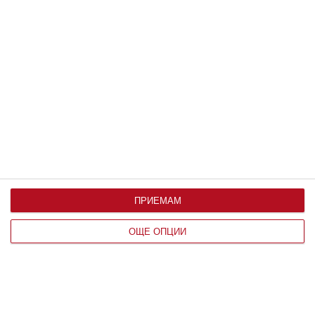
Коментари
Трябва да сте регистриран потребител за да
напишете коментар
Виж всички коментари
ПРИЕМАМ
ОЩЕ ОПЦИИ
Най нови