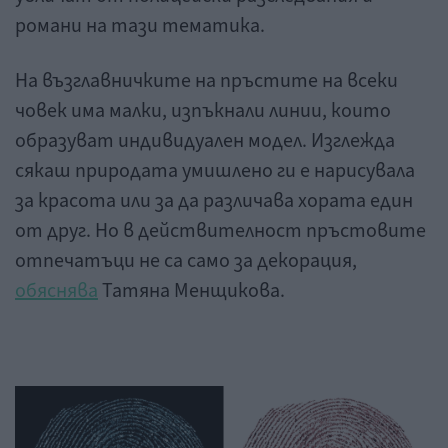
романи на тази тематика.
На възглавничките на пръстите на всеки
човек има малки, изпъкнали линии, които
образуват индивидуален модел. Изглежда
сякаш природата умишлено ги е нарисувала
за красота или за да различава хората един
от друг. Но в действителност пръстовите
отпечатъци не са само за декорация,
обяснява
Татяна Менщикова.