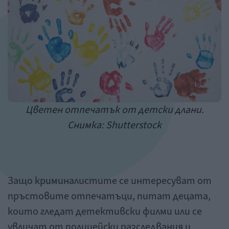
Цветен отпечатък от детски длани.
Снимка: Shutterstock
Защо криминалистите се интересуват от
пръстовите отпечатъци, питат децата,
които гледат детективски филми или се
увличат от полицейски разследвания и