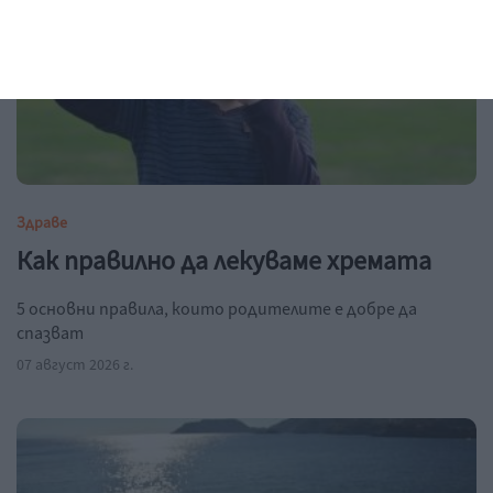
Здраве
Как правилно да лекуваме хремата
5 основни правила, които родителите е добре да
спазват
07 август 2026 г.