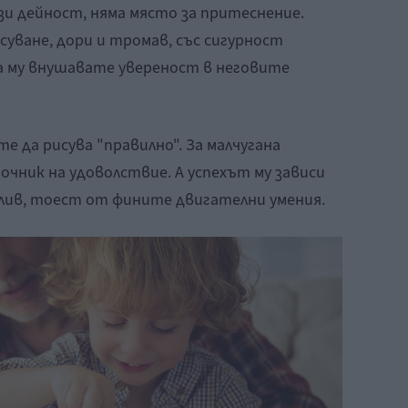
и дейност, няма място за притеснение.
суване, дори и тромав, със сигурност
да му внушавате увереност в неговите
е да рисува "правилно". За малчугана
очник на удоволствие. А успехът му зависи
лив, тоест от фините двигателни умения.