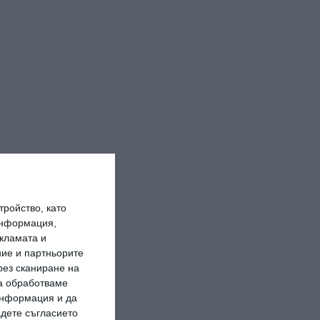
ройство, като
информация,
кламата и
ие и партньорите
рез сканиране на
да обработваме
 информация и да
адете съгласието