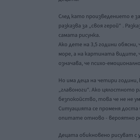
След като произведението е 
разказва за „своя герой“ . Раз
самата рисунка.
Ако дете на 3,5 години обясни,
море, а на картината видите, ч
означава, че психо-емоционалн
Но има деца на четири години
„главоноги“. Ако цялостното р
безпокойство, това че не не ум
Ситуацията се променя доста б
опитате отново - вероятно р
Децата обикновено рисуват с 