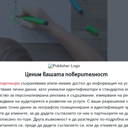
ча на елха. Снимка: Shutterstock
Ценим вашата поверителност
партньори
съхраняваме и/или имаме достъп до информация на уст
оято също е тяло. Линия за уста и две криви
отваме лични данни, като уникални идентификатори и стандартна 
йство за персонализирана реклама и съдържание, измерване на ре
ръчки, краката – също. Но са по 2. Това е
едване на аудиторията и развитие на услуги.
С ваше разрешение н
аме точни данни за географско позициониране и идентификация ч
те да кликнете, за да дадете съгласието си ние и партньорите ни 
е описано по-горе. Друга възможност е да разгледате по-подробна
се идентифицира с рисунката и, ако някоя
танията си, преди да дадете съгласието си, или да откажете да д