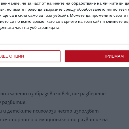
 прави впечатление. Шията, ушите,
внимание, че за част от начините на обработване на личните ви д
 ви, но имате право да възразите срещу обработването им по тези 
ще се появят по-късно в неговите творби.
 ще са в сила само за този уебсайт. Можете да промените своите
ието си по всяко време, като се върнете на този сайт и кликнете в
е детето възприема света като пълен с
долната част на уеб страницата.
 и търси своето място в семейството,
а площадка. То разбира своята
а тялото както и някои основни
ОЩЕ ОПЦИИ
ПРИЕМАМ
то хлапето изобразява човек, ще разберете
у развитие.
 и детските психолози често използват
сихомоторното и емоционалното развитие на