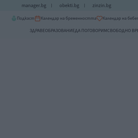
manager.bg
obekti.bg
zinzin.bg
Подкаст
Календар на бременността
Календар на беб
ЗДРАВЕ
ОБРАЗОВАНИЕ
ДА ПОГОВОРИМ
СВОБОДНО ВР