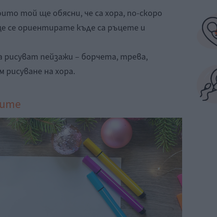
ито той ще обясни, че са хора, по-скоро
ще се ориентирате къде са ръцете и
 рисуват пейзажи – борчета, трева,
 рисуване на хора.
ките