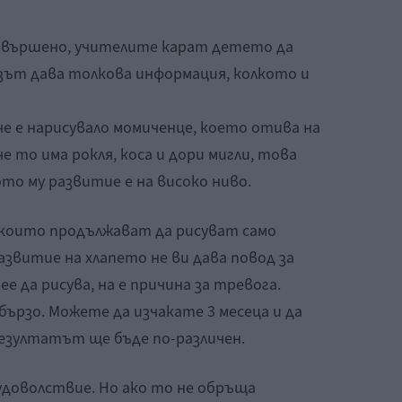
завършено, учителите карат детето да
казът дава толкова информация, колкото и
 че е нарисувало момиченце, което отива на
е то има рокля, коса и дори мигли, това
ото му развитие е на високо ниво.
, които продължават да рисуват само
азвитие на хлапето не ви дава повод за
ее да рисува, на е причина за тревога.
ързо. Можете да изчакате 3 месеца и да
езултатът ще бъде по-различен.
удоволствие. Но ако то не обръща