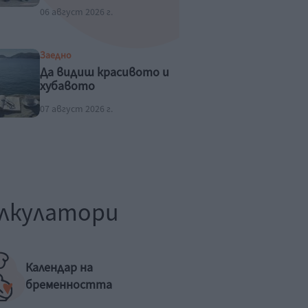
06 август 2026 г.
Заедно
Да видиш красивото и
хубавото
07 август 2026 г.
лкулатори
Календар на
бременността