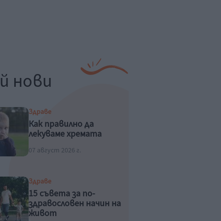
й нови
Здраве
Как правилно да
лекуваме хремата
07 август 2026 г.
Здраве
15 съвета за по-
здравословен начин на
живот