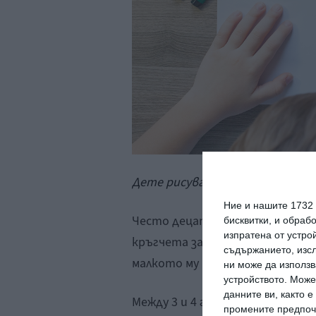
Дете рисува човече, което прили
Ние и нашите 1732
Често децата рисуват глава, к
бисквитки, и обраб
изпратена от устро
кръгчета за очите. Ръцете са п
съдържанието, изсл
малкото му човече.
ни може да използв
устройството. Може
данните ви, както 
Между 3 и 4 години хлапето не 
промените предпочи