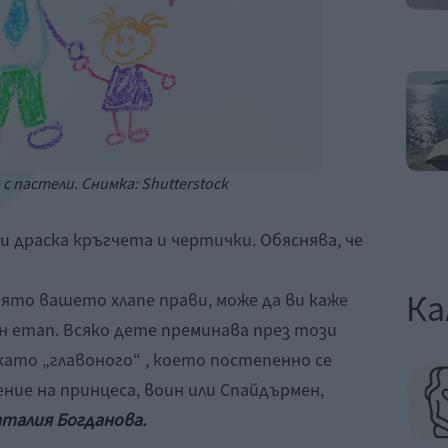
с пастели. Снимка: Shutterstock
 драска кръгчета и чертички. Обяснява, че
Ка
ято вашето хлапе прави, може да ви каже
ен етап. Всяко дете преминава през този
като „главоного“ , което постепенно се
ние на принцеса, воин или Спайдърмен,
талия Богданова.