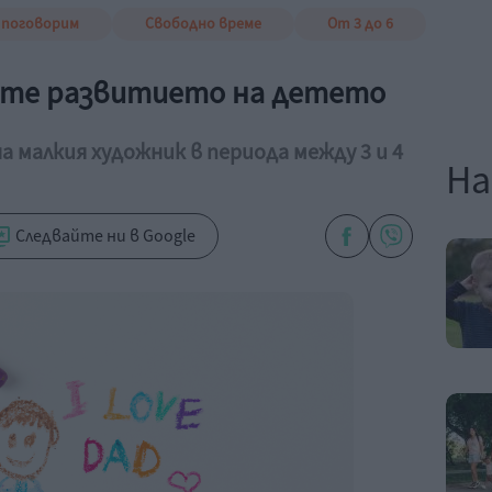
 поговорим
Свободно време
От 3 до 6
ите развитието на детето
 малкия художник в периода между 3 и 4
На
Следвайте ни в Google