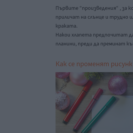
Първите “произведения“ , за ко
приличат на слънце и трудно 
краката.
Накои хлапета предпочитат да
планини, преди да преминат към
Как се променят рисун