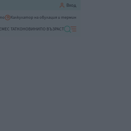
Вход
ето
Калкулатор на овулация и термин
ЕМЕ
С ТАТКО
НОВИНИ
ПО ВЪЗРАСТ