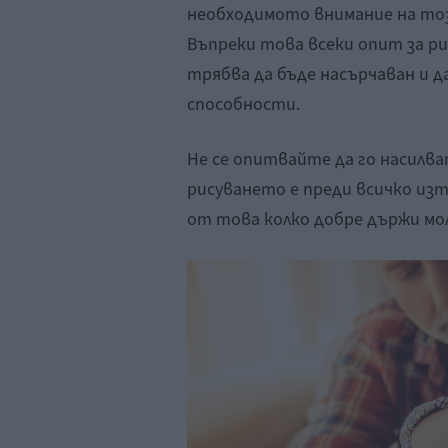
необходимото внимание на тоз
Въпреки това всеки опит за ри
трябва да бъде насърчаван и 
способности.
Не се опитвайте да го насилват
рисуването е преди всичко изт
от това колко добре държи мо