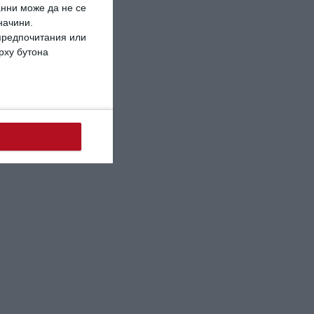
анни може да не се
начини.
 предпочитания или
ърху бутона