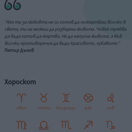
"Ако ти за любовта не си готов да пожертваш всичко в
света, ти не можеш да разбереш живота. Човек трябва
да бъде готов да жертва. Не да напусне живота, а във
всички противоречия да види красивото, хубавото."
Петър Дънов
Хороскот
овен
телец
близнаци
рак
лъв