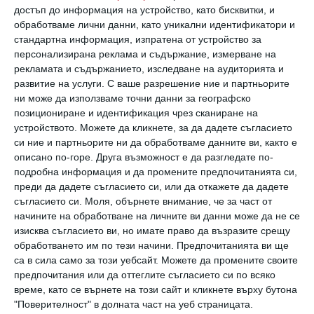
29-годишната Нур Алфалах. Снимка: Instagram
достъп до информация на устройство, като бисквитки, и
обработваме лични данни, като уникални идентификатори и
стандартна информация, изпратена от устройство за
Тази постъпка накара мнозина да
персонализирана реклама и съдържание, измерване на
коментират, че Нур е поредната
рекламата и съдържанието, изследване на аудиторията и
развитие на услуги.
С ваше разрешение ние и партньорите
златотърсачка, която ражда дете от
ни може да използваме точни данни за географско
известен актьор само заради парите му и за
позициониране и идентификация чрез сканиране на
устройството. Можете да кликнете, за да дадете съгласието
издръжка.
си ние и партньорите ни да обработваме данните ви, както е
Има основания за подобни подозрение.
описано по-горе. Друга възможност е да разгледате по-
Преди да срещне Ал Пачино, който е с 54
подробна информация и да промените предпочитанията си,
преди да дадете съгласието си, или да откажете да дадете
години по-възрастен от Нур, е известно, че
съгласието си.
Моля, обърнете внимание, че за част от
тя е имала връзка с Мик Джагър и с Клинт
начините на обработване на личните ви данни може да не се
изисква съгласието ви, но имате право да възразите срещу
Истууд.
обработването им по тези начини. Предпочитанията ви ще
Медиите дори коментират, че тя е имала
са в сила само за този уебсайт. Можете да промените своите
предпочитания или да оттеглите съгласието си по всяко
връзка със 74-годишния рокаджия, когато е
време, като се върнете на този сайт и кликнете върху бутона
била едва на 22 години
"Поверителност" в долната част на уеб страницата.