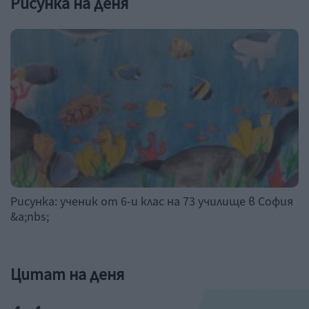
Рисунка на деня
Рисунка: ученик от 6-и клас на 73 училище в София
&a;nbs;
Цитат на деня