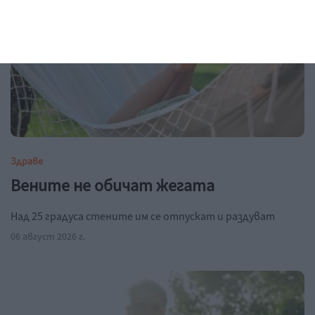
Здраве
Вените не обичат жегата
Над 25 градуса стените им се отпускат и раздуват
06 август 2026 г.