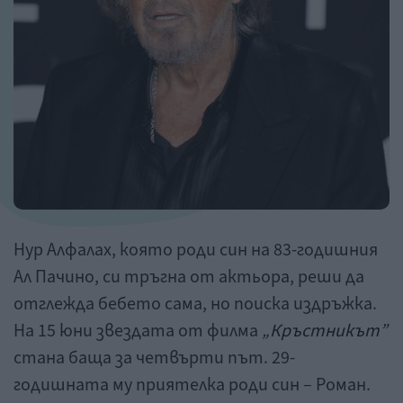
Нур Алфалах, която роди син на 83-годишния
Ал Пачино, си тръгна от актьора, реши да
отглежда бебето сама, но поиска издръжка.
На 15 юни звездата от филма
„Кръстникът”
стана баща за четвърти път. 29-
годишната му приятелка роди син – Роман.