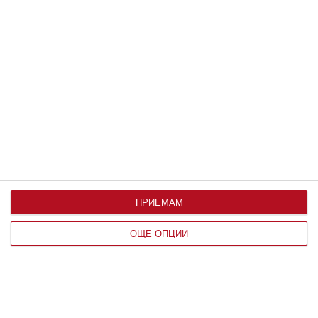
Как да разпознаем паразитите и какво може да
направим
21 юни 2020 г.
ПРИЕМАМ
ОЩЕ ОПЦИИ