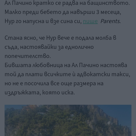
Ал Пачино кратко се радва на бащинството.
Малко преди бебето да навърши 3 месеца,
Нур го напусна и взе сина си,
пише
Parents.
Стана ясно, че Нур вече е подала молба в
съда, настоявайки за еднолично
попечителство.
Бившата любовница на Ал Пачино настоява
той да плати всичките ѝ адвокатски такси,
но не е посочила все още размера на
издръжката, която иска.