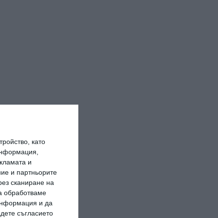
ройство, като
информация,
кламата и
ие и партньорите
рез сканиране на
да обработваме
 информация и да
адете съгласието