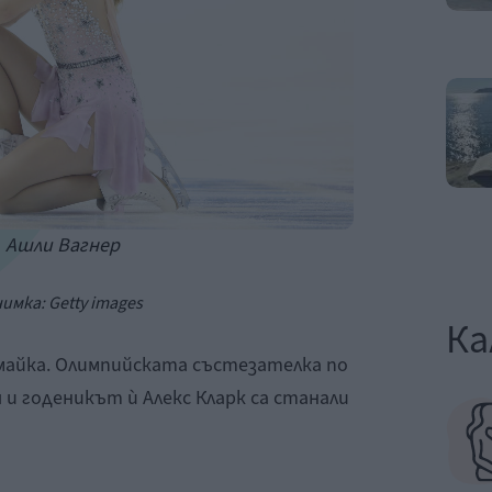
Ашли Вагнер
имка: Getty images
Ка
 майка. Олимпийската състезателка по
 и годеникът ѝ Алекс Кларк са станали