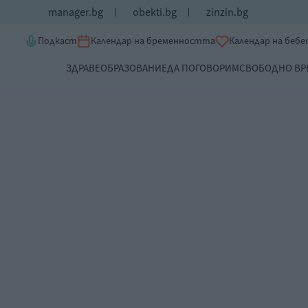
manager.bg
obekti.bg
zinzin.bg
Подкаст
Календар на бременността
Календар на беб
ЗДРАВЕ
ОБРАЗОВАНИЕ
ДА ПОГОВОРИМ
СВОБОДНО ВР