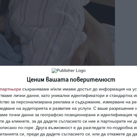
Ценим вашата поверителност
партньори
съхраняваме и/или имаме достъп до информация на уст
отваме лични данни, като уникални идентификатори и стандартна 
йство за персонализирана реклама и съдържание, измерване на ре
едване на аудиторията и развитие на услуги.
С ваше разрешение н
аме точни данни за географско позициониране и идентификация ч
те да кликнете, за да дадете съгласието си ние и партньорите ни 
е описано по-горе. Друга възможност е да разгледате по-подробна
танията си, преди да дадете съгласието си, или да откажете да д