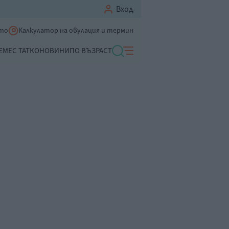
Вход
ето
Калкулатор на овулация и термин
ЕМЕ
С ТАТКО
НОВИНИ
ПО ВЪЗРАСТ