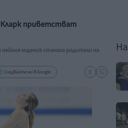
с Кларк приветстват
На
 нейния годеник станаха родители на
Следвайте ни в Google