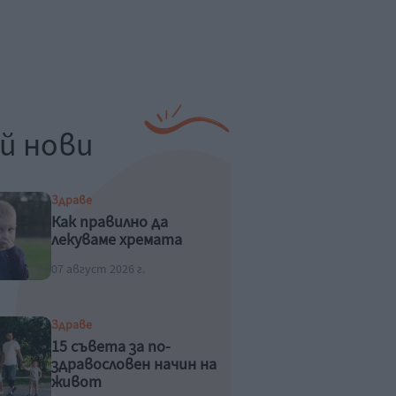
й нови
Здраве
Как правилно да
лекуваме хремата
07 август 2026 г.
Здраве
15 съвета за по-
здравословен начин на
живот