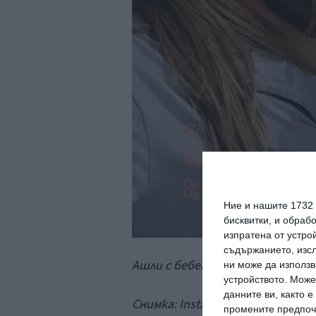
Ние и нашите 1732
бисквитки, и обраб
изпратена от устро
съдържанието, изсл
Ашли с бебето.
ни може да използв
устройството. Може
данните ви, както 
Снимка:
Instagram
промените предпочи