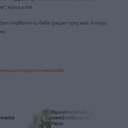
им“
, написа тя.
кват първото си бебе заедно през май. А тази
ма.
енце
щастие
радост
семейство
Рая Пеева с бременна
Башар
фотосесия