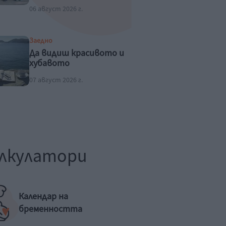
06 август 2026 г.
Заедно
Да видиш красивото и
хубавото
07 август 2026 г.
лкулатори
Календар на
бременността