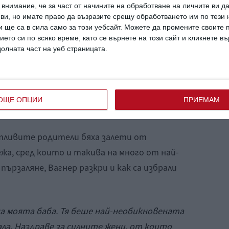
внимание, че за част от начините на обработване на личните ви д
 ви, но имате право да възразите срещу обработването им по тези 
 радостната новина, така и сладка
 ще са в сила само за този уебсайт. Можете да промените своите
ото им дете. Момиченцето се казва Розали
ието си по всяко време, като се върнете на този сайт и кликнете в
долната част на уеб страницата.
стинска жена. Дори с раждането си, тя
арова всички. Добре дошла, наше момиче!
ОЩЕ ОПЦИИ
ПРИЕМАМ
аписа Ашли.
стливите родители бяха залети от
жа, сред които и такива на много от най-
ързаляне, Вагнер разкри и как са избрали
а моята баба. Тя беше най-необикновената
ала. Наздраве за силните жени, от които