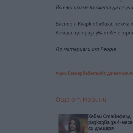
всички имаме късмета да се уч
Вагнер и Кларк обявиха, че оча
Коледа ще празнуват вече три
По материали от
People
Ашли Вагнер
бебе
първо дете
момич
Още от
Новини
ли Стайнфелд
Идилия и релакс за
казва за 4-месечната
семейството на 
дъщеря
Рахал