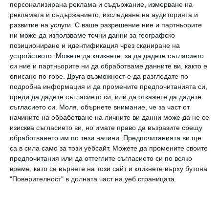
персонализирана реклама и съдържание, измерване на
Макси. Той вероятно вече и измислил какво
рекламата и съдържанието, изследване на аудиторията и
развитие на услуги.
С ваше разрешение ние и партньорите
ще построи от картонената кутия. По
ни може да използваме точни данни за географско
всичко личи, че и поел и част от
позициониране и идентификация чрез сканиране на
задълженията на баткото.
устройството. Можете да кликнете, за да дадете съгласието
си ние и партньорите ни да обработваме данните ви, както е
описано по-горе. Друга възможност е да разгледате по-
подробна информация и да промените предпочитанията си,
преди да дадете съгласието си, или да откажете да дадете
съгласието си.
Моля, обърнете внимание, че за част от
начините на обработване на личните ви данни може да не се
изисква съгласието ви, но имате право да възразите срещу
обработването им по тези начини. Предпочитанията ви ще
са в сила само за този уебсайт. Можете да промените своите
предпочитания или да оттеглите съгласието си по всяко
време, като се върнете на този сайт и кликнете върху бутона
"Поверителност" в долната част на уеб страницата.