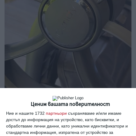
Тодор Салпаров монтира колелата. Снимка:
Ценим вашата поверителност
Instagram
Ние и нашите 1732
партньори
съхраняваме и/или имаме
достъп до информация на устройство, като бисквитки, и
А от големия кашон, в който возилото
обработваме лични данни, като уникални идентификатори и
стандартна информация, изпратена от устройство за
пристигна, най-доволен е 5-годишният