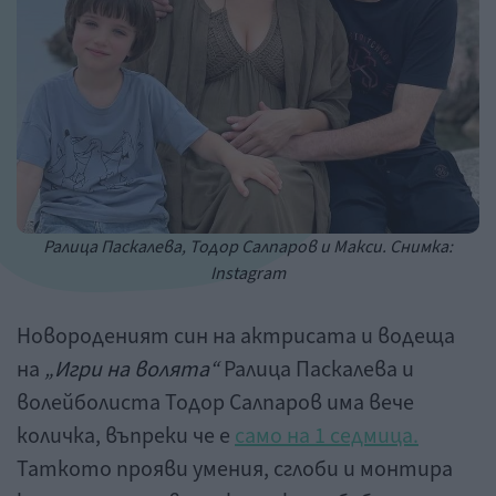
Ралица Паскалева, Тодор Салпаров и Макси. Снимка:
Instagram
Новороденият син на актрисата и водеща
на
„Игри на волята“
Ралица Паскалева и
волейболиста Тодор Салпаров има вече
количка, въпреки че е
само на 1 седмица.
Таткото прояви умения, сглоби и монтира