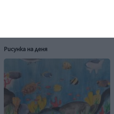
Башар Рахал
Любомира Башева пусна фоторазказ от ваканцията им
06 август 2026 г.
Рисунка на деня