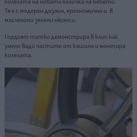
колелата на новата количка на бебето.
Тя е с модерен дизаин, ергономична и в
масленони зелени нюанси.
Гордият татко демонстрира в клип как
умело вади частите от кашона и монтира
колелата.