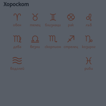
Хороскот
овен
телец
близнаци
рак
лъв
дева
везни
скорпион
стрелец
козирог
водолей
риби