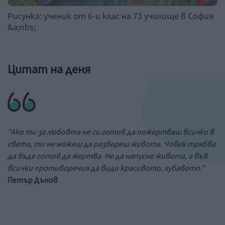
Рисунка: ученик от 6-и клас на 73 училище в София
&a;nbs;
Цитат на деня
"Ако ти за любовта не си готов да пожертваш всичко в
света, ти не можеш да разбереш живота. Човек трябва
да бъде готов да жертва. Не да напусне живота, а във
всички противоречия да види красивото, хубавото."
Петър Дънов