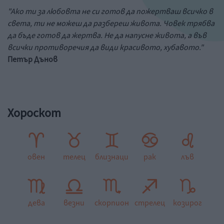
"Ако ти за любовта не си готов да пожертваш всичко в
света, ти не можеш да разбереш живота. Човек трябва
да бъде готов да жертва. Не да напусне живота, а във
всички противоречия да види красивото, хубавото."
Петър Дънов
Хороскот
овен
телец
близнаци
рак
лъв
дева
везни
скорпион
стрелец
козирог