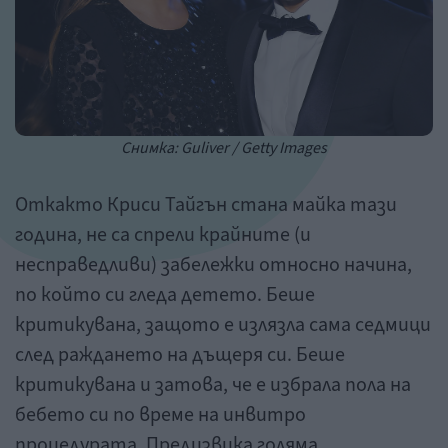
Снимка: Guliver / Getty Images
Откакто Криси Тайгън стана майка тази
година, не са спрели крайните (и
несправедливи) забележки относно начина,
по който си гледа детето. Беше
критикувана, защото е излязла сама седмици
след раждането на дъщеря си. Беше
критикувана и затова, че е избрала пола на
бебето си по време на инвитро
процедурата. Предизвика голяма