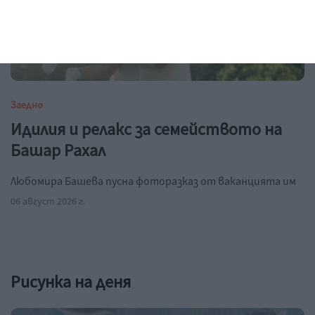
Заедно
Идилия и релакс за семейството на
Башар Рахал
Любомира Башева пусна фоторазказ от ваканцията им
06 август 2026 г.
Рисунка на деня