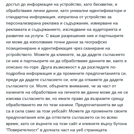
достъп до информация на устройство, като бисквитки, и
обработваме лични данни, като уникални идентификатори и
Криси отговори със сарказъм:
„Наистина ли?
стандартна информация, изпратена от устройство за
Защото точно така я държа.“
персонализирана реклама и съдържание, измерване на
рекламата и съдържанието, изследване на аудиторията и
развитие на услуги.
С ваше разрешение ние и партньорите
ни може да използваме точни данни за географско
позициониране и идентификация чрез сканиране на
устройството. Можете да кликнете, за да дадете съгласието
си ние и партньорите ни да обработваме данните ви, както е
описано по-горе. Друга възможност е да разгледате по-
подробна информация и да промените предпочитанията си,
преди да дадете съгласието си, или да откажете да дадете
съгласието си.
Моля, обърнете внимание, че за част от
начините на обработване на личните ви данни може да не се
изисква съгласието ви, но имате право да възразите срещу
После други от последователите ѝ в twitter
обработването им по тези начини. Предпочитанията ви ще
са в сила само за този уебсайт. Можете да промените своите
скочиха в нейна защита, показвайки
предпочитания или да оттеглите съгласието си по всяко
тотално недоумение защо тази жена
време, като се върнете на този сайт и кликнете върху бутона
предлага непоискания си съвет.
"Поверителност" в долната част на уеб страницата.