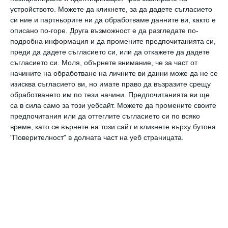
устройството. Можете да кликнете, за да дадете съгласието
си ние и партньорите ни да обработваме данните ви, както е
описано по-горе. Друга възможност е да разгледате по-
Заедно
подробна информация и да промените предпочитанията си,
Роби Уилямс откровено за семейния си живот
преди да дадете съгласието си, или да откажете да дадете
съгласието си.
Моля, обърнете внимание, че за част от
начините на обработване на личните ви данни може да не се
С татко
изисква съгласието ви, но имате право да възразите срещу
Роби Уилямс за ботокса и диетите
обработването им по тези начини. Предпочитанията ви ще
са в сила само за този уебсайт. Можете да промените своите
предпочитания или да оттеглите съгласието си по всяко
Да поговорим
време, като се върнете на този сайт и кликнете върху бутона
Може ли сурогатната майка да предаде
"Поверителност" в долната част на уеб страницата.
своите навици на бебето
Новини
Роналдо стана баща на близнаци от
сурогатна майка