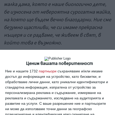
малка дама,
която е
наше
биологично
дете,
бе
износена
от невероятна сурогатна майка,
на която ще бъдем вечно благодарни. Ние сме
безумно щастливи, че си имаме прекрасна
нъщеря и се радваме, че живеем в свят, в
който това е възможно.
Попзвездата и и Айда Филд са женени от 2010
Ценим вашата поверителност
г. Те имат голяма дъщеря Теодора на 5 години
и син Чарлтън на 3.
Ние и нашите 1732
партньори
съхраняваме и/или имаме
достъп до информация на устройство, като бисквитки, и
обработваме лични данни, като уникални идентификатори и
„Заедно с Теди и Чарли ви молим да уважавате личния ни
стандартна информация, изпратена от устройство за
живот и да позволите на малката Коко да израсне в
персонализирана реклама и съдържание, измерване на
нашата обновена банда от петима!“,
пише съпругата
рекламата и съдържанието, изследване на аудиторията и
развитие на услуги.
С ваше разрешение ние и партньорите
на Роби Уилямс.
ни може да използваме точни данни за географско
Айда Фийлд
сурогатна майка
Роби Уилямс
бебе
дъщеря
позициониране и идентификация чрез сканиране на