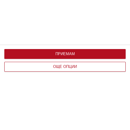
Заедно
Да видиш красивото и хубавото
07
август 2026 г.
ПРИЕМАМ
ОЩЕ ОПЦИИ
Здраве
Как да предпазим детето от