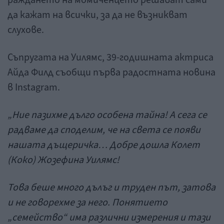
раждането на момиченцето решават сами
да кажат на всички, за да не възникват
слухове.
Съпругата на Уилямс, 39-годишната актриса
Айда Филд съобщи първа радостната новина
в Instagram.
„Ние пазихме дълго особена тайна! А сега се
радваме да споделим, че на света се появи
нашата дъщеричка… Добре дошла Колет
(Коко) Жозефина Уилямс!
Това беше много дълъг и труден път, затова
и не говорехме за него. Понятието
„семейство“ има различни измерения и тази