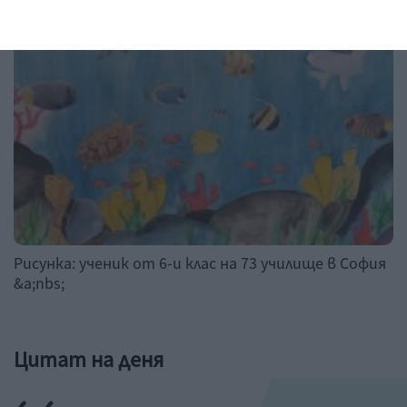
Рисунка на деня
Рисунка: ученик от 6-и клас на 73 училище в София
&a;nbs;
Цитат на деня