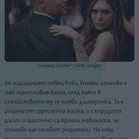
Снимка: Guliver / Getty images
44-годишният певец Роби Уилямс отново е
най-щастливия баща, след като в
семейството му се появи дъщеричка. Тя е
родена от сурогатна майка, и съпрузите
дълго и щателно са криели новината, че
отново ще стават родители. Но след