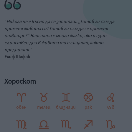
"
Никога не е късно да се запиташ: ,,Готов ли съм да
променя живота си? Готов ли съм да се променя
отвътре?“ Наистина е много жалко, ако и един-
единствен ден в живота ти е същият, както
предишния.“
Елиф Шафак
Хороскот
овен
телец
близнаци
рак
лъв