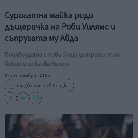
Сурогатна майка роди
дъщеричка на Роби Уилямс и
съпругата му Айда
Попзвездата става баща за трети път,
бебето се казва Колет
07 Септември 2018 г.
Следвайте ни в Google