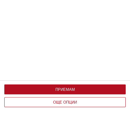
Мнение на специалиста
Пробвайте да успокоите детето с
най-добрите техники
По време на истерии и остър гняв рационалната част
на мозъка се изключва
07 август 2026 г.
ПРИЕМАМ
ОЩЕ ОПЦИИ