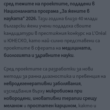
сред темите на проектите, подадени в
Националната програма „За жените в
науката“ 2026.
Тази година близо 40 млади
български жени учени подадоха своите
кандидатури в престижния конкурс на L’Oréal
и ЮНЕСКО, като най-силно представени са
проектите в сферата на
медицината,
биологията и здравните науки
.
Сред проектите са разработки за нови
методи за ранна диагностика и превенция на
невродегенеративни заболявания
,
изследвания върху
микробиома при
новородени
,
иновативни терапии срещу
меланом
и
простатен карцином
, както и