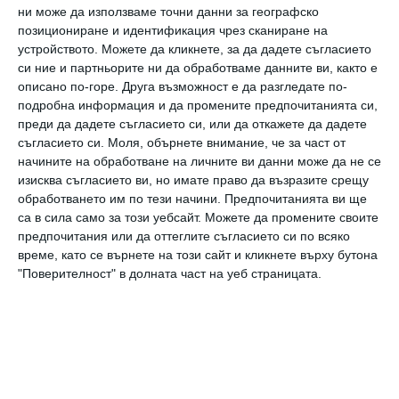
Имената на трите лауреатки за 2026 г. ще
ни може да използваме точни данни за географско
бъдат обявени на 25 ноември по време на
позициониране и идентификация чрез сканиране на
устройството. Можете да кликнете, за да дадете съгласието
официалната церемония по награждаване.
си ние и партньорите ни да обработваме данните ви, както е
От тази година проектите на дамите ще
описано по-горе. Друга възможност е да разгледате по-
подробна информация и да промените предпочитанията си,
получат още по-значима финансова подкрепа
преди да дадете съгласието си, или да откажете да дадете
в размер на
7000 евро за всяка
, с цел
съгласието си.
Моля, обърнете внимание, че за част от
насърчаване на тяхното научно развитие в
начините на обработване на личните ви данни може да не се
изисква съгласието ви, но имате право да възразите срещу
България.
обработването им по тези начини. Предпочитанията ви ще
са в сила само за този уебсайт. Можете да промените своите
Националната програма „За жените в
предпочитания или да оттеглите съгласието си по всяко
време, като се върнете на този сайт и кликнете върху бутона
науката“ в България се провежда в
"Поверителност" в долната част на уеб страницата.
партньорство между
Софийски
университет „Св. Климент Охридски“,
Националната комисия за ЮНЕСКО в
България и
L
'
Or
é
al
България. До днес