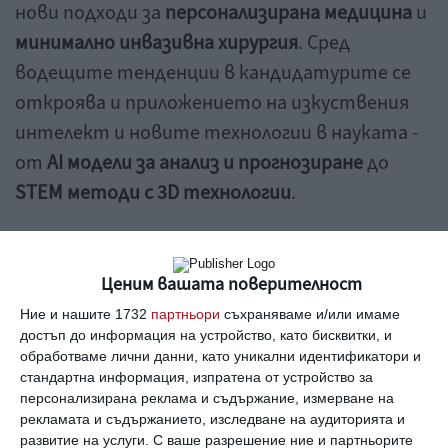
нови подходи за
персонализирана медицина
и
минимално инвазивна хирургия
. Сред
водещите тенденции в кандидатурите се
откроява и приложението на изкуствения
интелект и новите технологии в науката -
от
AI
модели за анализ и прогнозиране
до
STEM
методи с 3
D
технологии
.
Програмата „За жените в науката“ има за
цел да подкрепя развитието на младите
Ценим вашата поверителност
жени учени в България и вече
16 години
Ние и нашите 1732
партньори
съхраняваме и/или имаме
отличава обещаващи научни проекти с
достъп до информация на устройство, като бисквитки, и
обработваме лични данни, като уникални идентификатори и
потенциал за значим принос към
стандартна информация, изпратена от устройство за
обществото и развитието на науката.
персонализирана реклама и съдържание, измерване на
рекламата и съдържанието, изследване на аудиторията и
развитие на услуги.
С ваше разрешение ние и партньорите