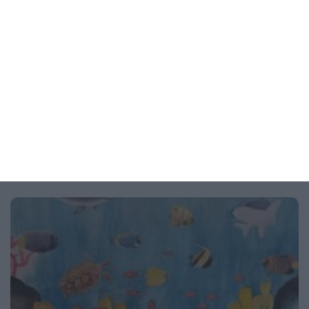
Здраве
Как бременната да оцелее в жегата
6 начина да облекчи отоците и състоянието си
05 август 2026 г.
Рисунка на деня