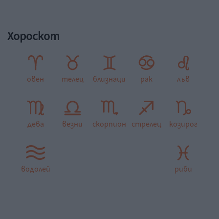
Хороскот
овен
телец
близнаци
рак
лъв
дева
везни
скорпион
стрелец
козирог
водолей
риби