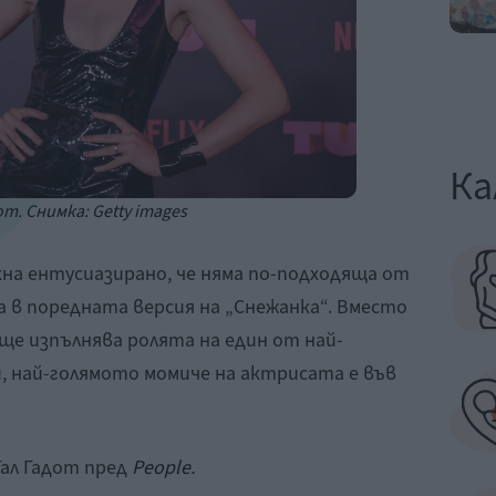
Ка
от. Снимка: Getty images
кна ентусиазирано, че няма по-подходяща от
а в поредната версия на „Снежанка“. Вместо
 ще изпълнява ролята на един от най-
, най-голямото момиче на актрисата е във
Гал Гадот пред
People
.