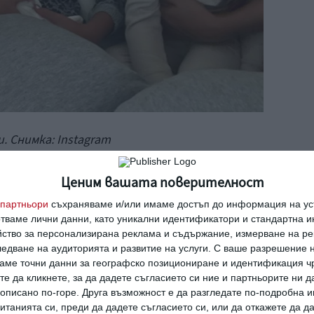
. Снимка:
Instagram
ма е 11-годишната Алма, следва 6-
Ценим вашата поверителност
-годишната Даниела. И трите са от съпруга
партньори
съхраняваме и/или имаме достъп до информация на уст
ано.
отваме лични данни, като уникални идентификатори и стандартна 
йство за персонализирана реклама и съдържание, измерване на ре
едване на аудиторията и развитие на услуги.
С ваше разрешение н
ване на Алма, актрисата твърди, че и
аме точни данни за географско позициониране и идентификация ч
“
да я видят във филма и вече
„нямат
те да кликнете, за да дадете съгласието си ние и партньорите ни 
е описано по-горе. Друга възможност е да разгледате по-подробна
танията си, преди да дадете съгласието си, или да откажете да д