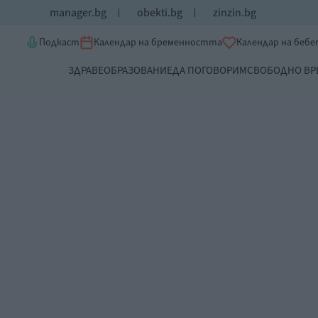
manager.bg
obekti.bg
zinzin.bg
Подкаст
Календар на бременността
Календар на беб
ЗДРАВЕ
ОБРАЗОВАНИЕ
ДА ПОГОВОРИМ
СВОБОДНО ВР