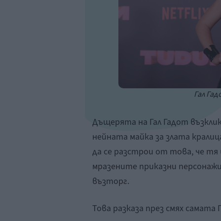
Гал Гад
Дъщерята на Гал Гадот възкли
нейната майка за злата кралиц
да се разстрои от това, че тя
мразените приказни персонажи
възторг.
Това разказа през смях самата 