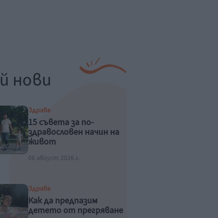
й нови
Здраве
15 съвета за по-
здравословен начин на
живот
06 август 2026 г.
Здраве
Как да предпазим
детето от прегряване