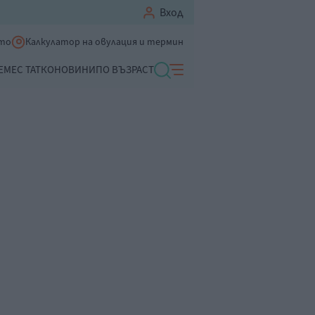
Вход
ето
Калкулатор на овулация и термин
ЕМЕ
С ТАТКО
НОВИНИ
ПО ВЪЗРАСТ