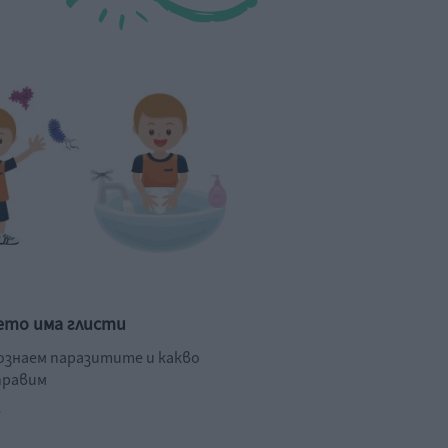
ето има глисти
познаем паразитите и какво
правим
.