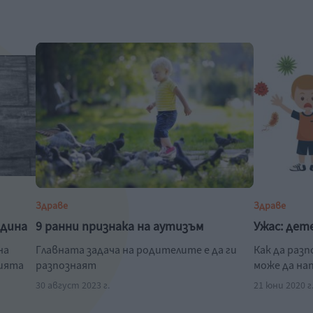
Здраве
Здраве
одина
9 ранни признака на аутизъм
Ужас: дет
на
Главната задача на родителите е да ги
Как да раз
нията
разпознаят
може да на
30 август 2023 г.
21 юни 2020 г