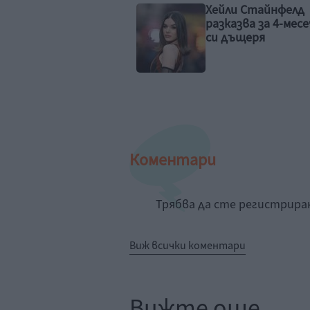
ли Стайнфелд
Идилия и релакс за
казва за 4-месечната
семейството на 
дъщеря
Рахал
Коментари
Трябва да сте регистрир
Виж всички коментари
Вижте още