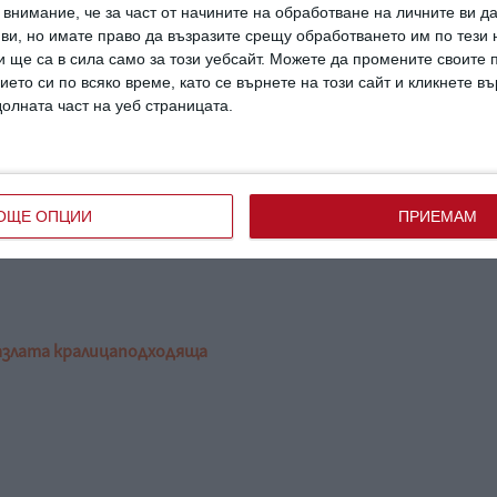
внимание, че за част от начините на обработване на личните ви д
 ви, но имате право да възразите срещу обработването им по тези 
разочаровано, че не съм Снежанка, след като
 ще са в сила само за този уебсайт. Можете да промените своите
 филм. И в продължение на месец вярваше, че
ието си по всяко време, като се върнете на този сайт и кликнете в
ще дадат ролята на мен. А когато заявих, че
долната част на уеб страницата.
адостно възкликна: „Ооо, колко подходящо!“
,
ОЩЕ ОПЦИИ
ПРИЕМАМ
кината на 22 март 2024 г.
а
злата кралица
подходяща