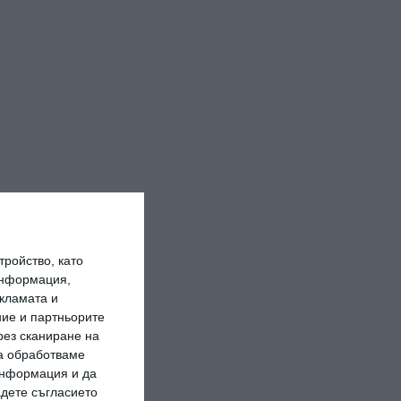
ройство, като
информация,
кламата и
ие и партньорите
рез сканиране на
да обработваме
 информация и да
адете съгласието