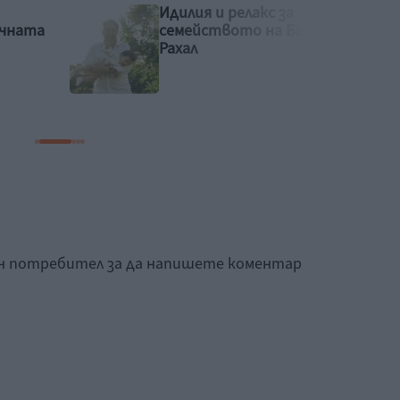
Рая Пеева с бременна
Башар
фотосесия
ан потребител за да напишете коментар