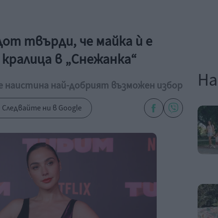
от твърди, че майка ѝ е
 кралица в „Снежанка“
На
е наистина най-добрият възможен избор
Следвайте ни в Google