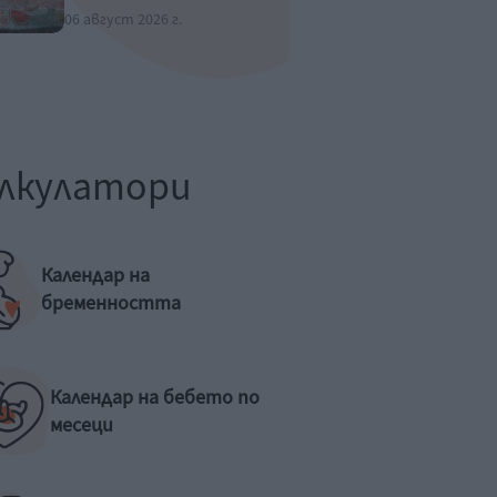
06 август 2026 г.
лкулатори
Календар на
бременността
Календар на бебето по
месеци