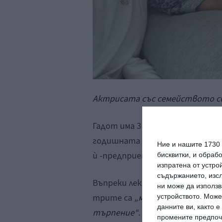
Актрисата със семейството си
Гадот има 3 момичета. Най-голя
годишната Мая и най-малка е 2
Ние и нашите 1730
ѝ -предприемачът Джарон Варс
бисквитки, и обраб
изпратена от устро
съдържанието, изсл
Въпреки леко конфузното изказ
ни може да използв
трите са
„много развълнувани
устройството. Може
данните ви, както 
търпение“
.
промените предпочи