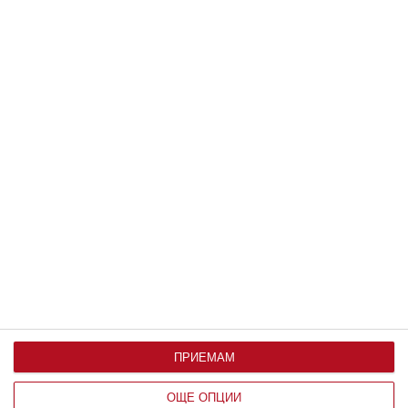
Как да обясните „магическото“ отражение, което
вижда
10 август 2026 г.
Заедно
ПРИЕМАМ
Винаги избирай любовта
10 август 2026 г.
ОЩЕ ОПЦИИ