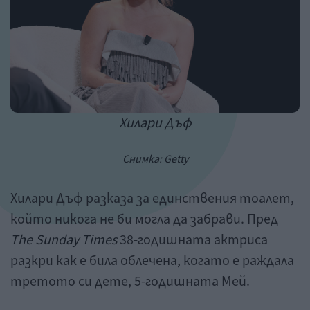
Хилари Дъф
Снимка: Getty
Хилари Дъф разказа за единствения тоалет,
който никога не би могла да забрави. Пред
The
Sunday
Times
38-годишната актриса
разкри как е била облечена, когато е раждала
третото си дете, 5-годишната Мей.