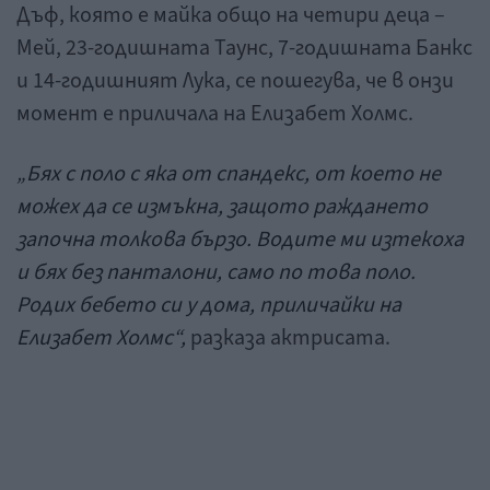
Дъф, която е майка общо на четири деца –
Мей, 23-годишната Таунс, 7-годишната Банкс
и 14-годишният Лука, се пошегува, че в онзи
момент е приличала на Елизабет Холмс.
„Бях с поло с яка от спандекс, от което не
можех да се измъкна, защото раждането
започна толкова бързо. Водите ми изтекоха
и бях без панталони, само по това поло.
Родих бебето си у дома, приличайки на
Елизабет Холмс“,
разказа актрисата.