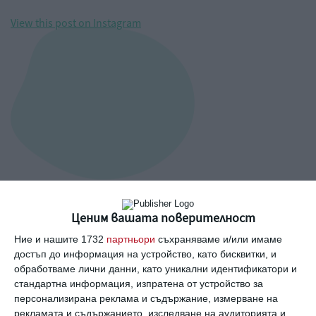
View this post on Instagram
Ценим вашата поверителност
A post shared by Hilary Duff (@hilaryduff)
Ние и нашите 1732
партньори
съхраняваме и/или имаме
достъп до информация на устройство, като бисквитки, и
обработваме лични данни, като уникални идентификатори и
стандартна информация, изпратена от устройство за
персонализирана реклама и съдържание, измерване на
Хилъри Дъф с трите си дъщери и съпруга си.
рекламата и съдържанието, изследване на аудиторията и