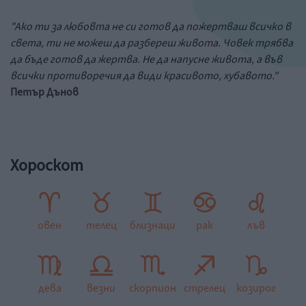
"Ако ти за любовта не си готов да пожертваш всичко в
света, ти не можеш да разбереш живота. Човек трябва
да бъде готов да жертва. Не да напусне живота, а във
всички противоречия да види красивото, хубавото."
Петър Дънов
Хороскот
овен
телец
близнаци
рак
лъв
дева
везни
скорпион
стрелец
козирог