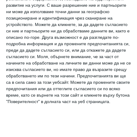
развитие на услуги.
С ваше разрешение ние и партньорите
Снимка:
Instagram
ни може да използваме точни данни за географско
позициониране и идентификация чрез сканиране на
устройството. Можете да кликнете, за да дадете съгласието
Дъф посрещна първото си дете, сина Лука
си ние и партньорите ни да обработваме данните ви, както е
Круз, през 2012 г. с тогавашния си съпруг
описано по-горе. Друга възможност е да разгледате по-
подробна информация и да промените предпочитанията си,
Майк Комри. След раздялата им тя започна
преди да дадете съгласието си, или да откажете да дадете
да се среща с Матю Кома. Двамата се
съгласието си.
Моля, обърнете внимание, че за част от
ожениха през 2019 г. и станаха родители на
начините на обработване на личните ви данни може да не се
изисква съгласието ви, но имате право да възразите срещу
дъщерите си Банкс Вайълет, родена през
обработването им по тези начини. Предпочитанията ви ще
октомври 2018 г., Мей Джеймс - март 2021 г. и
са в сила само за този уебсайт. Можете да промените своите
предпочитания или да оттеглите съгласието си по всяко
Таунс, която се появи през май 2024 г.
време, като се върнете на този сайт и кликнете върху бутона
"Поверителност" в долната част на уеб страницата.
Работещата майка винаги се опитва да даде
приоритет на децата си, особено по време
на турне. Тя неведнъж е била откровена за
трудностите, докато отглежда малките си