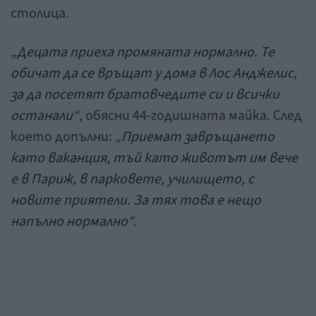
столица.
„Децата приеха промяната нормално. Те
обичат да се връщат у дома в Лос Анджелис,
за да посетят братовчедите си и всички
останали“
, обясни 44-годишната майка. След
което допълни:
„Приемат завръщането
като ваканция, тъй като животът им вече
е в Париж, в парковете, училището, с
новите приятели. За тях това е нещо
напълно нормално“.