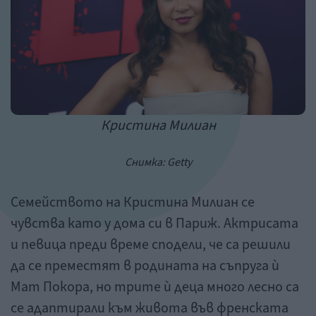
Кристина Милиан
Снимка: Getty
Семейството на Кристина Милиан се
чувства като у дома си в Париж. Актрисата
и певица преди време сподели, че са решили
да се преместят в родината на съпруга ѝ
Мат Покора, но трите ѝ деца много лесно са
се адаптирали към живота във френската