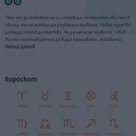
"Ако ти за любовта не си готов да пожертваш всичко в
света, ти не можеш да разбереш живота. Човек трябва
да бъде готов да жертва. Не да напусне живота, а във
всички противоречия да види красивото, хубавото."
Петър Дънов
Хороскот
овен
телец
близнаци
рак
лъв
дева
везни
скорпион
стрелец
козирог