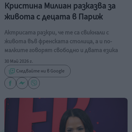
Кристина Милиан разказва за
живота с децата в Париж
Актрисата разкри, че те са свикнали с
живота във френската столица, а и по-
малките говорят свободно и двата езика
30 Май 2026 г.
Следвайте ни в Google