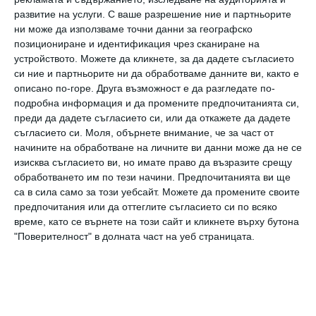
Кристина Милиан с децата си
развитие на услуги.
С ваше разрешение ние и партньорите
ни може да използваме точни данни за географско
позициониране и идентификация чрез сканиране на
Снимка:
Instagram
устройството. Можете да кликнете, за да дадете съгласието
си ние и партньорите ни да обработваме данните ви, както е
Милиан е майка на 16-годишната Вайълет,
описано по-горе. Друга възможност е да разгледате по-
подробна информация и да промените предпочитанията си,
която споделя с бившия си съпруг The-Dream,
преди да дадете съгласието си, или да откажете да дадете
както и на синовете Кена, на 5 години, и
съгласието си.
Моля, обърнете внимание, че за част от
начините на обработване на личните ви данни може да не се
Исая, на 6 години, които са от връзката ѝ с
изисква съгласието ви, но имате право да възразите срещу
Покора. Актрисата призна също така, че по-
обработването им по тези начини. Предпочитанията ви ще
малките ѝ деца са по принцип двуезични,
са в сила само за този уебсайт. Можете да промените своите
предпочитания или да оттеглите съгласието си по всяко
което е направило преместването още по-
време, като се върнете на този сайт и кликнете върху бутона
лесно за тях.
"Поверителност" в долната част на уеб страницата.
„Те нямат езикова бариера. По-скоро малки
затруднения имаше 16-годишната ми