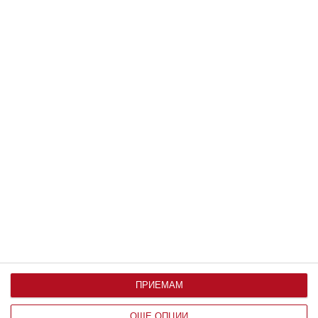
08 август 2026 г.
Заедно
Дженифър Лопес подготвя децата за
колеж
ПРИЕМАМ
Семейството събира впечатления от Италия
ОЩЕ ОПЦИИ