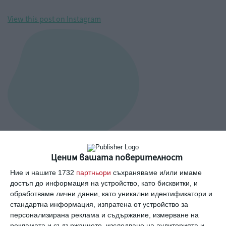
View this post on Instagram
Ценим вашата поверителност
Ние и нашите 1732
партньори
съхраняваме и/или имаме
A post shared by Christina Milian
достъп до информация на устройство, като бисквитки, и
(@christinamilian)
обработваме лични данни, като уникални идентификатори и
стандартна информация, изпратена от устройство за
персонализирана реклама и съдържание, измерване на
рекламата и съдържанието, изследване на аудиторията и