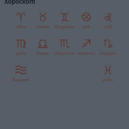
Хороскот
овен
телец
близнаци
рак
лъв
дева
везни
скорпион
стрелец
козирог
водолей
риби