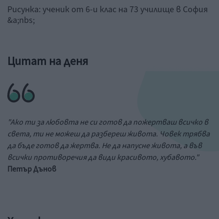
Рисунка: ученик от 6-и клас на 73 училище в София
&a;nbs;
Цитат на деня
"Ако ти за любовта не си готов да пожертваш всичко в
света, ти не можеш да разбереш живота. Човек трябва
да бъде готов да жертва. Не да напусне живота, а във
всички противоречия да види красивото, хубавото."
Петър Дънов