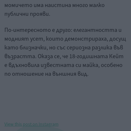
момичето има наистина много малко
публични прояви.
По-интересното е друго: елегантността и
модният усет, които демонстрираха, досущ
като близначки, но със сериозна разлика във
възрастта. Оказа се, че 18-годишната Кейт
е вдъхновила известната си майка, особено
по отношение на външния вид.
View this post on Instagram