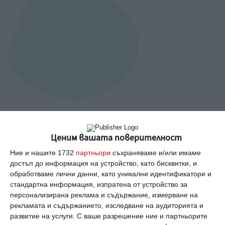
Ценим вашата поверителност
A post shared by kate (@katemaddennn)
Ние и нашите 1732
партньори
съхраняваме и/или имаме
достъп до информация на устройство, като бисквитки, и
обработваме лични данни, като уникални идентификатори и
стандартна информация, изпратена от устройство за
Дъщерята на Никол Ричи.
персонализирана реклама и съдържание, измерване на
рекламата и съдържанието, изследване на аудиторията и
Снимка:
Instagram
развитие на услуги.
С ваше разрешение ние и партньорите