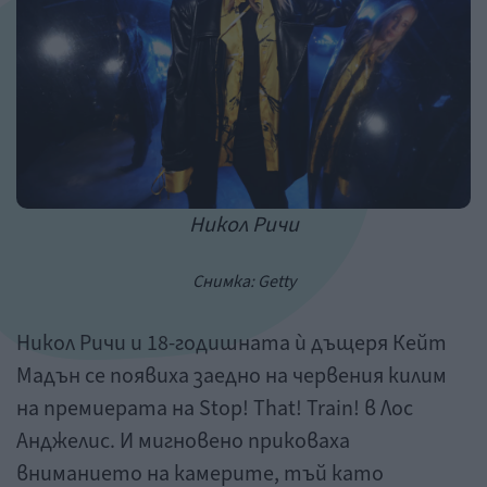
Никол Ричи
Снимка: Getty
Никол Ричи и 18-годишната ѝ дъщеря Кейт
Мадън се появиха заедно на червения килим
на премиерата на Stop! That! Train! в Лос
Анджелис. И мигновено приковаха
вниманието на камерите, тъй като