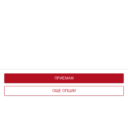
Мнение на специалиста
Пробвайте да успокоите детето с
най-добрите техники
По време на истерии и остър гняв рационалната част
на мозъка се изключва
07 август 2026 г.
ПРИЕМАМ
ОЩЕ ОПЦИИ