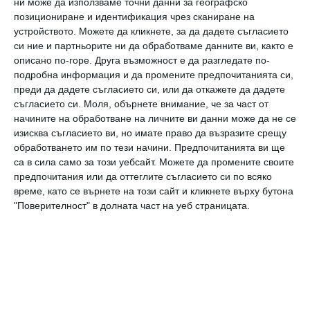
ни може да използваме точни данни за географско
позициониране и идентификация чрез сканиране на
Последният път, когато дуетът майка и
устройството. Можете да кликнете, за да дадете съгласието
дъщеря се появиха публично заедно, беше на
си ние и партньорите ни да обработваме данните ви, както е
описано по-горе. Друга възможност е да разгледате по-
премиерата на „Не казвай на мама, че
подробна информация и да промените предпочитанията си,
бавачката е мъртва“ през април 2024 г.,
преди да дадете съгласието си, или да откажете да дадете
съгласието си.
Моля, обърнете внимание, че за част от
тоест преди цели две години. Ричи и Кейт
начините на обработване на личните ви данни може да не се
(която по това време се казваше Харлоу)
изисква съгласието ви, но имате право да възразите срещу
бяха придружени от татко Джоел Мадън и
обработването им по тези начини. Предпочитанията ви ще
са в сила само за този уебсайт. Можете да промените своите
16-годишния Спароу.
предпочитания или да оттеглите съгласието си по всяко
време, като се върнете на този сайт и кликнете върху бутона
Новината за промяната на името на Кейт
"Поверителност" в долната част на уеб страницата.
беше разкрита през януари, след като
феновете забелязаха, че звездата тагна
Instagram профила на дъщеря си с друго име
по повод 18-ия ѝ рожден ден. По-късно Ричи