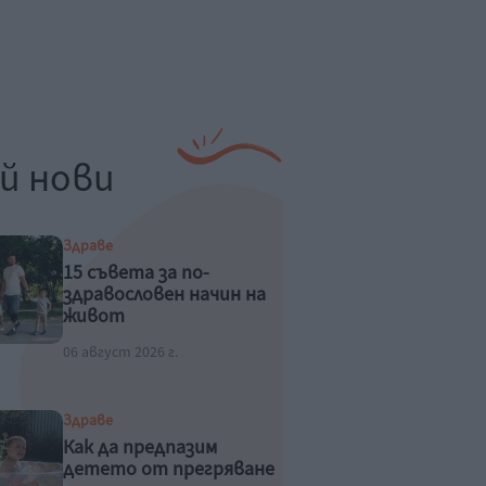
й нови
Здраве
15 съвета за по-
здравословен начин на
живот
06 август 2026 г.
Здраве
Как да предпазим
детето от прегряване