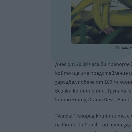
Снимка
Днес от 20:00 часа ви препоръчв
който ще има представление и п
зарадвал повече от 160 милиона
всички континенти. Трупата е
които Emmy, Drama Desk, Bambi, 
"Varekai", според критиците, 
на Cirque du Soleil. Той пресъз