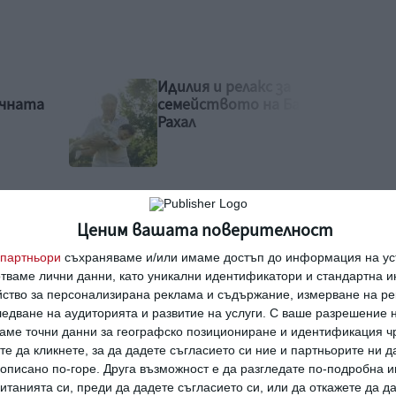
Рая Пеева с бременна
Башар
фотосесия
Ценим вашата поверителност
партньори
съхраняваме и/или имаме достъп до информация на уст
отваме лични данни, като уникални идентификатори и стандартна 
йство за персонализирана реклама и съдържание, измерване на ре
едване на аудиторията и развитие на услуги.
С ваше разрешение н
аме точни данни за географско позициониране и идентификация ч
ан потребител за да напишете коментар
те да кликнете, за да дадете съгласието си ние и партньорите ни 
е описано по-горе. Друга възможност е да разгледате по-подробна
танията си, преди да дадете съгласието си, или да откажете да д