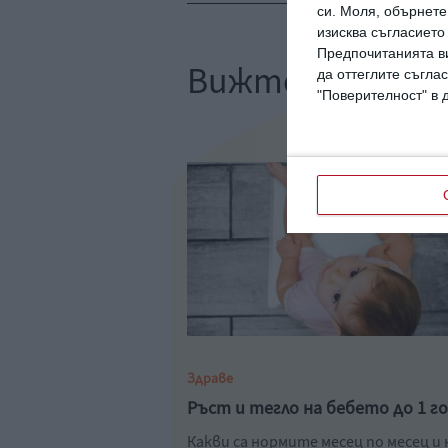
си.
Моля, обърнете 
изисква съгласието
Предпочитанията ви
Вижте още
да оттеглите съглас
"Поверителност" в 
Здраве
Ръст и тегло на бебето до 1 г
Какви са нормите месец по месец и 