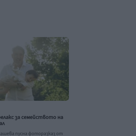
релакс за семейството на
ал
ашева пусна фоторазказ от