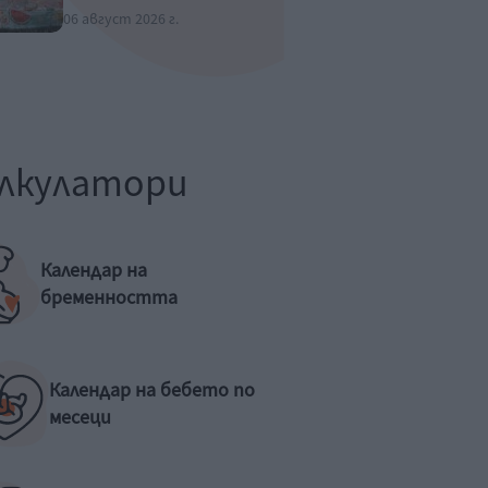
06 август 2026 г.
лкулатори
Календар на
бременността
Календар на бебето по
месеци