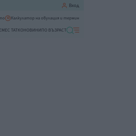
Вход
ето
Калкулатор на овулация и термин
ЕМЕ
С ТАТКО
НОВИНИ
ПО ВЪЗРАСТ