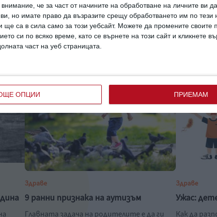
внимание, че за част от начините на обработване на личните ви д
 ви, но имате право да възразите срещу обработването им по тези 
 ще са в сила само за този уебсайт. Можете да промените своите
ието си по всяко време, като се върнете на този сайт и кликнете в
долната част на уеб страницата.
ОЩЕ ОПЦИИ
ПРИЕМАМ
Здраве
Здраве
одина
9 ранни признака на аутизъм
Ужас: дет
на
Главната задача на родителите е да ги
Как да раз