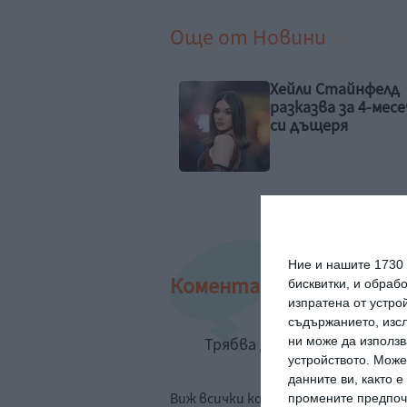
Още от
Новини
ли Стайнфелд
Идилия и релакс за
казва за 4-месечната
семейството на 
дъщеря
Рахал
Ние и нашите 1730
Коментари
бисквитки, и обраб
изпратена от устро
съдържанието, изсл
ни може да използв
Трябва да сте регистрир
устройството. Може
данните ви, както 
Виж всички коментари
промените предпочи