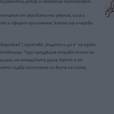
авозамайващ декор и смайваща хореография.
етание от акробатични умения, сила и
тно и ефирно изпълнение, което ще очарова
„варейкай“) означава „където и да е“ на езика
ственици. Тази продукция отдава почит на
иции, на номадската душа, както и на
иято съдба постоянно ги влече на пътя,