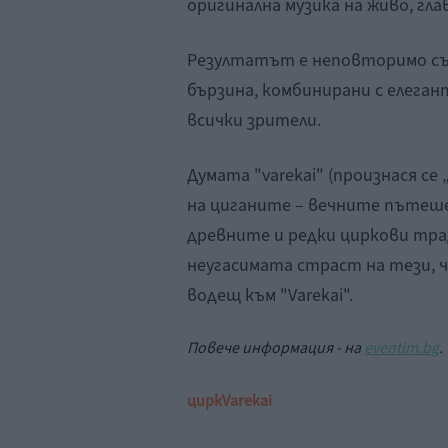
оригинална музика на живо, гл
Резултатът е неповторимо съч
бързина, комбинирани с елеган
всички зрители.
Думата "varekai" (произнася се 
на циганите – вечните пътеше
древните и редки циркови трад
неугасимата страст на тези, ч
водещ към "Varekai".
Повече информация - на
eventim.bg
.
цирк
Varekai