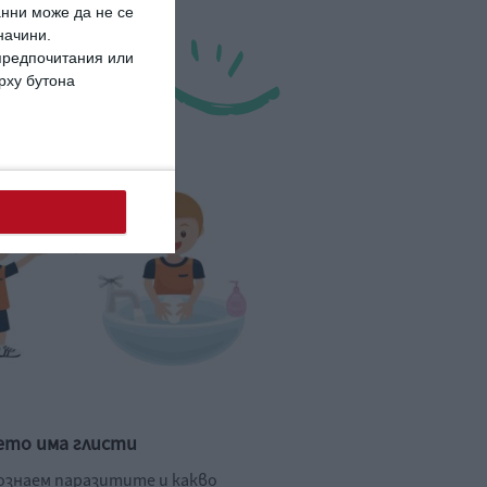
анни може да не се
начини.
 предпочитания или
ърху бутона
ето има глисти
познаем паразитите и какво