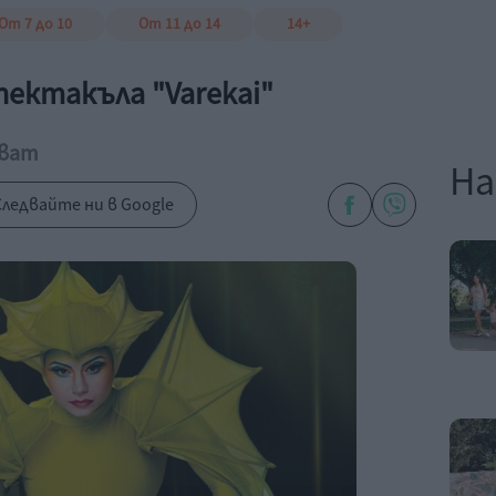
От 7 до 10
От 11 до 14
14+
спектакъла "Varekai"
чват
На
ледвайте ни в Google