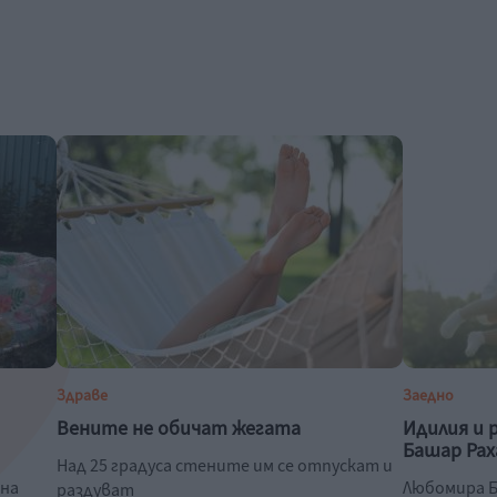
Здраве
Заедно
Вените не обичат жегата
Идилия и 
Башар Рах
Над 25 градуса стените им се отпускат и
 на
Любомира Б
раздуват