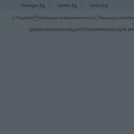
manager.bg
obekti.bg
zinzin.bg
Подкаст
Календар на бременността
Календар на беб
ЗДРАВЕ
ОБРАЗОВАНИЕ
ДА ПОГОВОРИМ
СВОБОДНО ВР