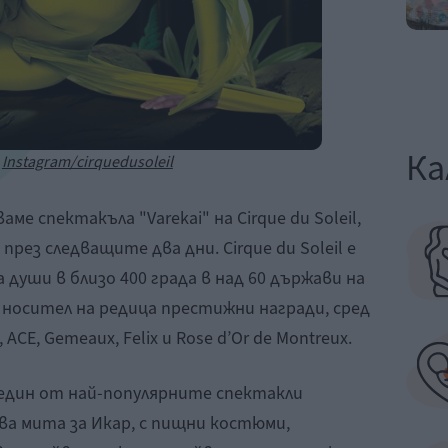
Ка
:
Instagram/cirquedusoleil
аме спектакъла "Varekai" на Cirque du Soleil,
рез следващите два дни. Cirque du Soleil е
 души в близо 400 града в над 60 държави на
 носител на редица престижни награди, сред
ACE, Gemeaux, Felix и Rose d’Or de Montreux.
е един от най-популярните спектакли
дава мита за Икар, с пищни костюми,