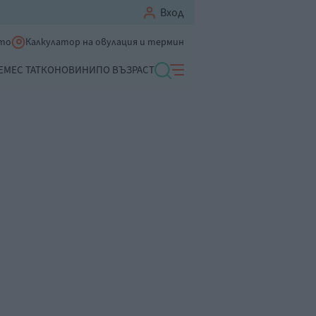
Вход
ето
Калкулатор на овулация и термин
ЕМЕ
С ТАТКО
НОВИНИ
ПО ВЪЗРАСТ