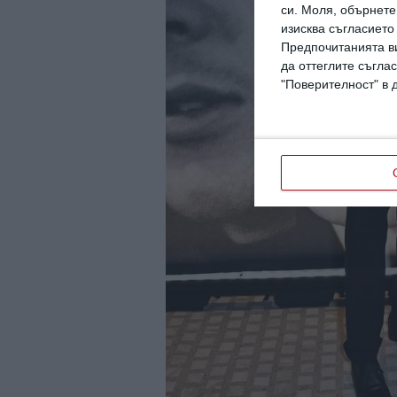
си.
Моля, обърнете 
изисква съгласието
Предпочитанията ви
да оттеглите съглас
"Поверителност" в 