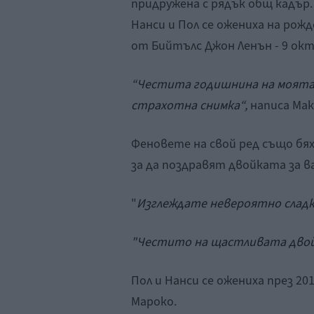
придружена с рядък общ кадър.
Нанси и Пол се ожениха на рож
от Бийтълс Джон Ленън - 9 ок
“Честита годишнина на моята 
страхотна снимка“,
написа Ма
Феновете на свой ред също бя
за да поздравят двойката за в
"
Изглеждате невероятно сладк
"Честито на щастливата двой
Пол и Нанси се ожениха през 20
Мароко.