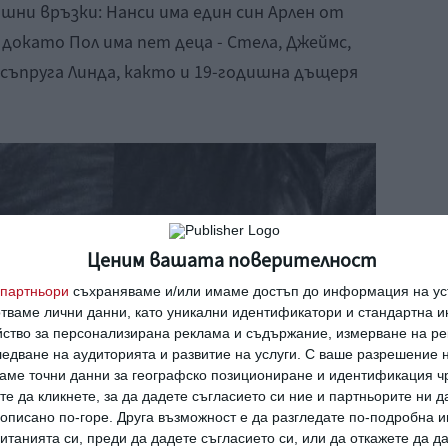
шни връзки: Нанси има един син Арлен от
 докато Пол има пет деца - Стела, Джеймс,
съпруга Линда, както и 19-годишна дъщеря
Ценим вашата поверителност
партньори
съхраняваме и/или имаме достъп до информация на уст
отваме лични данни, като уникални идентификатори и стандартна 
йство за персонализирана реклама и съдържание, измерване на ре
едване на аудиторията и развитие на услуги.
С ваше разрешение н
аме точни данни за географско позициониране и идентификация ч
те да кликнете, за да дадете съгласието си ние и партньорите ни 
е описано по-горе. Друга възможност е да разгледате по-подробна
танията си, преди да дадете съгласието си, или да откажете да д