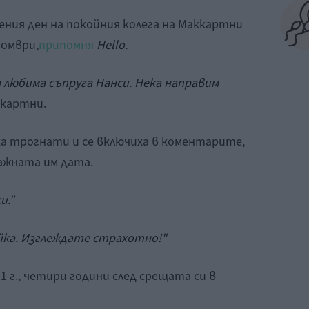
дения ден на покойния колега на Маккартни
томври,
припомня
Hello.
любима съпруга Нанси. Нека направим
ккартни.
ха трогнати и се включиха в коментарите,
ажната им дата.
и."
ка. Изглеждате страхотно!"
11 г., четири години след срещата си в