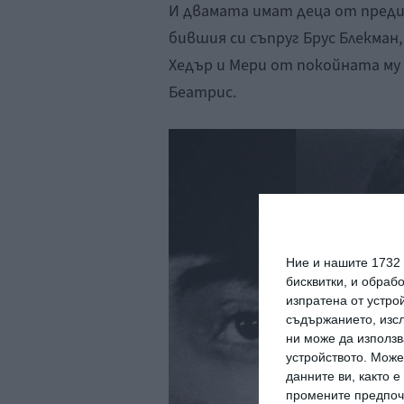
И двамата имат деца от преди
бившия си съпруг Брус Блекман,
Хедър и Мери от покойната му 
Беатрис.
Ние и нашите 1732
бисквитки, и обраб
изпратена от устро
съдържанието, изсл
ни може да използв
устройството. Може
данните ви, както 
промените предпочи