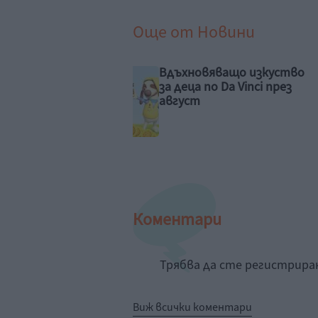
Още от
Новини
хновяващо изкуство
Хейли Стайнфелд
еца по Da Vinci през
разказва за 4-мес
уст
си дъщеря
Коментари
Трябва да сте регистрир
Виж всички коментари