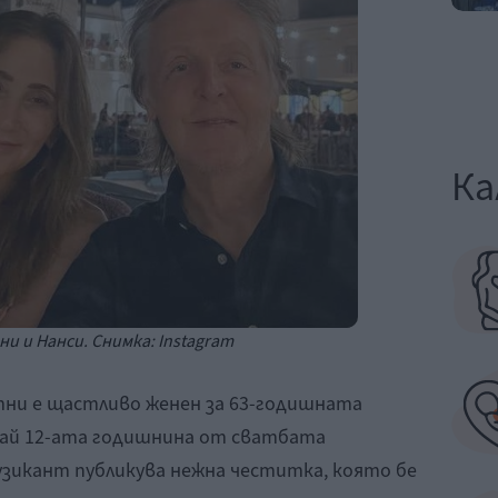
Ка
и и Нанси. Снимка: Instagram
ни е щастливо женен за 63-годишната
учай 12-ата годишнина от сватбата
зикант публикува нежна честитка, която бе