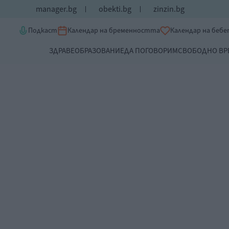
manager.bg
obekti.bg
zinzin.bg
Подкаст
Календар на бременността
Календар на беб
ЗДРАВЕ
ОБРАЗОВАНИЕ
ДА ПОГОВОРИМ
СВОБОДНО ВР