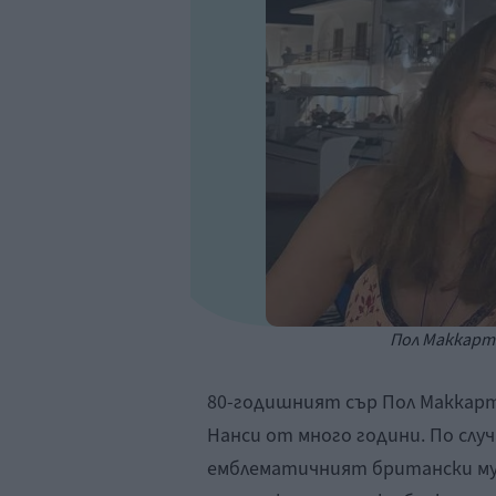
Пол Маккартн
80-годишният сър Пол Маккарт
Нанси от много години. По сл
емблематичният британски му