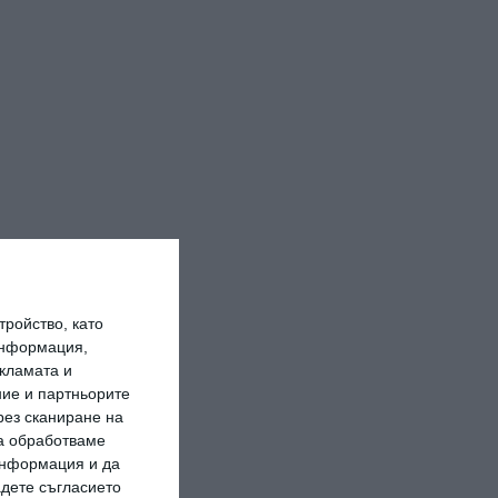
ройство, като
информация,
кламата и
ие и партньорите
рез сканиране на
да обработваме
 информация и да
адете съгласието