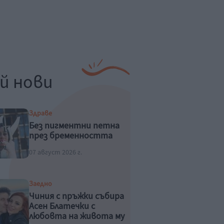
й нови
Здраве
Без пигментни петна
през бременността
07 август 2026 г.
Заедно
Чиния с пръжки събира
Асен Блатечки с
любовта на живота му