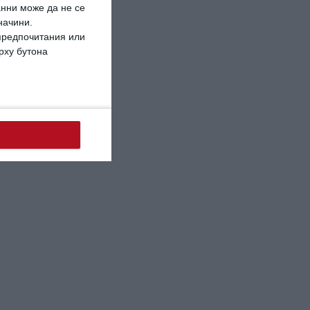
анни може да не се
начини.
 предпочитания или
ърху бутона