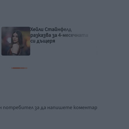
Идилия и релакс за
ечната
семейството на Башар
Рахал
ан потребител за да напишете коментар