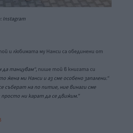
 Instagram
той и любимата му Нанси са обединени от
м да танцувам“,
пише той в книгата си
то жена ми Нанси и аз сме особено запалени.“
се съберат на по питие, ние винаги сме
 просто ни карат да се движим."
в