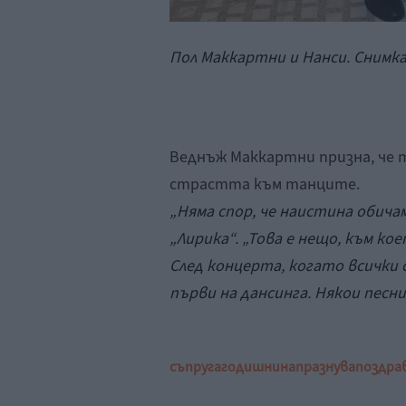
Пол Маккартни и Нанси. Снимка:
Веднъж Маккартни призна, че 
страстта към танците.
„Няма спор, че наистина обича
„Лирика“. „Това е нещо, към кое
След концерта, когато всички 
първи на дансинга. Някои песни
съпруга
годишнина
празнува
поздра