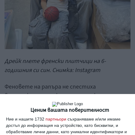
Дрейк плете френски плитчици на 6-
годишния си син. Снимка: Instagram
Феновете на рапъра не спестиха
възторжените си коментари, с които
окуражаваха идола си.
Ценим вашата поверителност
Ние и нашите 1732
партньори
съхраняваме и/или имаме
“Баща на годината!”
достъп до информация на устройство, като бисквитки, и
обработваме лични данни, като уникални идентификатори и