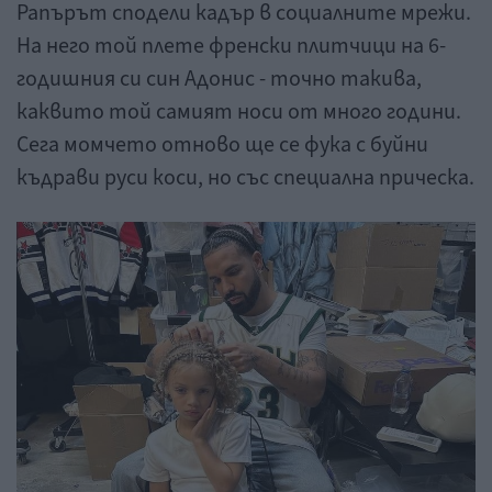
Рапърът сподели кадър в социалните мрежи.
На него той плете френски плитчици на 6-
годишния си син Адонис - точно такива,
каквито той самият носи от много години.
Сега момчето отново ще се фука с буйни
къдрави руси коси, но със специална прическа.