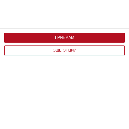
ПРИЕМАМ
ОЩЕ ОПЦИИ
Заедно
Дженифър Лопес подготвя децата за
колеж
Семейството събира впечатления от Италия
08 август 2026 г.