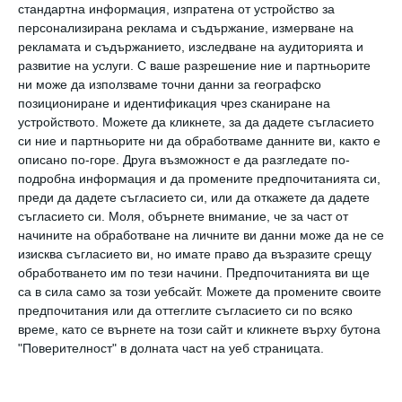
“Момчето расте!”
стандартна информация, изпратена от устройство за
персонализирана реклама и съдържание, измерване на
рекламата и съдържанието, изследване на аудиторията и
“Колко висок е станал ! Времето лети ... “
,
развитие на услуги.
С ваше разрешение ние и партньорите
написаха в коментарите неговите фенове.
ни може да използваме точни данни за географско
позициониране и идентификация чрез сканиране на
устройството. Можете да кликнете, за да дадете съгласието
Адонис е синът, който Дрейк има от
си ние и партньорите ни да обработваме данните ви, както е
актрисата от филми за възрастни Софи
описано по-горе. Друга възможност е да разгледате по-
подробна информация и да промените предпочитанията си,
Брусо,
припомня
Hello.
преди да дадете съгласието си, или да откажете да дадете
Двамата с Брусо никога не са живели заедно.
съгласието си.
Моля, обърнете внимание, че за част от
начините на обработване на личните ви данни може да не се
В началото дори рапърът се усъмни, че
изисква съгласието ви, но имате право да възразите срещу
детето наистина е негово.
обработването им по тези начини. Предпочитанията ви ще
За да потвърди бащинството, музикантът
са в сила само за този уебсайт. Можете да промените своите
предпочитания или да оттеглите съгласието си по всяко
се съгласи на ДНК тест. Едва след това той
време, като се върнете на този сайт и кликнете върху бутона
започна да показва момчето на
"Поверителност" в долната част на уеб страницата.
обществеността и се захвана с