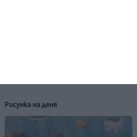
Заедно
Идилия и релакс за семейството на
Башар Рахал
Любомира Башева пусна фоторазказ от ваканцията им
06 август 2026 г.
Рисунка на деня