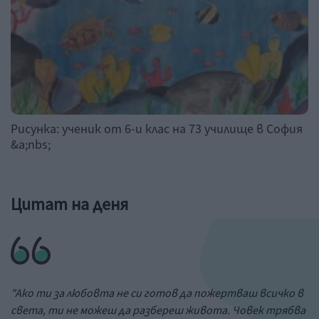
Рисунка: ученик от 6-и клас на 73 училище в София
&a;nbs;
Цитат на деня
"Ако ти за любовта не си готов да пожертваш всичко в
света, ти не можеш да разбереш живота. Човек трябва