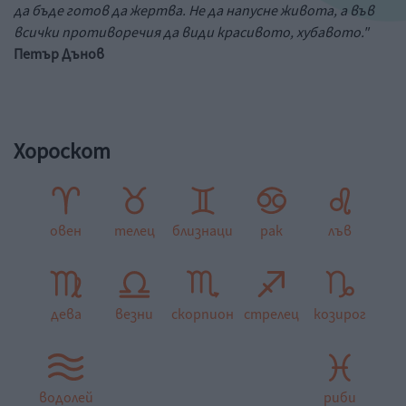
да бъде готов да жертва. Не да напусне живота, а във
всички противоречия да види красивото, хубавото."
Петър Дънов
Хороскот
овен
телец
близнаци
рак
лъв
дева
везни
скорпион
стрелец
козирог
водолей
риби