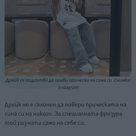
Дрейк се подготвя да прави прическа на сина си. Снимка:
Instagram
Дрейк не е склонен да повери прическата на
сина си на никого. За специалната фризура
той разчита само на себе си.