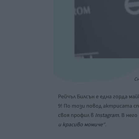
Сн
Рейчъл Билсън е една горда май
9! По този повод актрисата сп
своя профил в
Instagram
. В нег
и красиво момиче“
.