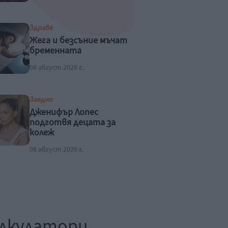
Здраве
Жега и безсъние мъчат
бременната
08 август 2026 г.
Заедно
Дженифър Лопес
подготвя децата за
колеж
08 август 2026 г.
лкулатори