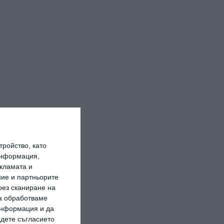
ройство, като
информация,
кламата и
ие и партньорите
рез сканиране на
да обработваме
 информация и да
адете съгласието