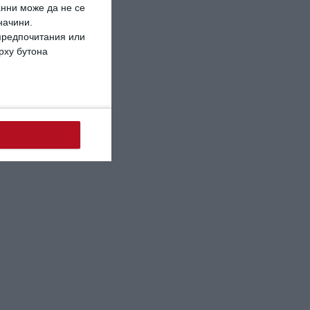
анни може да не се
начини.
 предпочитания или
ърху бутона