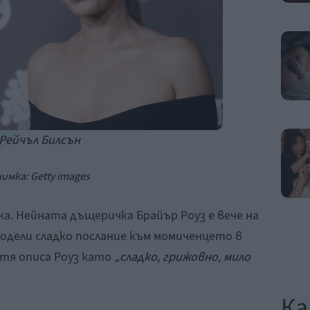
Рейчъл Билсън
имка: Getty images
ка. Нейната дъщеричка Брайър Роуз е вече на
одели сладко послание към момиченцето в
о тя описа Роуз като
„сладко, грижовно, мило
Ка