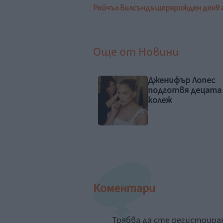
Рейчъл Билсън
дъщеря
рожден ден
9
Още от
Новини
нифър Лопес
Джони Деп – царя
готвя децата за
чудаците се завр
еж
„Ебенизър: Коледн
песен“
Коментари
Трябва да сте регистрир