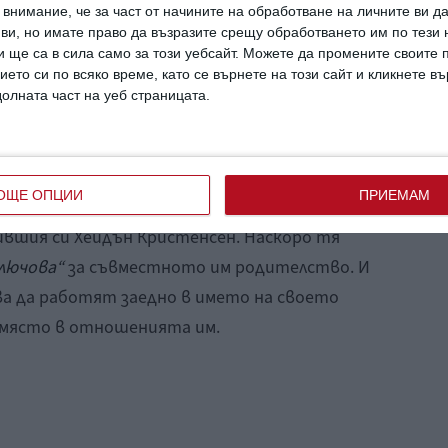
внимание, че за част от начините на обработване на личните ви д
 ви, но имате право да възразите срещу обработването им по тези 
 ще са в сила само за този уебсайт. Можете да промените своите
ието си по всяко време, като се върнете на този сайт и кликнете в
долната част на уеб страницата.
ета година... Ти си най-големият ми
лкова съм благодарна, че съм твоя майка!“
,
ОЩЕ ОПЦИИ
ПРИЕМАМ
бившия си Хейдън Кристенсен. Наскоро тя
лючова“
за съвместното им родителство. И
ва да работят заедно в името на своето
о място в отношенията им.