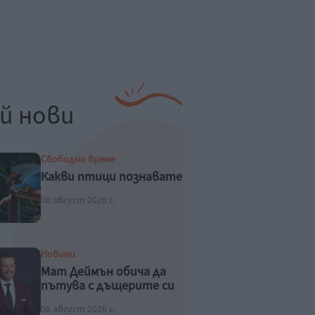
й нови
Свободно време
Какви птици познавате
08 август 2026 г.
Новини
Мат Деймън обича да
пътува с дъщерите си
08 август 2026 г.