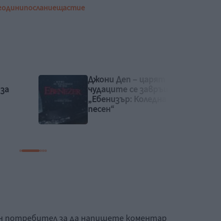
 години
послание
щастие
т на
„Тримата мускетари“
ъща с
гостуват в Пловдив –
а
спектакъл, който не
бива да пропускате
това лято
ан потребител за да напишете коментар