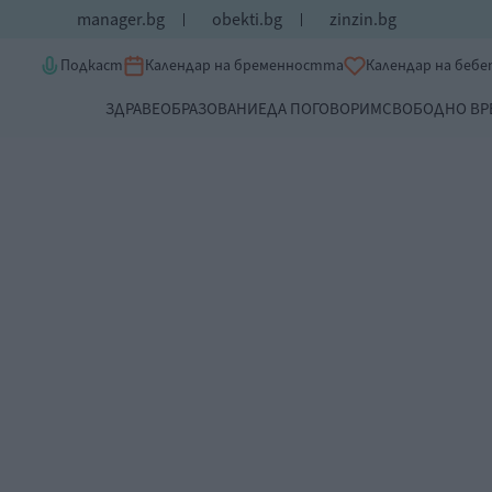
manager.bg
obekti.bg
zinzin.bg
Подкаст
Календар на бременността
Календар на беб
ЗДРАВЕ
ОБРАЗОВАНИЕ
ДА ПОГОВОРИМ
СВОБОДНО ВР