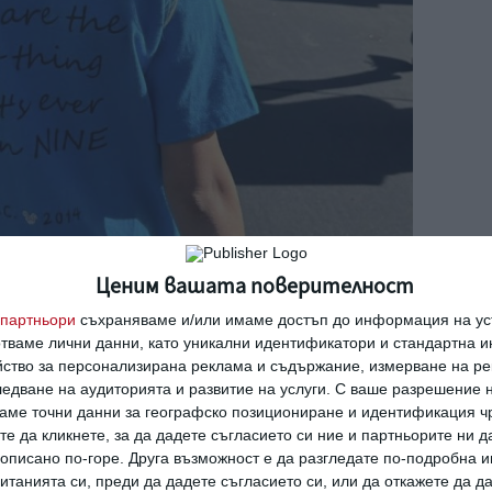
Ценим вашата поверителност
партньори
съхраняваме и/или имаме достъп до информация на уст
отваме лични данни, като уникални идентификатори и стандартна 
йство за персонализирана реклама и съдържание, измерване на ре
едване на аудиторията и развитие на услуги.
С ваше разрешение н
аме точни данни за географско позициониране и идентификация ч
те да кликнете, за да дадете съгласието си ние и партньорите ни 
е описано по-горе. Друга възможност е да разгледате по-подробна
танията си, преди да дадете съгласието си, или да откажете да д