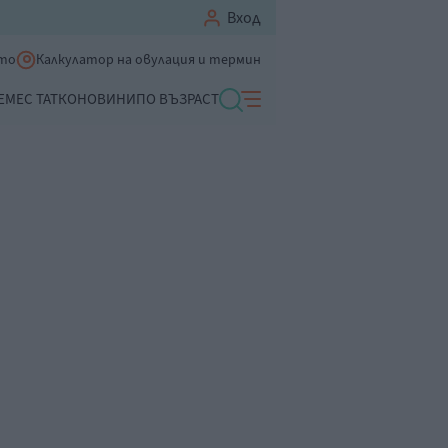
Вход
ето
Калкулатор на овулация и термин
ЕМЕ
С ТАТКО
НОВИНИ
ПО ВЪЗРАСТ