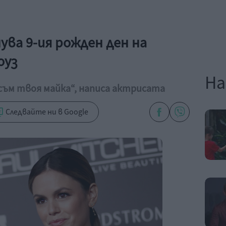
ува 9-ия рожден ден на
оуз
На
 съм твоя майка“, написа актрисата
Следвайте ни в Google