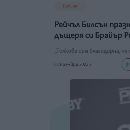
Новини
Рейчъл Билсън празн
дъщеря си Брайър Р
„Толкова съм благодарна, че
01 Ноември 2023 г.