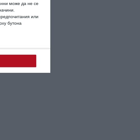
анни може да не се
начини.
 предпочитания или
ърху бутона