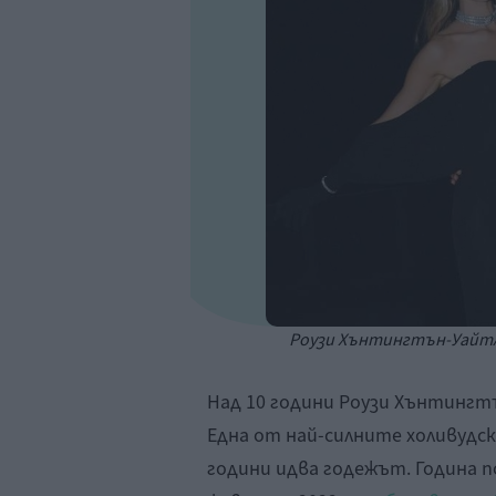
Роузи Хънтингтън-Уайтл
Над 10 години Роузи Хънтингт
Една от най-силните холивудски
години идва годежът. Година п