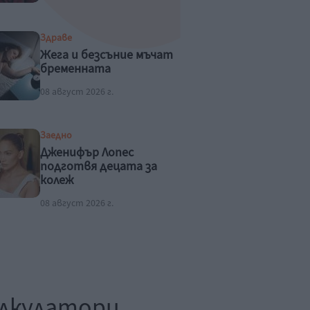
Здраве
Жега и безсъние мъчат
бременната
08 август 2026 г.
Заедно
Дженифър Лопес
подготвя децата за
колеж
08 август 2026 г.
лкулатори