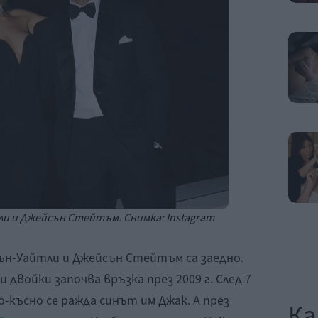
и и Джейсън Стейтъм. Снимка: Instagram
ън-Уайтли и Джейсън Стейтъм са заедно.
 двойки започва връзка през 2009 г. След 7
о-късно се ражда синът им Джак. А през
Ка