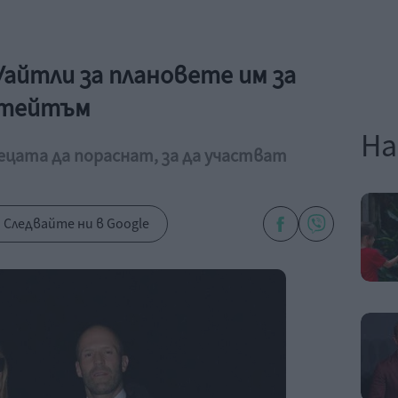
айтли за плановете им за
Стейтъм
На
ецата да пораснат, за да участват
Следвайте ни в Google