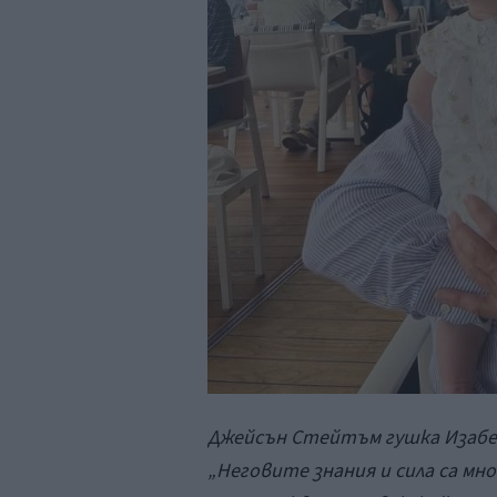
Джейсън Стейтъм гушка Изабела
„Неговите знания и сила са мн