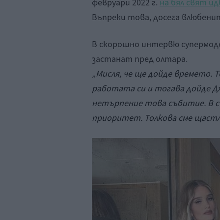
февруари 2022 г.
на бял свят ид
Въпреки това, досега влюбенит
В скорошно интервю супермоде
застанат пред олтара.
„Мисля, че ще дойде времето. 
работата си и тогава дойде Джа
нетърпение това събитие. В 
приоритет. Толкова сме щаст