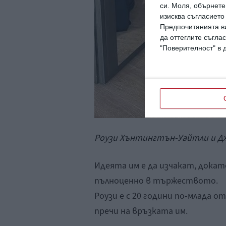
си.
Моля, обърнете 
изисква съгласието
Предпочитанията ви
да оттеглите съглас
"Поверителност" в 
Роузи Хънтингтън-Уайтли и Дж
Идеята им е да изчакат, докат
пълноценно в тържеството.
Роузи е с 20 години по-млада 
пречи на връзката им.