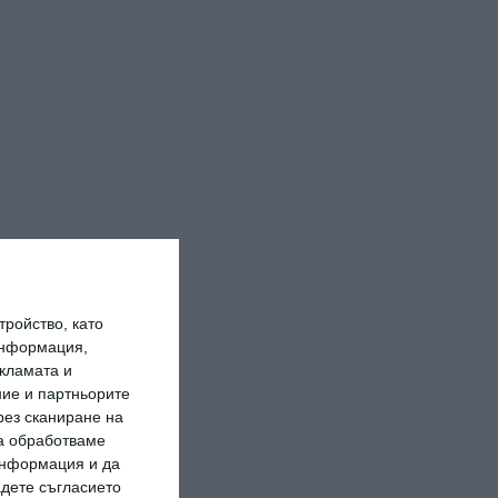
ройство, като
информация,
кламата и
ие и партньорите
рез сканиране на
да обработваме
 информация и да
адете съгласието