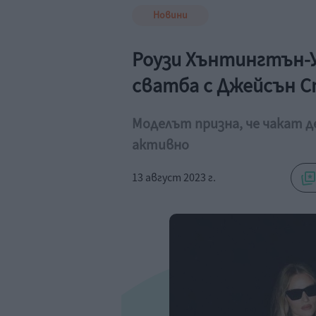
Новини
Роузи Хънтингтън-У
сватба с Джейсън 
Моделът призна, че чакат д
активно
13 август 2023 г.