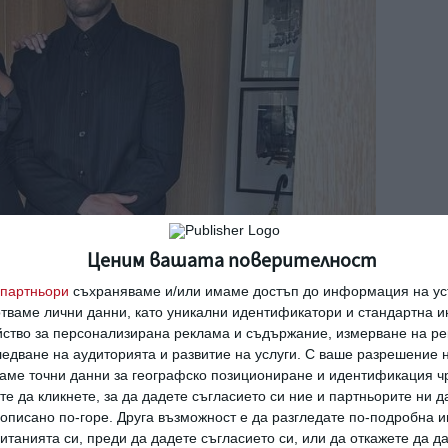
Ценим вашата поверителност
партньори
съхраняваме и/или имаме достъп до информация на уст
отваме лични данни, като уникални идентификатори и стандартна 
йство за персонализирана реклама и съдържание, измерване на ре
едване на аудиторията и развитие на услуги.
С ваше разрешение н
аме точни данни за географско позициониране и идентификация ч
те да кликнете, за да дадете съгласието си ние и партньорите ни 
е описано по-горе. Друга възможност е да разгледате по-подробна
танията си, преди да дадете съгласието си, или да откажете да д