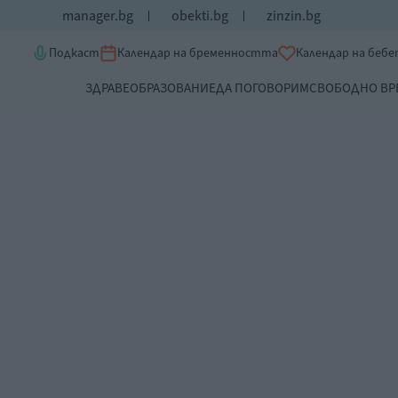
manager.bg
obekti.bg
zinzin.bg
Подкаст
Календар на бременността
Календар на беб
ЗДРАВЕ
ОБРАЗОВАНИЕ
ДА ПОГОВОРИМ
СВОБОДНО ВР