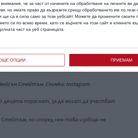
внимание, че за част от начините на обработване на личните ви д
 ви, но имате право да възразите срещу обработването им по тези 
 ще са в сила само за този уебсайт. Можете да промените своите
ието си по всяко време, като се върнете на този сайт и кликнете в
долната част на уеб страницата.
ОЩЕ ОПЦИИ
ПРИЕМАМ
ейсън Стейтъм. Снимка: Instagram
о децата пораснат, за да могат да участват
от Стейтъм, но според нея това изобщо не