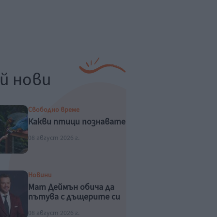
й нови
Свободно време
Какви птици познавате
08 август 2026 г.
Новини
Мат Деймън обича да
пътува с дъщерите си
08 август 2026 г.