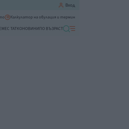
Вход
ето
Калкулатор на овулация и термин
ЕМЕ
С ТАТКО
НОВИНИ
ПО ВЪЗРАСТ