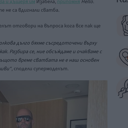
ва и дъщеря им
Изабела,
припомня
Hello.
е не са вдигнали сватба.
лът отговори на въпроса кога все пак ще
Толкова дълго бяхме съсредоточени върху
к. Разбира се, ние обсъждаме и очакваме с
същото време сватбата не е наш основен
ливи“
, сподели супермоделът.