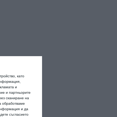
ройство, като
информация,
кламата и
ие и партньорите
рез сканиране на
да обработваме
 информация и да
адете съгласието