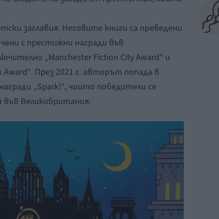
етски заглавия. Неговите книги са преведени
личени с престижни награди във
чително „Manchester Fiction City Award“ и
ok Award“. През 2021 г. авторът попада в
агради „Spark!“, чиито победители се
 във Великобритания.