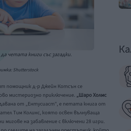
Ка
да четата книги със загадки.
имка: Shutterstock
ят помощник д-р Джейн Котсън се
ново мистериозно приключение.
„Шаро Холмс
здавана от „Ентусиаст“, е петата книга от
ател Тим Колинс, която освен вълнуваща
и мигове на забавление с включени 28 игри.
по следите на загадъчен престъпник, който