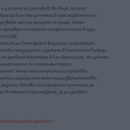
и д-р Котсън започва в Ню Йорк, когато
обръща към тях за помощ в преследването на
извика хаос по улиците на града. Скоро
тръгват по петите на престъпника в луда
рез САЩ.
стигат до Помиярския водопад и разглеждат
нски президенти, издялани в планината Рисмор,
 на затвора Алкучтрас в Сан Франциско. Но докато
зрешат много по-голяма мистерия.
азкрият? Умело написаната книга изпробва
цата с редица логически предизвикателства,
 разлики. Готови ли са малките читатели да
ън в тяхното преследване, за да заловят
ктив
случаи
ново заглавие