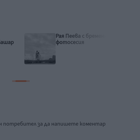
Рая Пеева с бременна
Башар
фотосесия
ан потребител за да напишете коментар