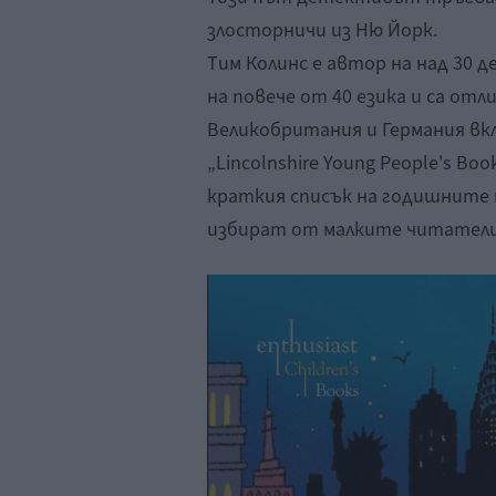
злосторничи из Ню Йорк.
Тим Колинс е автор на над 30 д
на повече от 40 езика и са от
Великобритания и Германия вклю
„Lincolnshire Young People's Bo
краткия списък на годишните н
избират от малките читатели