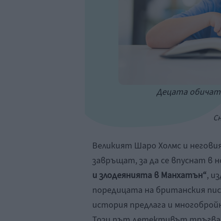
Децата обичат 
Сн
Великият Шаро Холмс и негови
завръщат, за да се впуснат в 
и злодеянията в Манхатън“
, и
поредицата на британския пис
история предлага и многобройн
Този път детективът тръгва 