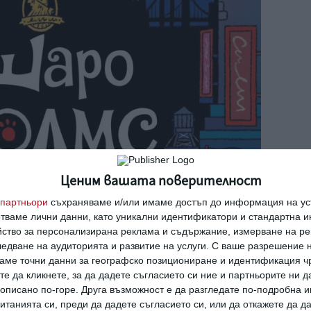
Ценим вашата поверителност
партньори
съхраняваме и/или имаме достъп до информация на уст
отваме лични данни, като уникални идентификатори и стандартна 
йство за персонализирана реклама и съдържание, измерване на ре
едване на аудиторията и развитие на услуги.
С ваше разрешение н
аме точни данни за географско позициониране и идентификация ч
те да кликнете, за да дадете съгласието си ние и партньорите ни 
е описано по-горе. Друга възможност е да разгледате по-подробна
танията си, преди да дадете съгласието си, или да откажете да д