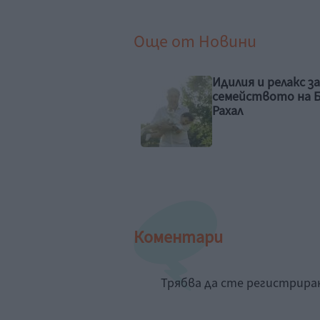
Още от
Новини
ли Стайнфелд
Идилия и релакс за
казва за 4-месечната
семейството на 
дъщеря
Рахал
Коментари
Трябва да сте регистрир