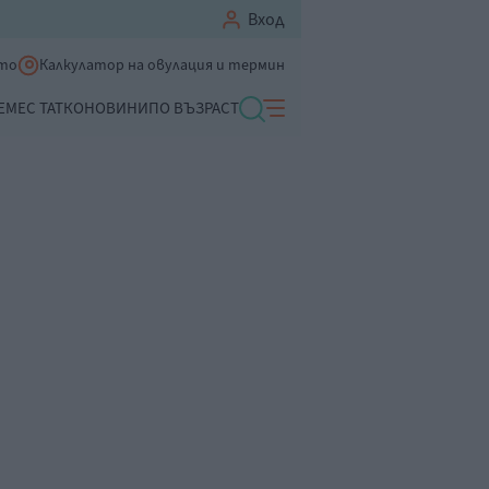
Вход
ето
Калкулатор на овулация и термин
ЕМЕ
С ТАТКО
НОВИНИ
ПО ВЪЗРАСТ