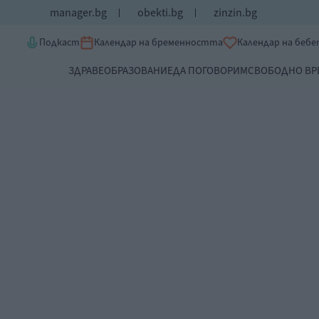
manager.bg
obekti.bg
zinzin.bg
Подкаст
Календар на бременността
Календар на беб
ЗДРАВЕ
ОБРАЗОВАНИЕ
ДА ПОГОВОРИМ
СВОБОДНО ВР