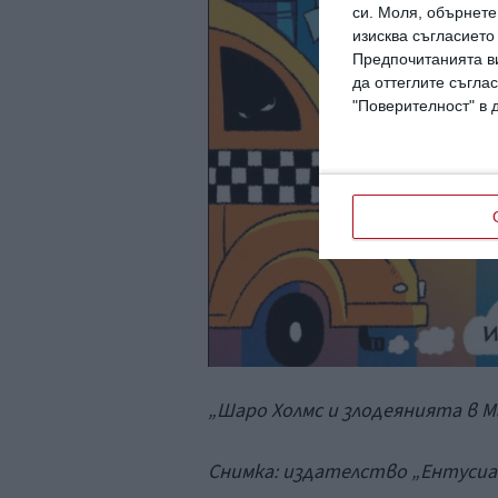
си.
Моля, обърнете 
изисква съгласието
Предпочитанията ви
да оттеглите съглас
"Поверителност" в 
„Шаро Холмс и злодеянията в 
Снимка: издателство „Ентуси