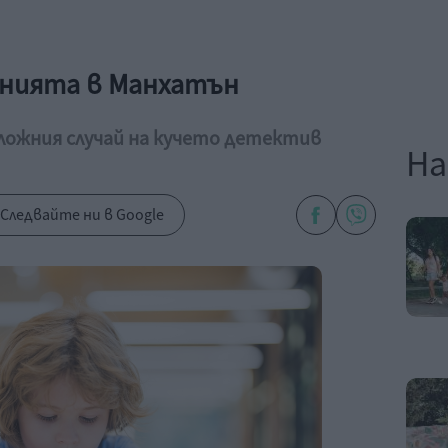
янията в Манхатън
ложния случай на кучето детектив
На
Следвайте ни в Google