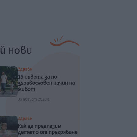
й нови
Здраве
15 съвета за по-
здравословен начин на
живот
06 август 2026 г.
Здраве
Как да предпазим
детето от прегряване