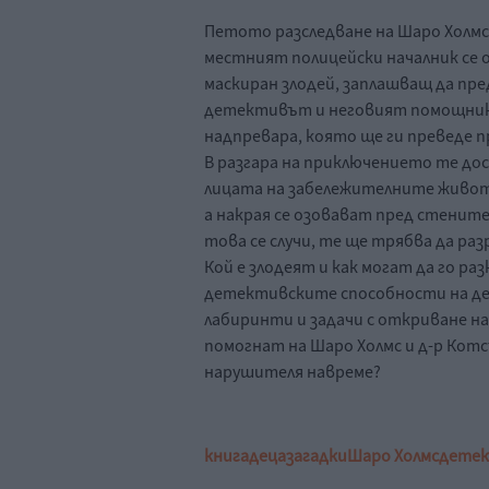
Петото разследване на Шаро Холмс 
местният полицейски началник се 
маскиран злодей, заплашващ да пред
детективът и неговият помощник 
надпревара, която ще ги преведе п
В разгара на приключението те до
лицата на забележителните животи
а накрая се озовават пред стените
това се случи, те ще трябва да ра
Кой е злодеят и как могат да го р
детективските способности на де
лабиринти и задачи с откриване на
помогнат на Шаро Холмс и д-р Котс
нарушителя навреме?
книга
деца
загадки
Шаро Холмс
дете