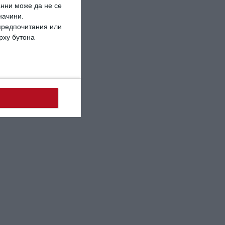
анни може да не се
начини.
 предпочитания или
ърху бутона