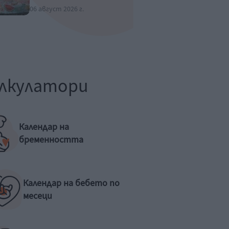
06 август 2026 г.
лкулатори
Календар на
бременността
Календар на бебето по
месеци