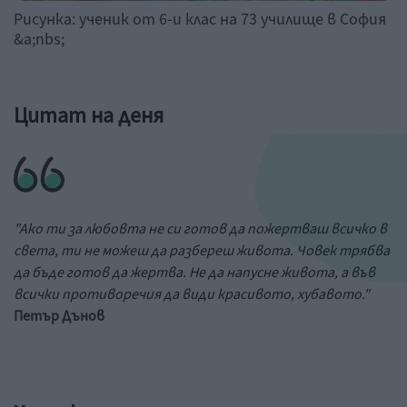
Рисунка: ученик от 6-и клас на 73 училище в София
&a;nbs;
Цитат на деня
"Ако ти за любовта не си готов да пожертваш всичко в
света, ти не можеш да разбереш живота. Човек трябва
да бъде готов да жертва. Не да напусне живота, а във
всички противоречия да види красивото, хубавото."
Петър Дънов