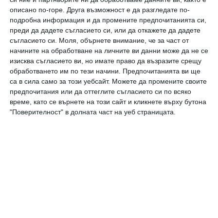
друг режим“,
обясни моделът.
описано по-горе. Друга възможност е да разгледате по-
А след това добави:
„Мисля, че колкото
подробна информация и да промените предпочитанията си,
повече остарявам, толкова повече
преди да дадете съгласието си, или да откажете да дадете
съгласието си.
Моля, обърнете внимание, че за част от
осъзнавам, че за нас най-важното е да сме
начините на обработване на личните ви данни може да не се
заедно и без стрес“
, сподели Крауфорд. Тя не
изисква съгласието ви, но имате право да възразите срещу
обработването им по тези начини. Предпочитанията ви ще
скри, че за тях е вече по-важно самото
са в сила само за този уебсайт. Можете да промените своите
събиране, а не толкова Коледа като дата.
предпочитания или да оттеглите съгласието си по всяко
„В крайна сметка не е важно дали ще
време, като се върнете на този сайт и кликнете върху бутона
"Поверителност" в долната част на уеб страницата.
празнуваме семейната си Коледа на 26-и или
друга дата, стига да сме заедно. А и всяка
година е различна от предишната. За
щастие и двете ни деца обикновено много
искат да са с нас. Но те също така имат
партньори, с които също трябва да бъдат
заедно. Тогава им казвам: „Добре, ще