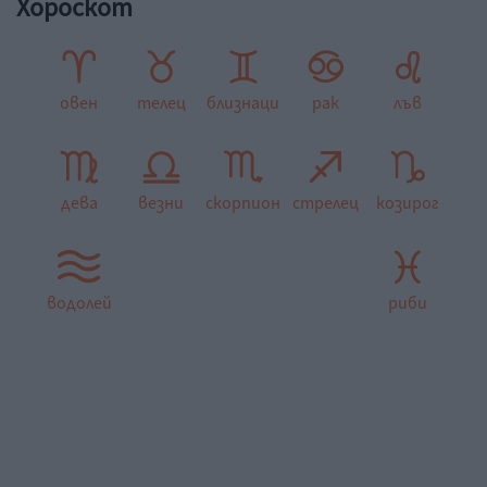
Хороскот
овен
телец
близнаци
рак
лъв
дева
везни
скорпион
стрелец
козирог
водолей
риби