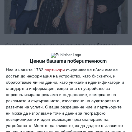
Синди Крауфорд със съпруга си и двете им
пораснали деца.
Ценим вашата поверителност
Снимка: Getty
Ние и нашите 1732
партньори
съхраняваме и/или имаме
достъп до информация на устройство, като бисквитки, и
Но откакто Пресли и Кая пораснаха и
обработваме лични данни, като уникални идентификатори и
напуснаха гнездото, поддържането на
стандартна информация, изпратена от устройство за
персонализирана реклама и съдържание, измерване на
празничните традиции живи стана по-
рекламата и съдържанието, изследване на аудиторията и
трудно за семейството.
„Промени се всичко
развитие на услуги.
С ваше разрешение ние и партньорите
ни може да използваме точни данни за географско
с годините, защото изведнъж някой се оказа,
позициониране и идентификация чрез сканиране на
че се храни без глутен или спазва някакъв
устройството. Можете да кликнете, за да дадете съгласието
си ние и партньорите ни да обработваме данните ви, както е