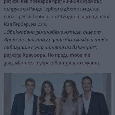
разкри как прекарва празничния сезон със
съпруга си Ранде Гербер и двете им деца -
сина Пресли Гербер, на 24 години, и дъщерята
Кая Гербер, на 23 г.
„Обикновено заминаваме някъде, още от
времето, когато децата бяха малки и това
съвпадаше с училищната им ваканция“
,
разказа Крауфорд. Но преди това те
задължително украсяват заедно елхата.