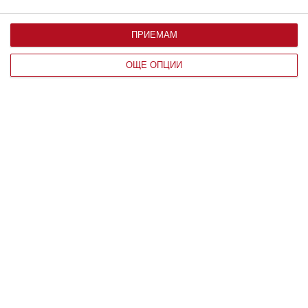
ПРИЕМАМ
ОЩЕ ОПЦИИ
Заедно
Чиния с пръжки събира Асен Блатечки
с любовта на живота му
Актьорът разказа как комично са се запознали
07 август 2026 г.