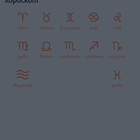
Хороскот
овен
телец
близнаци
рак
лъв
дева
везни
скорпион
стрелец
козирог
водолей
риби