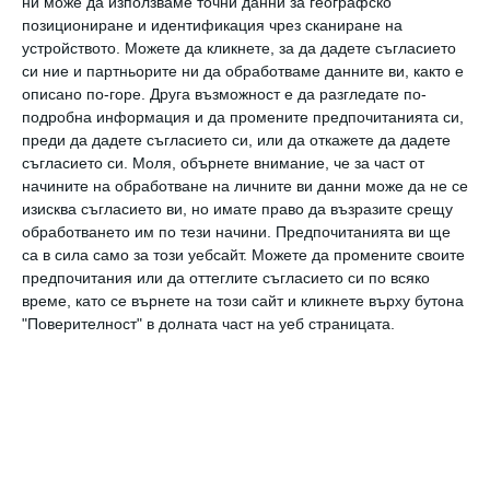
ни може да използваме точни данни за географско
класическите и обичани български комедии
позициониране и идентификация чрез сканиране на
от 80-те години, но в напълно актуален за
устройството. Можете да кликнете, за да дадете съгласието
съвремието ни контекст
“, сподели Антоний
си ние и партньорите ни да обработваме данните ви, както е
описано по-горе. Друга възможност е да разгледате по-
Мангов, програмен директор на NOVA.
подробна информация и да промените предпочитанията си,
преди да дадете съгласието си, или да откажете да дадете
съгласието си.
Моля, обърнете внимание, че за част от
“Господин X и морето” стартира на 1 март от 20:00 ч. по
начините на обработване на личните ви данни може да не се
NOVA
изисква съгласието ви, но имате право да възразите срещу
. Ще се излъчва веднъж седмично, всеки петък, и ще
обработването им по тези начини. Предпочитанията ви ще
покаже 12 епизода.
са в сила само за този уебсайт. Можете да промените своите
господин
морето
криминална
комедия
калин
врачански
предпочитания или да оттеглите съгласието си по всяко
време, като се върнете на този сайт и кликнете върху бутона
"Поверителност" в долната част на уеб страницата.
Още от
Новини
Хейли Стайнфелд
Ид
разказва за 4-
с
месечната си дъщеря
Б