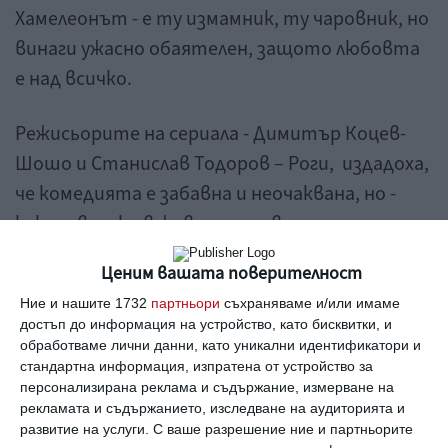
Хамелеонът - е ту измамник, ту чаровник, но
винаги ужасно обаятелен, защото любовта
е над всичко.
Режисьорите на сериала - Димитър Коцев-
Шошо и Станислав Тодоров – Роги, издадоха,
че комедията е забавна и неочаквана, но -
както всичко в живота - не винаги смешна.
“
Героите се лутат между това дали да
Ценим вашата поверителност
бъдат истински или фалшиви и с това
Ние и нашите 1732
партньори
съхраняваме и/или имаме
попадат в неочаквани ситуации
“, повдигнаха
достъп до информация на устройство, като бисквитки, и
завесата те и към сериозната страна в
обработваме лични данни, като уникални идентификатори и
стандартна информация, изпратена от устройство за
отношенията между хората.
персонализирана реклама и съдържание, измерване на
рекламата и съдържанието, изследване на аудиторията и
„
Господин Х и морето е препратка към
развитие на услуги.
С ваше разрешение ние и партньорите