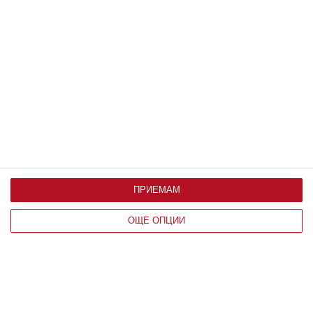
Заедно
Да видиш красивото и хубавото
07
август 2026 г.
ПРИЕМАМ
ОЩЕ ОПЦИИ