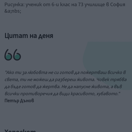
Рисунка: ученик от 6-и клас на 73 училище в София
&a;nbs;
Цитат на деня
"Ако ти за любовта не си готов да пожертваш всичко в
света, ти не можеш да разбереш живота. Човек трябва
да бъде готов да жертва. Не да напусне живота, а във
всички противоречия да види красивото, хубавото."
Петър Дънов