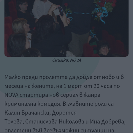
Снимка: NOVA
Малко преди пролетта да дойде отново и в
месеца на жените, на 1 март от 20 часа по
NOVA стартира нов сериал в жанра
криминална комедия. В главните роли са
Калин Врачански, Доротея
Толева, Станислава Николова и Ина Добрева,
оплетени във всевъзможни ситуации на