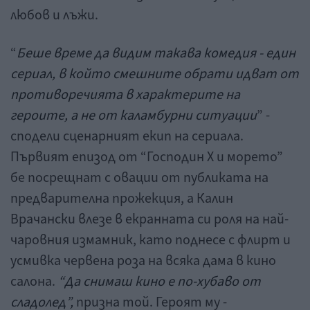
любов и лъжи.
“
Беше време да видим такава комедия - един
сериал, в който смешните обрати идват от
противоречията в характерите на
героите, а не от каламбурни ситуации
” -
сподели сценарният екип на сериала.
Първият епизод от “Господин X и морето”
бе посрещнат с овации от публиката на
предварителна прожекция, а Калин
Врачански влезе в екранната си роля на най-
чаровния измамник, като поднесе с флирт и
усмивка червена роза на всяка дама в кино
салона.
“Да снимаш кино е по-хубаво от
сладолед”,
призна той. Героят му
-