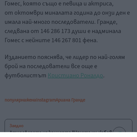
Гомес, която също е певица и актриса,
от октомври миналата година до онзи ден е
имала най-много последователи. Гранде,
следвана от 146 286 173 души е надминала
Гомес с нейните 146 267 801 фена.
Изданието пояснява, че лидер по най-голям
брой на последователи все още е
футболистът
Кристиано Роналдо
.
популярна
жена
Instagram
Ариана Гранде
Заедно
Атмосферата на концерта "Цялата ни любов