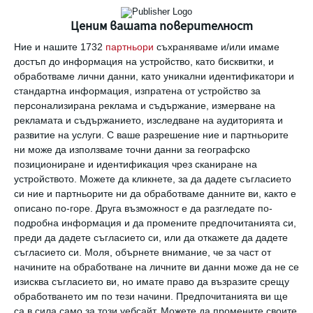
е за Манчестър"
Ценим вашата поверителност
Ние и нашите 1732
партньори
съхраняваме и/или имаме
Заедно
достъп до информация на устройство, като бисквитки, и
БНТ предава пряко благотворителния
обработваме лични данни, като уникални идентификатори и
концерт на Ариана Гранде в Манчестър
стандартна информация, изпратена от устройство за
персонализирана реклама и съдържание, измерване на
рекламата и съдържанието, изследване на аудиторията и
развитие на услуги.
С ваше разрешение ние и партньорите
Да поговорим
ни може да използваме точни данни за географско
Журналисти и родители коментират
позициониране и идентификация чрез сканиране на
терористичния атентат в Манчестър
устройството. Можете да кликнете, за да дадете съгласието
си ние и партньорите ни да обработваме данните ви, както е
Още от
Новини
описано по-горе. Друга възможност е да разгледате по-
подробна информация и да промените предпочитанията си,
преди да дадете съгласието си, или да откажете да дадете
Дженифър Лопес
Д
съгласието си.
Моля, обърнете внимание, че за част от
подготвя децата за
ч
начините на обработване на личните ви данни може да не се
колеж
с
изисква съгласието ви, но имате право да възразите срещу
п
обработването им по тези начини. Предпочитанията ви ще
са в сила само за този уебсайт. Можете да промените своите