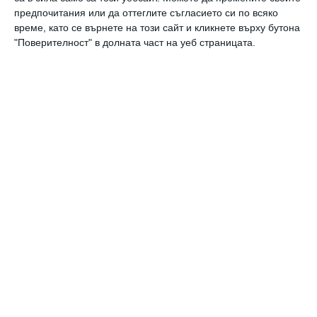
предпочитания или да оттеглите съгласието си по всяко
време, като се върнете на този сайт и кликнете върху бутона
"Поверителност" в долната част на уеб страницата.
Коментари
Трябва да сте регистриран потребител за да
напишете коментар
Виж всички коментари
Най нови