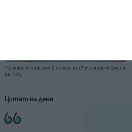
Рисунка: ученик от 6-и клас на 73 училище в София
&a;nbs;
Цитат на деня