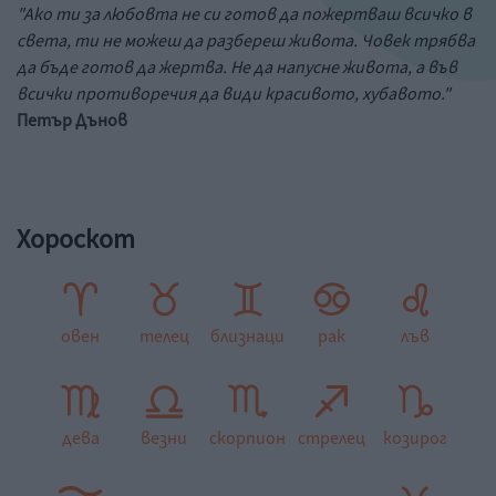
"Ако ти за любовта не си готов да пожертваш всичко в
света, ти не можеш да разбереш живота. Човек трябва
да бъде готов да жертва. Не да напусне живота, а във
всички противоречия да види красивото, хубавото."
Петър Дънов
Хороскот
овен
телец
близнаци
рак
лъв
дева
везни
скорпион
стрелец
козирог