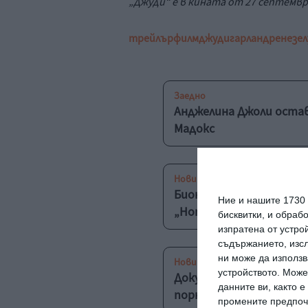
„Джуди“ е в кината от 27 септемвр
трейлър
филм
джуди
гарланд
рене
зе
Заедно
Анджелина Джоли остав
Мадокс
Новини
Бионсе с откровен доку
Ние и нашите 1730
„Homecoming“
бисквитки, и обраб
изпратена от устро
съдържанието, изсл
ни може да използв
Новини
устройството. Може
Документален филм на 
данните ви, както 
порнографията шокир
промените предпочи