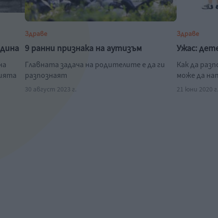
Здраве
Здраве
одина
9 ранни признака на аутизъм
Ужас: дет
на
Главната задача на родителите е да ги
Как да раз
нията
разпознаят
може да на
30 август 2023 г.
21 юни 2020 г