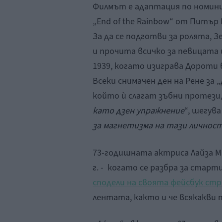
Филмът е адаптация по номини
„End of the Rainbow“ от Питър
За да се подготви за ролята, З
и прочита всичко за певицата 
1939, когато изиграва Дороти 
Всеки снимачен ден на Рене за „
който ѝ слагат зъбни протези,
като дзен упражнение
“, шегува
за магнетизма на тази личност.
73-годишната актриса Лайза Ми
г. - когато се разбра за стар
сподели на своята фейсбук ст
лентата, както и че всякакви 