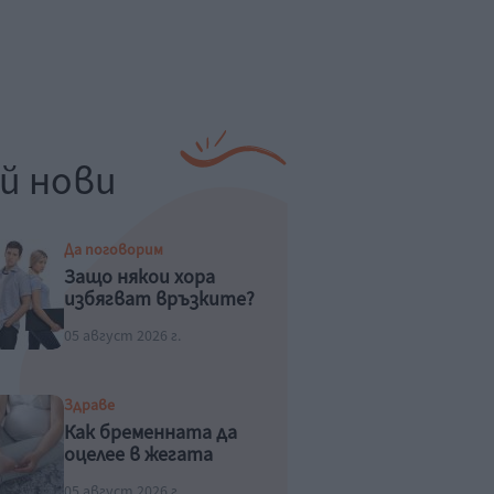
й нови
Да поговорим
Защо някои хора
избягват връзките?
05 август 2026 г.
Здраве
Как бременната да
оцелее в жегата
05 август 2026 г.