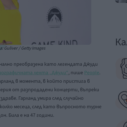
Ка
: Guliver / Getty Images
енално преобразена като легендата Джуди
иографичната лента „Джуди“
, пише
People
.
арланд в момента, в който пристига в
 серия от разпродадени концерти, въпреки
раве. Гарланд умира след случайно
колко месеца, след като въпросното турне
н. Била е на 47 години.