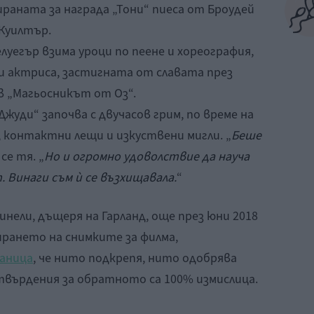
раната за награда „Тони“ пиеса от Броудей
 Куилтър.
елуегър взима уроци по пеене и хореография,
и актриса, застигната от славата през
в „Магьосникът от Оз“.
Джуди“ започва с двучасов грим, по време на
 контактни лещи и изкуствени мигли. „
Беше
 се тя. „
Но и огромно удоволствие да науча
 Винаги съм ѝ се възхищавала.
“
нели, дъщеря на Гарланд, още през юни 2018
тирането на снимките за филма,
раница
, че нито подкрепя, нито одобрява
твърдения за обратното са 100% измислица.