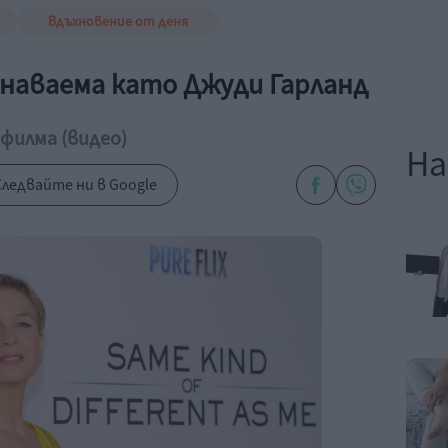
Вдъхновение от деня
знаваема като Джуди Гарланд
филма (видео)
На
ледвайте ни в Google