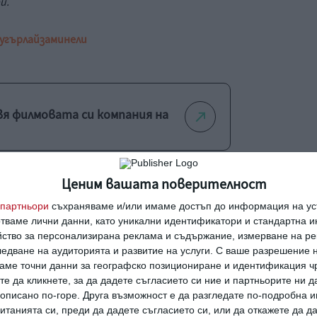
и.
лугър
лайза
минели
я филмовата си компания на
Ценим вашата поверителност
ментален филм по Netflix
партньори
съхраняваме и/или имаме достъп до информация на уст
отваме лични данни, като уникални идентификатори и стандартна 
йство за персонализирана реклама и съдържание, измерване на ре
едване на аудиторията и развитие на услуги.
С ваше разрешение н
аме точни данни за географско позициониране и идентификация ч
те да кликнете, за да дадете съгласието си ние и партньорите ни 
ВВС за влиянието на интернет
е описано по-горе. Друга възможност е да разгледате по-подробна
а
танията си, преди да дадете съгласието си, или да откажете да д