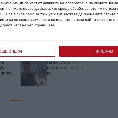
внимание, че за част от начините на обработване на личните ви д
 ви, но имате право да възразите срещу обработването им по тези 
 ще са в сила само за този уебсайт. Можете да промените своите
а на веселия джин във филма на
ието си по всяко време, като се върнете на този сайт и кликнете в
долната част на уеб страницата.
ОЩЕ ОПЦИИ
ПРИЕМАМ
и
Дъщерята на Маги
у сина
Джанаварова духна 3
свещички