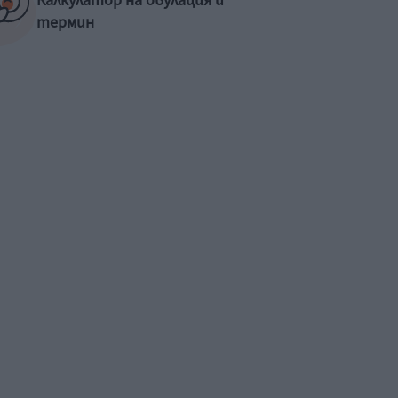
Калкулатор на овулация и
термин