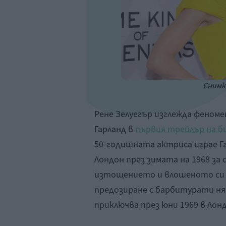
Снимка
Рене Зелуегър изглежда феном
Гарланд в
първия трейлър на б
50-годишната актриса играе Г
Лондон през зимата на 1968 за
изтощението и влошеното си зд
предозиране с барбитурати ня
приключва през юни 1969 в Лондо