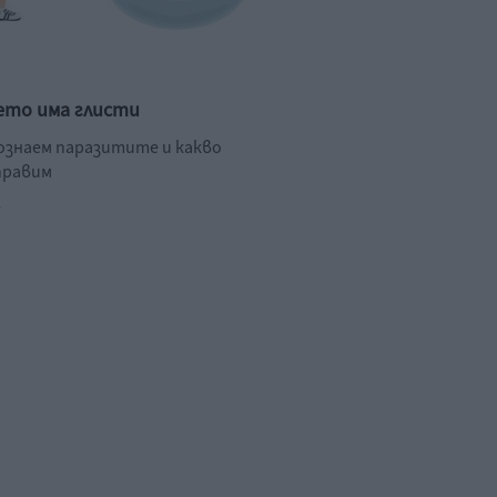
ето има глисти
познаем паразитите и какво
правим
.