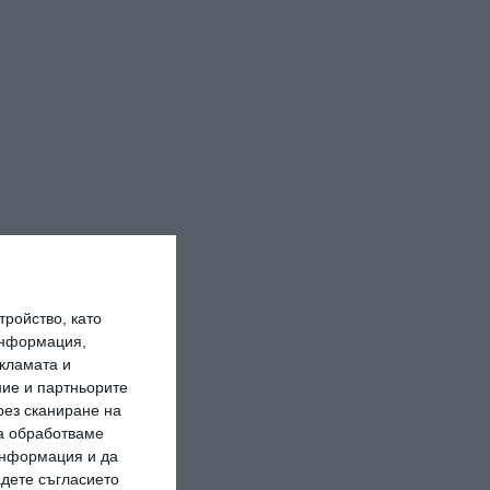
ройство, като
информация,
кламата и
ие и партньорите
рез сканиране на
да обработваме
 информация и да
адете съгласието