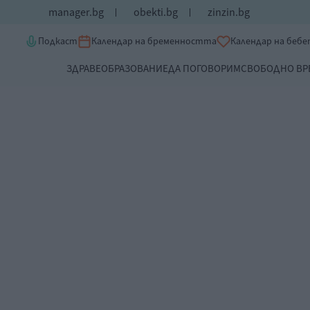
manager.bg
obekti.bg
zinzin.bg
Подкаст
Календар на бременността
Календар на беб
ЗДРАВЕ
ОБРАЗОВАНИЕ
ДА ПОГОВОРИМ
СВОБОДНО ВР