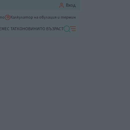
Вход
ето
Калкулатор на овулация и термин
ЕМЕ
С ТАТКО
НОВИНИ
ПО ВЪЗРАСТ