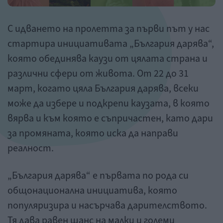
С идването на пролетта за първи път у нас
стартира инициативата „България дарява“,
която обединява каузи от цялата страна и
различни сфери от живота. От 22 до 31
март, когато цяла България дарява, всеки
може да избере и подкрепи каузата, в която
вярва и към която е съпричастен, като дари
за промяната, която иска да направи
реалност.
„България дарява“ е първата по рода си
общонационална инициатива, която
популяризира и насърчава дарителството.
Тя дава равен шанс на малки и големи