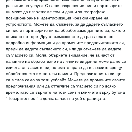
- спорт,
развитие на услуги.
С ваше разрешение ние и партньорите
ни може да използваме точни данни за географско
позициониране и идентификация чрез сканиране на
- технологии,
устройството. Можете да кликнете, за да дадете съгласието
си ние и партньорите ни да обработваме данните ви, както е
- човешки права,
описано по-горе. Друга възможност е да разгледате по-
подробна информация и да промените предпочитанията си,
преди да дадете съгласието си, или да откажете да дадете
- природа и околна среда.
съгласието си.
Моля, обърнете внимание, че за част от
начините на обработване на личните ви данни може да не се
Каузите във всички тези направления са
изисква съгласието ви, но имате право да възразите срещу
обработването им по тези начини. Предпочитанията ви ще
предварително селектирани, като
са в сила само за този уебсайт. Можете да промените своите
организациите, които ги осъществяват,
предпочитания или да оттеглите съгласието си по всяко
време, като се върнете на този сайт и кликнете върху бутона
трябва да имат предишен опит, да са
"Поверителност" в долната част на уеб страницата.
регистрирани като граждански сдружения в
обществена полза и да са предоставили
финансови отчети към Министерство на
правосъдието, което гарантира