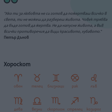
"Ако ти за любовта не си готов да пожертваш всичко в
света, ти не можеш да разбереш живота. Човек трябва
да бъде готов да жертва. Не да напусне живота, а във
всички противоречия да види красивото, хубавото."
Петър Дънов
Хороскот
овен
телец
близнаци
рак
лъв
дева
везни
скорпион
стрелец
козирог