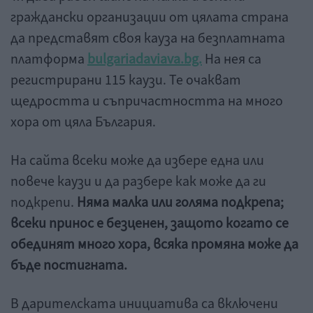
граждански организации от цялата страна
да представят своя кауза на безплатната
платформа
bulgariadaviava.bg.
На нея са
регистрирани 115 каузи. Те очакват
щедростта и съпричастността на много
хора от цяла България.
На сайта всеки може да избере една или
повече каузи и да разбере как може да ги
подкрепи.
Няма малка или голяма подкрепа;
всеки принос е безценен, защото когато се
обединят много хора, всяка промяна може да
бъде постигната.
В дарителската инициатива са включени