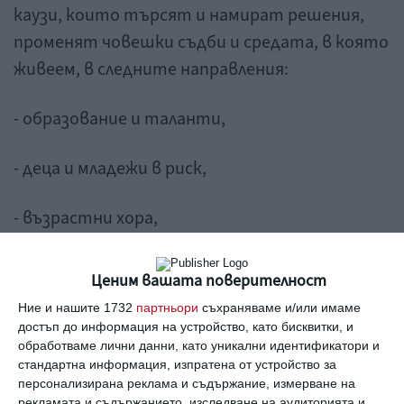
каузи, които търсят и намират решения,
променят човешки съдби и средата, в която
живеем, в следните направления:
- образование и таланти,
- деца и младежи в риск,
- възрастни хора,
- култура и изкуство,
Ценим вашата поверителност
Ние и нашите 1732
партньори
съхраняваме и/или имаме
- градска среда и местно развитие,
достъп до информация на устройство, като бисквитки, и
обработваме лични данни, като уникални идентификатори и
- социална подкрепа,
стандартна информация, изпратена от устройство за
персонализирана реклама и съдържание, измерване на
рекламата и съдържанието, изследване на аудиторията и