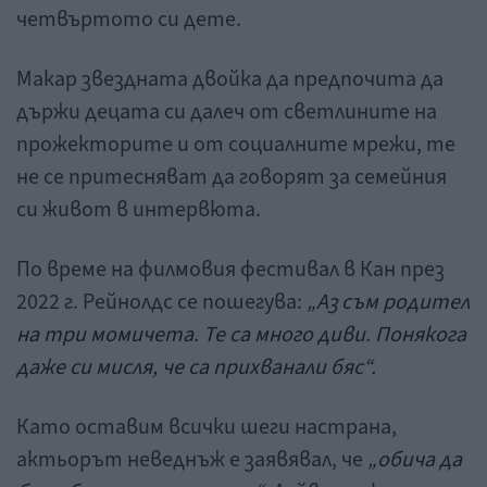
четвъртото си дете.
Макар звездната двойка да предпочита да
държи децата си далеч от светлините на
прожекторите и от социалните мрежи, те
не се притесняват да говорят за семейния
си живот в интервюта.
По време на филмовия фестивал в Кан през
2022 г. Рейнолдс се пошегува:
„Аз съм родител
на три момичета. Те са много диви. Понякога
даже си мисля, че са прихванали бяс“.
Като оставим всички шеги настрана,
актьорът неведнъж е заявявал, че
„обича да