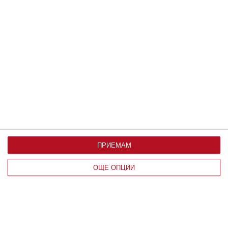
09 август 2026 г.
Здраве
Защо не трябва да плувате по време
на гръмотевична буря
09 август 2026 г.
Калкулатори
ПРИЕМАМ
ОЩЕ ОПЦИИ
Календар на бременността