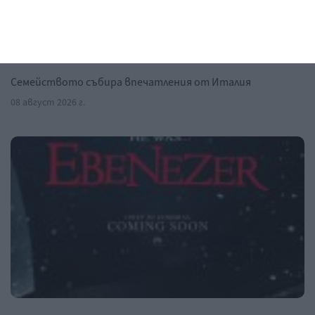
Заедно
Дженифър Лопес подготвя децата за
колеж
Семейството събира впечатления от Италия
08 август 2026 г.