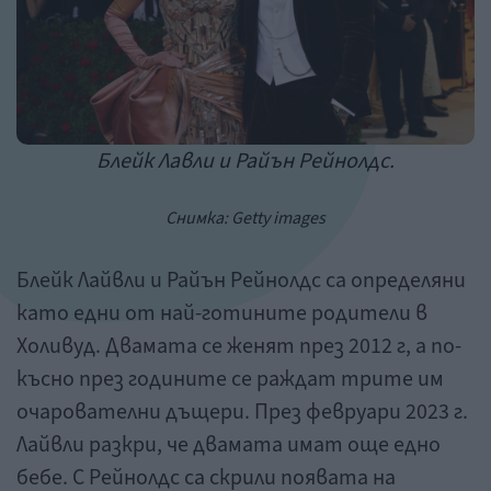
Блейк Лавли и Райън Рейнолдс.
Снимка: Getty images
Блейк Лайвли и Райън Рейнолдс са определяни
като едни от най-готините родители в
Холивуд. Двамата се женят през 2012 г, а по-
късно през годините се раждат трите им
очарователни дъщери. През февруари 2023 г.
Лайвли разкри, че двамата имат още едно
бебе. С Рейнолдс са скрили появата на