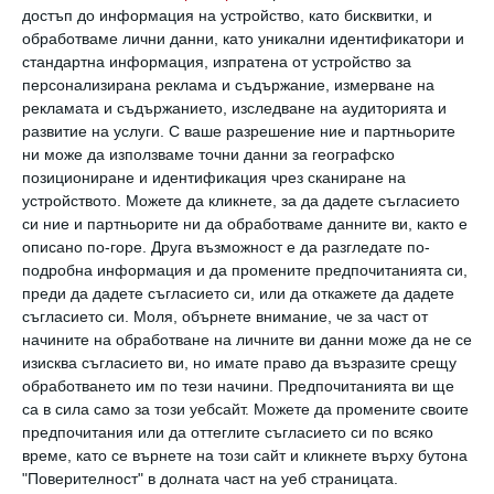
не е заради детето, а заради родителите“
,
достъп до информация на устройство, като бисквитки, и
категоричен е актьорът.
обработваме лични данни, като уникални идентификатори и
стандартна информация, изпратена от устройство за
персонализирана реклама и съдържание, измерване на
Ето и още любопитни неща за четирите
рекламата и съдържанието, изследване на аудиторията и
деца на холивудската двойка:
развитие на услуги.
С ваше разрешение ние и партньорите
ни може да използваме точни данни за географско
позициониране и идентификация чрез сканиране на
Джеймс Рейнолдс
устройството. Можете да кликнете, за да дадете съгласието
си ние и партньорите ни да обработваме данните ви, както е
Джеймс първородната дъщеря в звездното
описано по-горе. Друга възможност е да разгледате по-
подробна информация и да промените предпочитанията си,
семейство и е родена на 16 декември 2014 г. В
преди да дадете съгласието си, или да откажете да дадете
интервю за
The MR PORTER Post
Рейнолдс
съгласието си.
Моля, обърнете внимание, че за част от
начините на обработване на личните ви данни може да не се
разкри, че са кръстили дъщеря си на баща му,
изисква съгласието ви, но имате право да възразите срещу
който е починал малко след раждането ѝ.
обработването им по тези начини. Предпочитанията ви ще
„Фактът, че той успя да я види, ме прави
са в сила само за този уебсайт. Можете да промените своите
предпочитания или да оттеглите съгласието си по всяко
истински щастлив“
, добавя актьорът.
време, като се върнете на този сайт и кликнете върху бутона
"Поверителност" в долната част на уеб страницата.