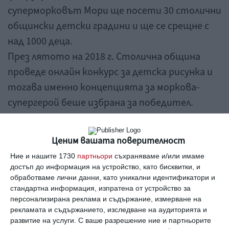
суперморковът Мори ще посети 30 столични
общински детски градини и ще се срещне с
над 1000 деца.
През лятото на 2018 г. Столична община
проведе онлайн конкурс за детска рисунка и
тогава именно концепцията за моркова-
супергерой беше избрана за победител.
В последствие рисунката на 10-годишния
Алекс Нейчев беше анимирана и превърната
Ценим вашата поверителност
в лице на кампанията.
Ние и нашите 1730
партньори
съхраняваме и/или имаме
достъп до информация на устройство, като бисквитки, и
обработваме лични данни, като уникални идентификатори и
стандартна информация, изпратена от устройство за
персонализирана реклама и съдържание, измерване на
рекламата и съдържанието, изследване на аудиторията и
развитие на услуги.
С ваше разрешение ние и партньорите