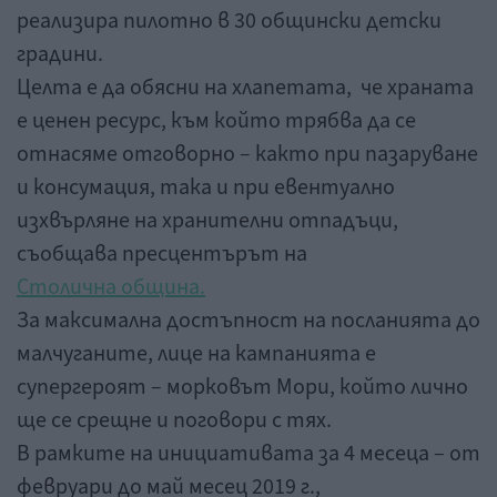
реализира пилотно в 30 общински детски
градини.
Целта е да обясни на хлапетата, че храната
е ценен ресурс, към който трябва да се
отнасяме отговорно – както при пазаруване
и консумация, така и при евентуално
изхвърляне на хранителни отпадъци,
съобщава пресцентърът на
Столична община.
За максимална достъпност на посланията до
малчуганите, лице на кампанията е
супергероят – морковът Мори, който лично
ще се срещне и поговори с тях.
В рамките на инициативата за 4 месеца – от
февруари до май месец 2019 г.,