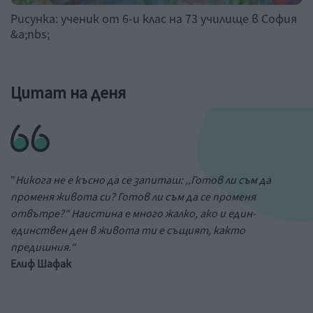
Рисунка: ученик от 6-и клас на 73 училище в София
&a;nbs;
Цитат на деня
"
Никога не е късно да се запиташ: ,,Готов ли съм да
променя живота си? Готов ли съм да се променя
отвътре?“ Наистина е много жалко, ако и един-
единствен ден в живота ти е същият, както
предишния.“
Елиф Шафак