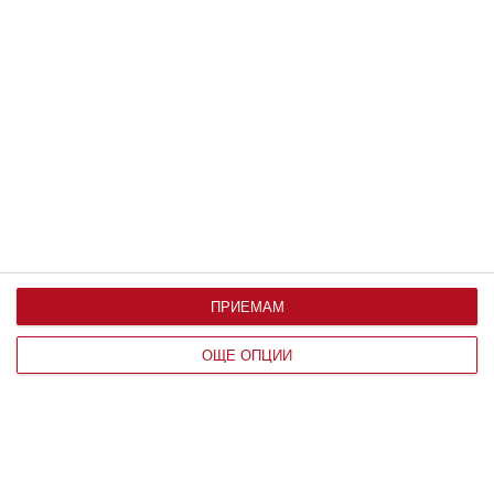
Заедно
Идилия и релакс за семейството на
Башар Рахал
Любомира Башева пусна фоторазказ от ваканцията им
ПРИЕМАМ
06 август 2026 г.
ОЩЕ ОПЦИИ