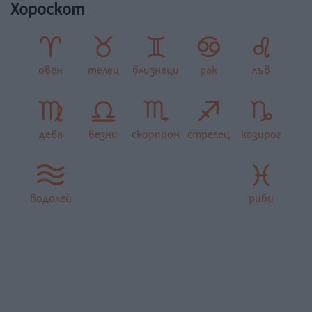
Хороскот
овен
телец
близнаци
рак
лъв
дева
везни
скорпион
стрелец
козирог
водолей
риби