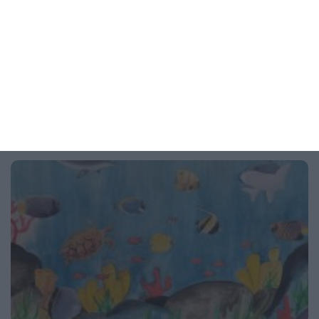
Изложбата на София Попйорданова превръща парка
пред НДК в Омагьосана гора
04 август 2026 г.
Рисунка на деня