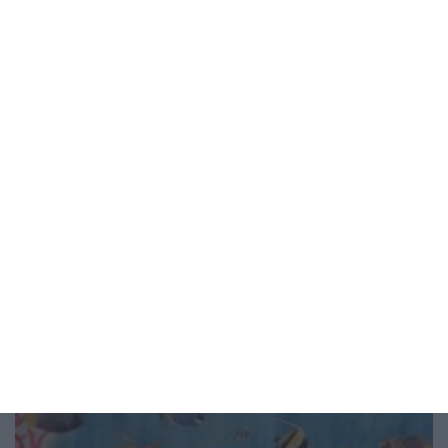
Да поговорим
Три вредни навика на
интелигентните хора
Проверете, може да ги откриете и у вас
03 август 2026 г.
Рисунка на деня