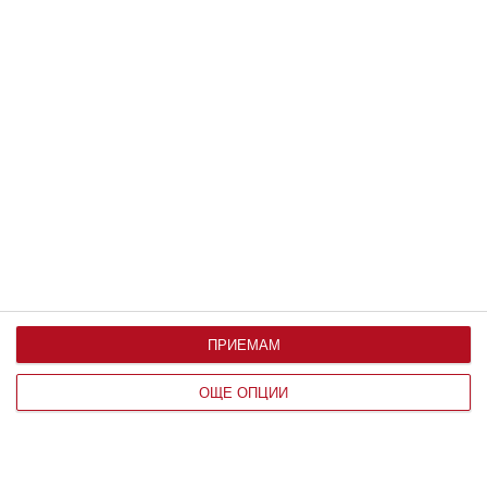
Здраве
ПРИЕМАМ
Как бременната да оцелее в жегата
ОЩЕ ОПЦИИ
6 начина да облекчи отоците и състоянието си
05 август 2026 г.