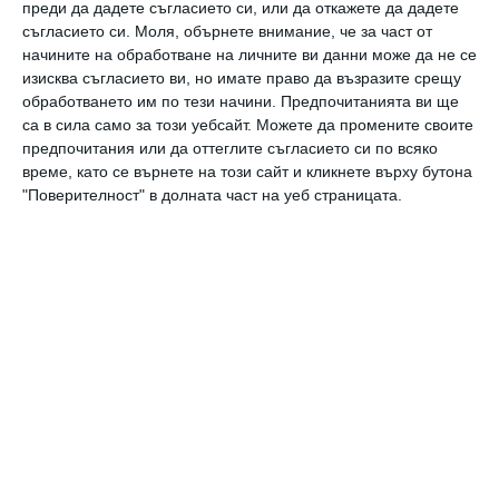
преди да дадете съгласието си, или да откажете да дадете
и
Трябва ли децата да
Д
съгласието си.
Моля, обърнете внимание, че за част от
учат през лятото
у
начините на обработване на личните ви данни може да не се
изисква съгласието ви, но имате право да възразите срещу
обработването им по тези начини. Предпочитанията ви ще
са в сила само за този уебсайт. Можете да промените своите
предпочитания или да оттеглите съгласието си по всяко
време, като се върнете на този сайт и кликнете върху бутона
"Поверителност" в долната част на уеб страницата.
Коментари
Трябва да сте регистриран потребител за да
напишете коментар
Виж всички коментари