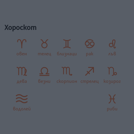
Хороскот
овен
телец
близнаци
рак
лъв
дева
везни
скорпион
стрелец
козирог
водолей
риби