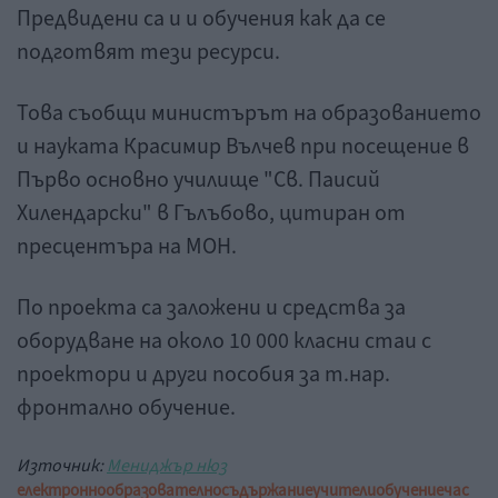
Предвидени са и и обучения как да се
подготвят тези ресурси.
Това съобщи министърът на образованието
и науката Красимир Вълчев при посещение в
Първо основно училище "Св. Паисий
Хилендарски" в Гълъбово, цитиран от
пресцентъра на МОН.
По проекта са заложени и средства за
оборудване на около 10 000 класни стаи с
проектори и други пособия за т.нар.
фронтално обучение.
Източник:
Мениджър нюз
електронно
образователно
съдържание
учители
обучение
час