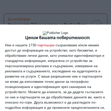
Да поговорим
Кампанията "Айде да сме по-добри" събира
позитивни истории от ученици и учители
Ценим вашата поверителност
Ние и нашите 1730
партньори
съхраняваме и/или имаме
Образование
достъп до информация на устройство, като бисквитки, и
Учителка нагледно показа как смартфоните
обработваме лични данни, като уникални идентификатори и
пречат в час
стандартна информация, изпратена от устройство за
персонализирана реклама и съдържание, измерване на
рекламата и съдържанието, изследване на аудиторията и
развитие на услуги.
С ваше разрешение ние и партньорите
Образование
ни може да използваме точни данни за географско
В час ли са учителите с вниманието на
позициониране и идентификация чрез сканиране на
разсеяното поколение?
устройството. Можете да кликнете, за да дадете съгласието
си ние и партньорите ни да обработваме данните ви, както е
Още от
Образование
описано по-горе. Друга възможност е да разгледате по-
подробна информация и да промените предпочитанията си,