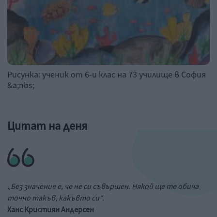
Рисунка: ученик от 6-и клас на 73 училище в София
&a;nbs;
Цитат на деня
„Без значение е, че не си съвършен. Някой ще те обича
точно такъв, какъвто си“.
Ханс Кристиян Андерсен